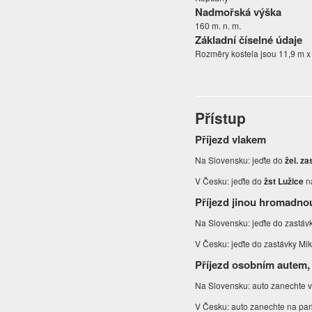
Nadmořská výška
160 m. n. m.
Základní číselné údaje
Rozměry kostela jsou 11,9 m x
Přístup
Příjezd vlakem
Na Slovensku: jeďte do
žel. z
V Česku: jeďte do
žst Lužice
n
Příjezd jinou hromadno
Na Slovensku: jeďte do zastáv
V Česku: jeďte do zastávky Mik
Příjezd osobním autem,
Na Slovensku: auto zanechte v
V Česku: auto zanechte na park