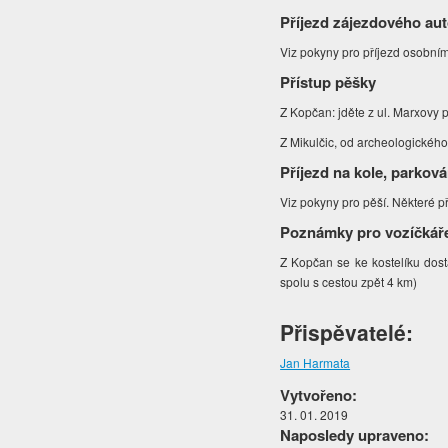
Příjezd zájezdového au
Viz pokyny pro příjezd osobní
Přístup pěšky
Z Kopčan: jděte z ul. Marxovy 
Z Mikulčic, od archeologického
Příjezd na kole, parková
Viz pokyny pro pěší. Některé p
Poznámky pro vozíčkář
Z Kopčan se ke kostelíku dost
spolu s cestou zpět 4 km)
Přispěvatelé:
Jan Harmata
Vytvořeno:
31. 01. 2019
Naposledy upraveno: