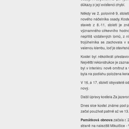
důkazy o její existenci chybí.
Někdy ve 2. polovině 9. stole
nového náčelníka osady. Kost
staveb z 8.-11. století je z
významného církevního hodnost
nepříliš vzdálených lomů, z n
trojúhelníka se zachovala v 
valenou klenbu, loď je otevřen
Kostel byl několikrát přestav
Největší rekonstrukce je zazna
byl v interiéru nově omítnut a
byla na podlahu položena ker
V 16. a 17. století obyvatelé o
nový.
Další úpravy kostela Za jazero
Dnes sice kostel známe pod 
začal používat patrně až ve 13. 
Památková obnova
začala r.
straně na nalezišti Mikulčice