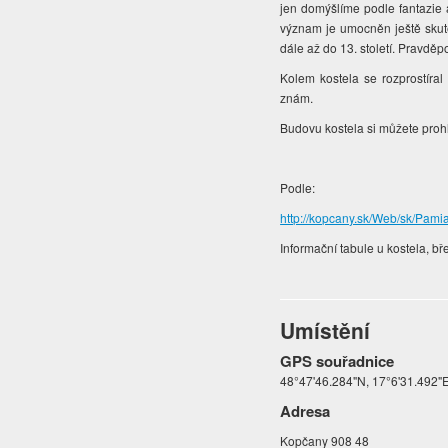
jen domýšlíme podle fantazie
význam je umocněn ještě skuteč
dále až do 13. století. Pravdě
Kolem kostela se rozprostíral
znám.
Budovu kostela si můžete proh
Podle:
http://kopcany.sk/Web/sk/Pamia
Informační tabule u kostela, b
Umístění
GPS souřadnice
48°47'46.284"N, 17°6'31.492"
Adresa
Kopčany 908 48