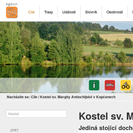
Cíle
Trasy
Události
Slovník
Osobnosti
Nacházíte se:
Cíle
/
Kostel sv. Margity Antiochijské v Kopčanech
Kostel sv. 
Jediná stojící do
ZPĚT