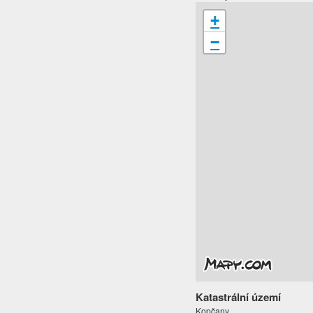
+
−
Katastrální území
Kopčany