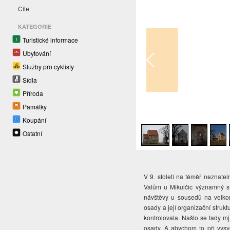
Cíle
KATEGORIE
Turistické informace
Ubytování
Služby pro cyklisty
Sídla
Příroda
Památky
1
/
6
Koupání
Ostatní
V 9. století na téměř neznat
Valům u Mikulčic významný sí
návštěvy u sousedů na velko
osady a její organizační stru
kontrolovala. Našlo se tady m
osady. A abychom to při vysvě