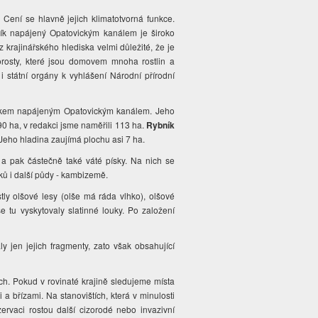
Cení se hlavně jejich klimatotvorná funkce.
bník napájený Opatovickým kanálem je široko
krajinářského hlediska velmi důležité, že je
orosty, které jsou domovem mnoha rostlin a
 státní orgány k vyhlášení Národní přírodní
íkem napájeným Opatovickým kanálem. Jeho
90 ha, v redakci jsme naměřili 113 ha.
Rybník
Jeho hladina zaujímá plochu asi 7 ha.
y a pak částečně také váté písky. Na nich se
ků i další půdy - kambizemě.
y olšové lesy (olše má ráda vlhko), olšové
e tu vyskytovaly slatinné louky. Po založení
ly jen jejich fragmenty, zato však obsahující
h. Pokud v rovinaté krajině sledujeme místa
a břízami. Na stanovištích, která v minulosti
ervaci rostou další cizorodé nebo invazivní