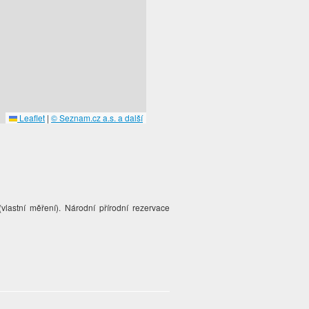
Leaflet
|
© Seznam.cz a.s. a další
lastní měření). Národní přírodní rezervace