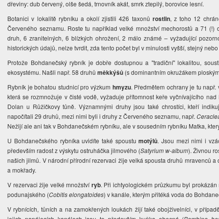
dřeviny: dub červený, olše šedá, trnovník akát, smrk ztepilý, borovice lesní.
Botanici v lokalitě rybníku a okolí zjistili 426 taxonů
rostlin
, z toho 12 chrá
Červeného seznamu. Roste tu například velké množství mechorostů a 71 (!) dr
druh, 6 zranitelných, 6 blízkých ohrožení, 2 málo známé – vyžadující pozorn
historických údajů, nelze tvrdit, zda tento počet byl v minulosti vyšší, stejný nebo
Protože Bohdanečský rybník je dobře dostupnou a "tradiční" lokalitou, soustř
ekosystému. Našli např. 58 druhů
měkkýšů
(s dominantním okružákem ploským)
Rybník je bohatou studnicí pro výzkum
hmyzu
. Předmětem ochrany je tu např.
která se rozmnožuje v čisté vodě, vyžaduje přítomnost keře vyčnívajícího nad h
Dolan u Růžičkovy tůně. Významnými druhy jsou také chrostíci, kteří indikuj
napočítali 29 druhů, mezi nimi byli i druhy z Červeného seznamu, např.
Ceraclea
Nežijí ale ani tak v Bohdanečském rybníku, ale v sousedním rybníku Matka, který
U Bohdanečského rybníka uvidíte také spoustu
motýlů
. Jsou mezi nimi i vz
především radost z výskytu ostruháčka jilmového (
Satyrium w-album
). Živnou r
našich jilmů. V národní přírodní rezervaci žije velká spousta druhů mravenců a
a mokřady.
V rezervaci žije velké množství
ryb
. Při ichtyologickém průzkumu byl prokázán
podunajského (
Cobitis elongatoides
) v kanále, kterým přitéká voda do Bohdan
V rybnících, tůních a na zamokřených loukách žijí také obojživelníci, v příp
jejich napájecích kanálech jsou to především kuňka obecná (
Bombina bo