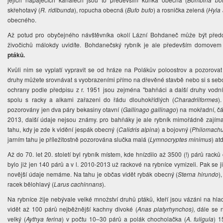
skřehotavý (
R. ridibunda
), ropucha obecná (
Bufo bufo
) a rosnička zelená (
Hyla
obecného.
Až potud pro obyčejného návštěvníka okolí Lázní Bohdaneč může být předc
živočichů málokdy uvidíte. Bohdanečský rybník je ale především domovem
ptáků.
Kvůli nim se vyplatí vypravit se od hráze na Polákův poloostrov a pozorov
druhy můžete srovnávat s vyobrazeními přímo na dřevěné stavbě nebo si s seb
ochrany podle předpisu z r. 1951 jsou zejména "bahňáci a další druhy vodn
spolu s racky a alkami zařazeni do řádu dlouhokřídlých (
Charadriiformes
)
pozorovány jen dva páry bekasiny otavní (
Gallinago gallinago
) na mokřadní, čá
2013, další údaje nejsou známy. pro bahňáky je ale rybník mimořádně zajím
tahu, kdy je zde k vidění jespák obecný (
Calidris alpina
) a bojovný (
Philomach
jarním tahu je příležitostně pozorována slučka malá (
Lymnocryptes minimus
) atd
Až do 70. let 20. století byl rybník místem, kde hnízdilo až 3500 (!) párů racků
bylo již jen 140 párů a v l. 2010-2013 už rackové na rybníce vymizeli. Pak se j
novější údaje nemáme. Na tahu je občas vidět rybák obecný (
Sterna hirundo
)
racek bělohlavý (
Larus cachinnans
).
Na rybníce žije nebývale velké množství druhů ptáků, kteří jsou vázáni na hl
vidět až 100 párů nejběžnější kachny divoké (
Anas platyrhynchos),
dále se 
velký (
Aythya ferina
) v počtu 10–30 párů a polák chocholačka (
A. fuligula
) 1