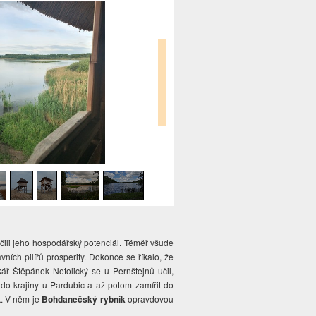
očili jeho hospodářský potenciál. Téměř všude
vních pilířů prosperity. Dokonce se říkalo, že
kář Štěpánek Netolický se u Pernštejnů učil,
t do krajiny u Pardubic a až potom zamířit do
k. V něm je
Bohdanečský rybník
opravdovou