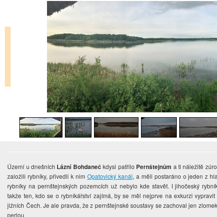
Území u dnešních
Lázní Bohdaneč
kdysi patřilo
Pernštejnům
a ti náležitě zúr
založili rybníky, přivedli k nim
Opatovický kanál
, a měli postaráno o jeden z hla
rybníky na pernštejnských pozemcích už nebylo kde stavět. I jihočeský rybní
takže ten, kdo se o rybníkářství zajímá, by se měl nejprve na exkurzi vypravi
jižních Čech. Je ale pravda, že z pernštejnské soustavy se zachoval jen zlome
perlou.