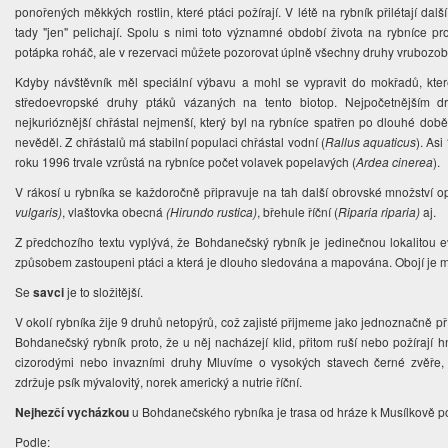
ponořených měkkých rostlin, které ptáci požírají. V létě na rybník přilétají dal
tady "jen" pelichají. Spolu s nimi toto významné období života na rybníce pro
potápka roháč, ale v rezervaci můžete pozorovat úplně všechny druhy vrubozobý
Kdyby návštěvník měl speciální výbavu a mohl se vypravit do mokřadů, kter
středoevropské druhy ptáků vázaných na tento biotop. Nejpočetnějším d
nejkurióznější chřástal nejmenší, který byl na rybníce spatřen po dlouhé dob
nevěděl. Z chřástalů má stabilní populaci chřástal vodní (
Rallus aquaticus
). As
roku 1996 trvale vzrůstá na rybníce počet volavek popelavých (
Ardea cinerea
).
V rákosí u rybníka se každoročně připravuje na tah další obrovské množství o
vulgaris)
, vlaštovka obecná
(Hirundo rustica)
, břehule říční (
Riparia riparia)
aj.
Z předchozího textu vyplývá, že Bohdanečský rybník je jedinečnou lokalitou
způsobem zastoupeni ptáci a která je dlouho sledována a mapována. Obojí je
Se
savci
je to složitější.
V okolí rybníka žije 9 druhů netopýrů, což zajisté přijmeme jako jednoznačně p
Bohdanečský rybník proto, že u něj nacházejí klid, přitom ruší nebo požírají
cizorodými nebo invazními druhy Mluvíme o vysokých stavech černé zvěře, 
zdržuje psík mývalovitý, norek americký a nutrie říční.
Nejhezčí vycházkou
u Bohdanečského rybníka je trasa od hráze k Musílkově p
Podle: