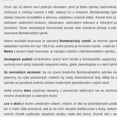
Chov ryb už dávno není jediným důvodem, proč je třeba rybníky zachovávat. 
Ochlazují a zvlhčují vzduch v létě, oteplují ho v mrazech. Bohdanečský ry
daleko hlavním hnízdištěm a tahovou zastávkou vodních ptáků. Kromě toho je z 
obklopen slatinnými loukami, rákosinami, bažinatými olšinami a vrbovými p
živočichů. Tento neobyčejný harmonický soulad vedl ochránce přírody a pak i
rezervace Bohdanečský rybník.
Hlavní součástí rezervace je samotný
Bohdanečský rybník
. Je bočním rybn
katastrální výměra činí asi 158,5 ha, vodní plocha je mnohem menší - uvádí se 
Matka
v severní části rezervace je napájen vzdutím z Bohdanečského rybníku. 
Geologické podloží
chráněného území tvoří hlinité a hlinitopísčité usazenin
vyvinuly nivní půdy zespoda nasycené vodou, gleje, pseudogleje a v okolí rybní
Za normálních okolností
by na území dnešního Bohdanečského rybníka rostl
jaseniny, na výše položených místech by rostly dubohabrové lesy. Místy by s
rybníků se poněkud změnilo složení rostlinných společenstev v jejich okolí.
Velké plochy
dnes
zaujímají rákosiny, z původních slatinných luk se zachova
mnoho chráněných a vzácných druhů.
Les v okolí
je tvořen především olšemi, vrbami, to vše na podmáčených půdác
jen o málo výše položená, pak je na nich obvykle písčitá půda s duby, osikami 
ovlivnil člověk zvýšeným obsahem dusíku, roste bez černý. Kromě něj v rez