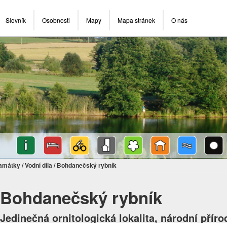
Slovník
Osobnosti
Mapy
Mapa stránek
O nás
památky
/
Vodní díla
/
Bohdanečský rybník
Bohdanečský rybník
Jedinečná ornitologická lokalita, národní příro