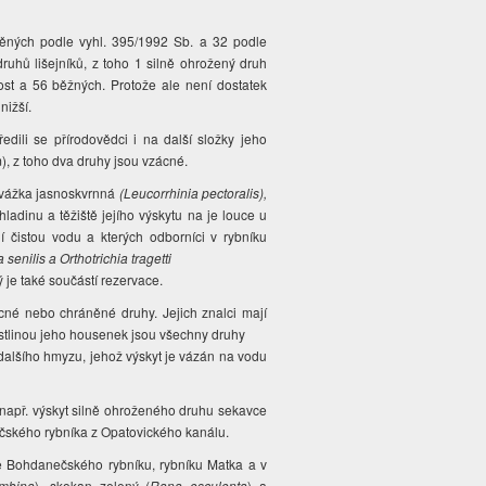
něných podle vyhl. 395/1992 Sb. a 32 podle
uhů lišejníků, z toho 1 silně ohrožený druh
ost a 56 běžných. Protože ale není dostatek
 nižší.
edili se přírodovědci i na další složky jeho
, z toho dva druhy jsou vzácné.
 vážka jasnoskvrnná
(Leucorrhinia pectoralis),
ladinu a těžiště jejího výskytu na je louce u
í čistou vodu a kterých odborníci v rybníku
 senilis a Orthotrichia tragetti
 je také součástí rezervace.
ácné nebo chráněné druhy. Jejich znalci mají
ostlinou jeho housenek jsou všechny druhy
 dalšího hmyzu, jehož výskyt je vázán na vodu
 např. výskyt silně ohroženého druhu sekavce
ečského rybníka z Opatovického kanálu.
adě Bohdanečského rybníku, rybníku Matka a v
mbina
), skokan zelený (
Rana esculenta
) a