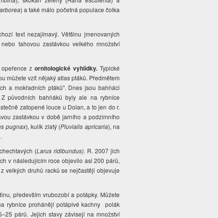
 arborea
) a také málo početná populace čolka
hozí text nezajímavý. Většinu jmenovaných
 nebo tahovou zastávkou velkého množství
at opeřence z
ornitologické vyhlídky.
Typické
ou můžete vzít nějaký atlas ptáků. Předmětem
ích a mokřadních ptáků". Dnes jsou bahňáci
. Z původních bahňáků byly ale na rybníce
stečně zatopené louce u Dolan, a to jen do r.
avou zastávkou v době jarního a podzimního
us pugnax
), kulík zlatý (
Pluvialis apricaria
), na
.
 chechtavých (
Larus ridibundus).
R. 2007 jich
ich v následujícím roce objevilo asi 200 párů,
, z velkých druhů racků se nejčastěji objevuje
adinu, především vrubozobí a potápky. Můžete
na rybníce prohánějí potápivé kachny
polák
5–25 párů. Jejich stavy závisejí na množství