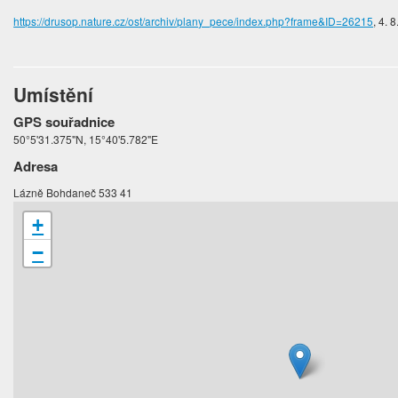
https://drusop.nature.cz/ost/archiv/plany_pece/index.php?frame&ID=26215
, 4. 
Umístění
GPS souřadnice
50°5'31.375"N, 15°40'5.782"E
Adresa
Lázně Bohdaneč 533 41
+
−