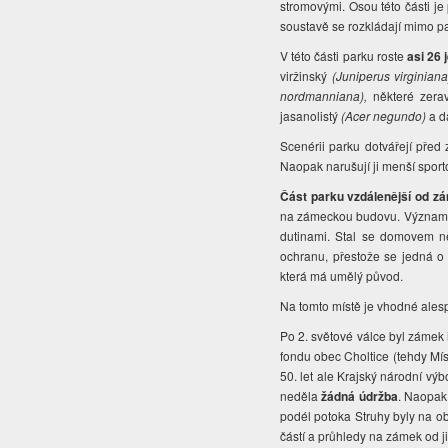
stromovými. Osou této části je
soustavě se rozkládají mimo par
V této části parku roste
asi 26 
viržinský
(Juniperus virginian
nordmanniana),
některé zera
jasanolistý
(Acer negundo)
a d
Scenérii parku dotvářejí pře
Naopak narušují ji menší sportov
Část parku vzdálenější od z
na zámeckou budovu. Význam tét
dutinami. Stal se domovem ně
ochranu, přestože se jedná o
která má umělý původ.
Na tomto místě je vhodné ales
Po 2. světové válce byl zámek
fondu obec Choltice (tehdy Mís
50. let ale Krajský národní v
neděla
žádná údržba
. Naopak
podél potoka Struhy byly na ob
částí a průhledy na zámek od 