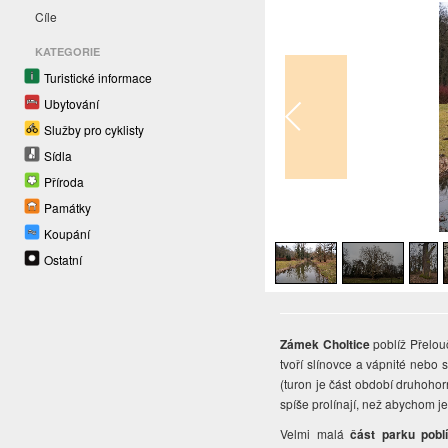
Cíle
KATEGORIE
Turistické informace
Ubytování
Služby pro cyklisty
Sídla
Příroda
Památky
1
/
10
Koupání
Ostatní
Zámek Choltice
poblíž Přelo
tvoří slínovce a vápnité nebo 
(turon je část období druhohorn
spíše prolínají, než abychom j
Velmi malá
část parku pobl