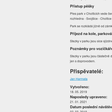
Přístup pěšky
Přes park v Cholticích vede če
rozhledna - Svojšice - Choltice
Park se rozkládá jižně od zámk
Příjezd na kole, parková
Stezky v parku jsou sice sjízdn
Poznámky pro vozíčkář
Stezky v parku jsou částečně 
jen s doprovodem.
Přispěvatelé:
Jan Harmata
Vytvořeno:
18. 05. 2019
Naposledy upraveno:
21. 01. 2021
Datum poslední návštěv
02. 03. 2019