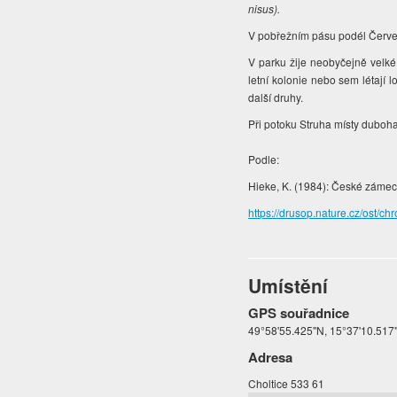
nisus).
V pobřežním pásu podél Červ
V parku žije neobyčejně velk
letní kolonie nebo sem létají l
další druhy.
Při potoku Struha místy duboh
Podle:
Hieke, K. (1984): České zámecké
https://drusop.nature.cz/ost
Umístění
GPS souřadnice
49°58'55.425"N, 15°37'10.517
Adresa
Choltice 533 61