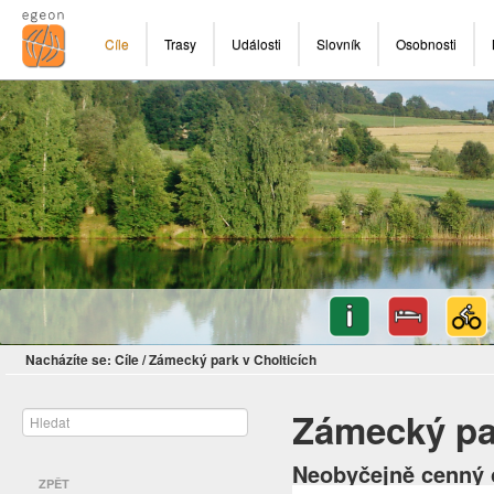
Cíle
Trasy
Události
Slovník
Osobnosti
Nacházíte se:
Cíle
/
Zámecký park v Cholticích
Zámecký par
Neobyčejně cenný o
ZPĚT