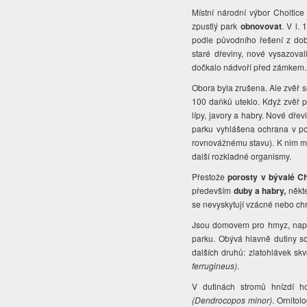
Místní národní výbor Choltic
zpustlý park
obnovovat
. V l.
podle původního řešení z doby
staré dřeviny, nové vysazoval
dočkalo nádvoří před zámkem
Obora byla zrušena. Ale zvěř se
100 daňků uteklo. Když zvěř p
lípy, javory a habry. Nové dře
parku vyhlášena ochrana v po
rovnovážnému stavu). K nim mj
další rozkladné organismy.
Přestože
porosty v bývalé Ch
především
duby a habry,
někt
se nevyskytují vzácné nebo ch
Jsou domovem pro hmyz, nap
parku. Obývá hlavně dutiny so
dalších druhů: zlatohlávek sk
ferrugineus)
.
V dutinách stromů hnízdí h
(Dendrocopos minor)
. Ornitol