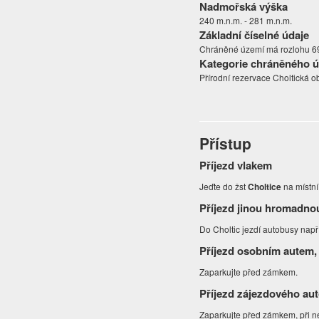
Nadmořská výška
240 m.n.m. - 281 m.n.m.
Základní číselné údaje
Chráněné území má rozlohu 69,
Kategorie chráněného 
Přírodní rezervace Choltická o
Přístup
Příjezd vlakem
Jeďte do žst
Choltice
na místní
Příjezd jinou hromadno
Do Choltic jezdí autobusy např
Příjezd osobním autem,
Zaparkujte před zámkem.
Příjezd zájezdového au
Zaparkujte před zámkem, při n