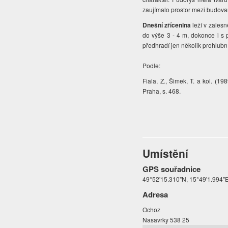
zaujímalo prostor mezi budov
Dnešní zřícenina
leží v zales
do výše 3 - 4 m, dokonce i s
předhradí jen několik prohlubn
Podle:
Fiala, Z., Šimek, T. a kol. (
Praha, s. 468.
Umístění
GPS souřadnice
49°52'15.310"N, 15°49'1.994"
Adresa
Ochoz
Nasavrky 538 25