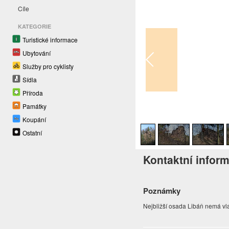
Cíle
KATEGORIE
Turistické informace
Ubytování
Služby pro cyklisty
Sídla
Příroda
Památky
1
/
6
Koupání
Ostatní
Kontaktní infor
Poznámky
Nejbližší osada Libáň nemá vla