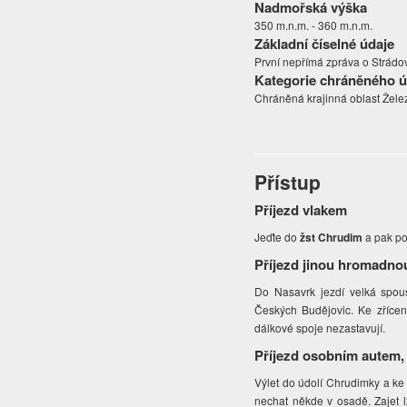
Nadmořská výška
350 m.n.m. - 360 m.n.m.
Základní číselné údaje
První nepřímá zpráva o Strádově
Kategorie chráněného 
Chráněná krajinná oblast Žele
Přístup
Příjezd vlakem
Jeďte do
žst Chrudim
a pak po
Příjezd jinou hromadno
Do Nasavrk jezdí velká spous
Českých Budějovic. Ke zřícen
dálkové spoje nezastavují.
Příjezd osobním autem,
Výlet do údolí Chrudimky a ke
nechat někde v osadě. Zajet l