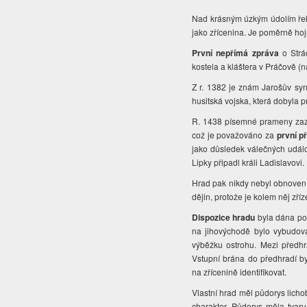
Nad krásným úzkým údolím ře
jako zřícenina. Je poměrně hoj
První nepřímá zpráva
o Strá
kostela a kláštera v Práčově (n
Z r. 1382 je znám Jarošův syn
husitská vojska, která dobyla pr
R. 1438 písemné prameny zazn
což je považováno za
první p
jako důsledek válečných událos
Lipky připadl králi Ladislavovi.
Hrad pak nikdy nebyl obnoven
dějin, protože je kolem něj zř
Dispozice hradu
byla dána po
na jihovýchodě bylo vybudová
výběžku ostrohu. Mezi předh
Vstupní brána do předhradí b
na zřícenině identifikovat.
Vlastní hrad měl půdorys licho
charakter. Půdorys měla tvaru