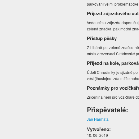
parkování velmi problematické
Příjezd zájezdového au
Vedoucímu zájezdu doporučuje
zelená značka, pak modrá zna
Přístup pěšky
Z Libáně po zelené značce něc
místa v rezervaci Strádovské p
Příjezd na kole, parková
Údolí Chrudimky je sjízdné p
vést (lhostejno, zda míříte naho
Poznámky pro vozíčkář
Zřícenina není pro vozíčkáře 
Přispěvatelé:
Jan Harmata
Vytvořeno:
10. 06. 2019