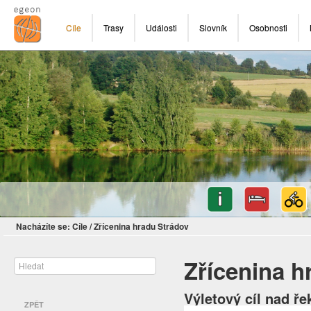
Cíle
Trasy
Události
Slovník
Osobnosti
Nacházíte se:
Cíle
/
Zřícenina hradu Strádov
Zřícenina h
Výletový cíl nad ř
ZPĚT