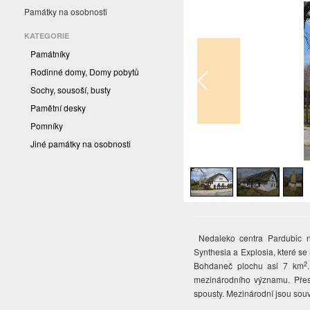
Památky na osobnosti
KATEGORIE
Památníky
Rodinné domy, Domy pobytů
Sochy, sousoší, busty
Pamětní desky
Pomníky
Jiné památky na osobnosti
1
/
3
Nedaleko centra Pardubic n
Synthesia a Explosia, které se
2
Bohdaneč plochu asi 7 km
mezinárodního významu. Přesn
spousty. Mezinárodní jsou souv