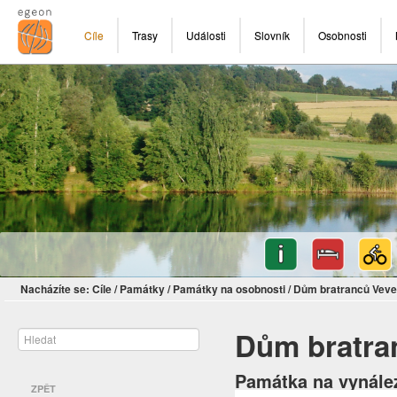
Cíle
Trasy
Události
Slovník
Osobnosti
Nacházíte se:
Cíle
/
Památky
/
Památky na osobnosti
/
Dům bratranců Veve
Dům bratra
Památka na vynále
ZPĚT