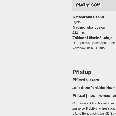
Katastrální území
Rybitví
Nadmořská výška
222 m.n.m.
Základní číselné údaje
Dům pochází pravděpodobně z k
Veverkovi učinili r. 1827.
Přístup
Příjezd vlakem
Jeďte do
žst Pardubice hlavní
Příjezd jinou hromadno
Od pardubického hlavního nádr
zastávce
Rybitví, křižovatka
.
Lázně Bohdaneč s častější fre