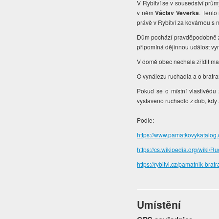
V Rybitví se v sousedství prů
v něm
Václav Veverka
. Tento
právě v Rybitví za kovárnou s 
Dům pochází pravděpodobně z k
připomíná dějinnou událost vy
V domě obec nechala zřídit ma
O vynálezu ruchadla a o bratr
Pokud se o místní vlastivědu
vystaveno ruchadlo z dob, kdy ž
Podle:
https://www.pamatkovykatalo
https://cs.wikipedia.org/wiki/R
https://rybitvi.cz/pamatnik-bra
Umístění