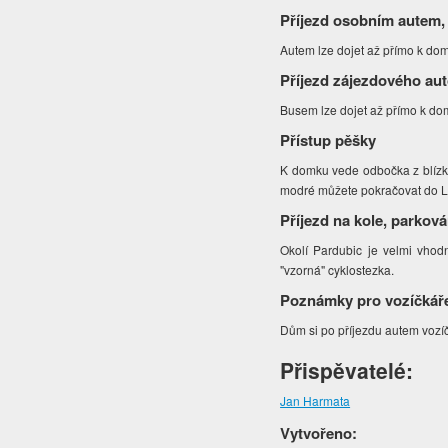
Příjezd osobním autem,
Autem lze dojet až přímo k do
Příjezd zájezdového au
Busem lze dojet až přímo k domk
Přístup pěšky
K domku vede odbočka z blízké
modré můžete pokračovat do 
Příjezd na kole, parková
Okolí Pardubic je velmi vho
"vzorná" cyklostezka.
Poznámky pro vozíčkář
Dům si po příjezdu autem vozí
Přispěvatelé:
Jan Harmata
Vytvořeno: