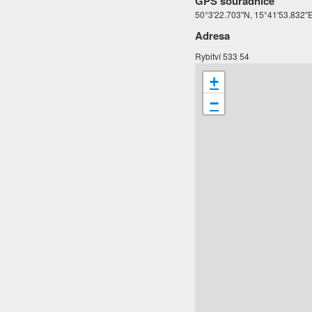
GPS souřadnice
50°3'22.703"N, 15°41'53.832"
Adresa
Rybitví 533 54
+
−