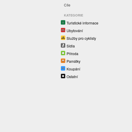
Cíle
KATEGORIE
Turistické informace
Ubytování
Služby pro cyklisty
Sídla
Příroda
Památky
Koupání
Ostatní