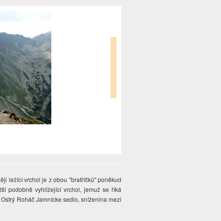
ji ležící vrchol je z obou "bratříčků" poněkud
í podobně vyhlížející vrchol, jemuž se říká
e Ostrý Roháč Jamnícke sedlo, sníženina mezi