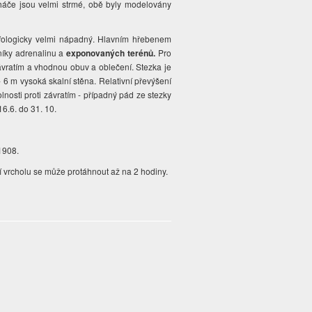
oháče jsou velmi strmé, obě byly modelovány
rfologicky velmi nápadný. Hlavním hřebenem
níky adrenalinu a
exponovaných terénů.
Pro
ávratím a vhodnou obuv a oblečení. Stezka je
6 m vysoká skalní stěna. Relativní převýšení
osti proti závratím - případný pád ze stezky
16.6. do 31. 10.
 1908.
lání vrcholu se může protáhnout až na 2 hodiny.