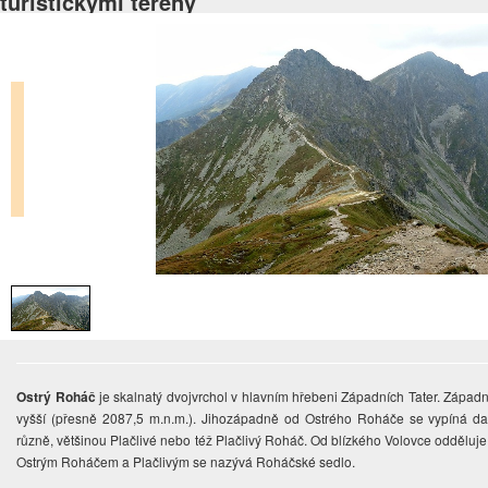
turistickými terény
Ostrý Roháč
je skalnatý dvojvrchol v hlavním hřebeni Západních Tater. Západně
vyšší (přesně 2087,5 m.n.m.). Jihozápadně od Ostrého Roháče se vypíná dalš
různě, většinou Plačlivé nebo též Plačlivý Roháč. Od blízkého Volovce odděluj
Ostrým Roháčem a Plačlivým se nazývá Roháčské sedlo.