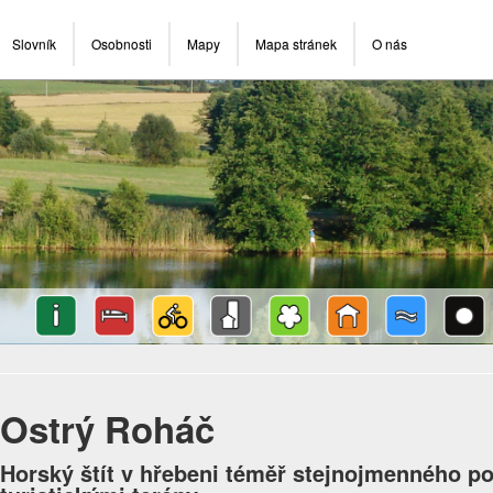
Slovník
Osobnosti
Mapy
Mapa stránek
O nás
Ostrý Roháč
Horský štít v hřebeni téměř stejnojmenného p