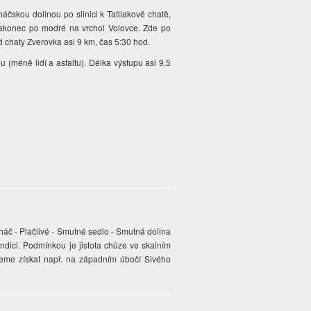
áčskou dolinou po silnici k Tatliakově chatě,
nakonec po modré na vrchol Volovce. Zde po
 chaty Zverovka asi 9 km, čas 5:30 hod.
(méně lidí a asfaltu). Délka výstupu asi 9,5
háč - Plačlivé - Smutné sedlo - Smutná dolina
ondici. Podmínkou je jistota chůze ve skalním
jeme získat např. na západním úbočí Sivého