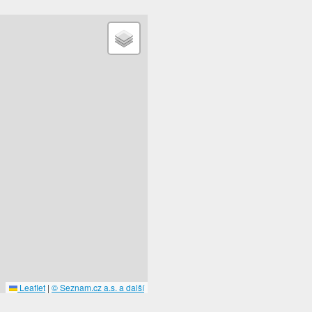
Leaflet
|
© Seznam.cz a.s. a další