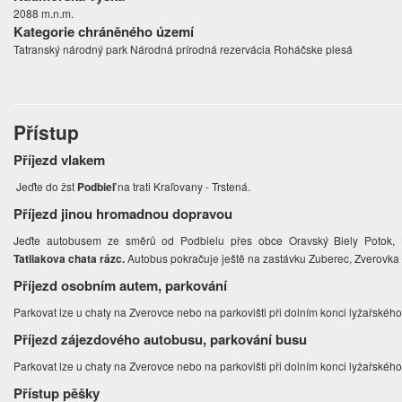
2088 m.n.m.
Kategorie chráněného území
Tatranský národný park Národná prírodná rezervácia Roháčske plesá
Přístup
Příjezd vlakem
Jeďte do žst
Podbieľ
na trati Kraľovany - Trstená.
Příjezd jinou hromadnou dopravou
Jeďte autobusem ze směrů od Podbielu přes obce Oravský Biely Potok
Tatliakova chata rázc.
Autobus pokračuje ještě na zastávku Zuberec, Zverovka 
Příjezd osobním autem, parkování
Parkovat lze u chaty na Zverovce nebo na parkovišti při dolním konci lyžařské
Příjezd zájezdového autobusu, parkování busu
Parkovat lze u chaty na Zverovce nebo na parkovišti při dolním konci lyžařské
Přístup pěšky