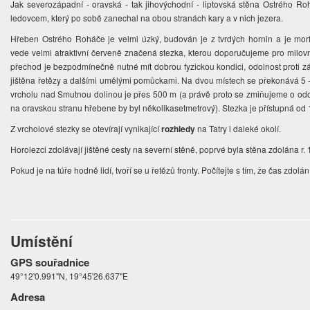
Jak severozápadní - oravská - tak jihovýchodní - liptovská stěna Ostrého R
ledovcem, který po sobě zanechal na obou stranách kary a v nich jezera.
Hřeben Ostrého Roháče je velmi úzký, budován je z tvrdých hornin a je mo
vede velmi atraktivní červeně značená stezka, kterou doporučujeme pro milov
přechod je bezpodmínečně nutné mít dobrou fyzickou kondici, odolnost proti z
jištěna řetězy a dalšími umělými pomůckami. Na dvou místech se překonává 5 - 
vrcholu nad Smutnou dolinou je přes 500 m (a právě proto se zmiňujeme o odoln
na oravskou stranu hřebene by byl několikasetmetrový). Stezka je přístupná od 
Z vrcholové stezky se otevírají vynikající
rozhledy
na Tatry i daleké okolí.
Horolezci zdolávají jištěné cesty na severní stěně, poprvé byla stěna zdolána r.
Pokud je na túře hodně lidí, tvoří se u řetězů fronty. Počítejte s tím, že čas zdo
Umístění
GPS souřadnice
49°12'0.991"N, 19°45'26.637"E
Adresa