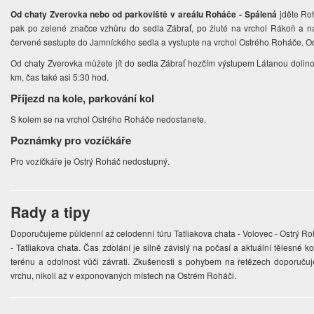
Od chaty Zverovka nebo od parkoviště v areálu Roháče - Spálená
jděte Roh
pak po zelené značce vzhůru do sedla Zábrať, po žluté na vrchol Rákoň a 
červené sestupte do Jamníckého sedla a vystupte na vrchol Ostrého Roháče. Od
Od chaty Zverovka můžete jít do sedla Zábrať hezčím výstupem Látanou dolinou 
km, čas také asi 5:30 hod.
Příjezd na kole, parkování kol
S kolem se na vrchol Ostrého Roháče nedostanete.
Poznámky pro vozíčkáře
Pro vozíčkáře je Ostrý Roháč nedostupný.
Rady a tipy
Doporučujeme půldenní až celodenní túru Tatliakova chata - Volovec - Ostrý Ro
- Tatliakova chata. Čas zdolání je silně závislý na počasí a aktuální tělesné k
terénu a odolnost vůči závrati. Zkušenosti s pohybem na řetězech doporuču
vrchu, nikoli až v exponovaných místech na Ostrém Roháči.