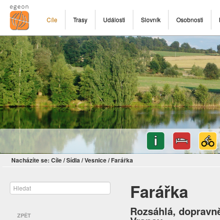
Cíle
Trasy
Události
Slovník
Osobnosti
Nacházíte se:
Cíle
/
Sídla
/
Vesnice
/
Farářka
Farářka
Rozsáhlá, dopravně
ZPĚT