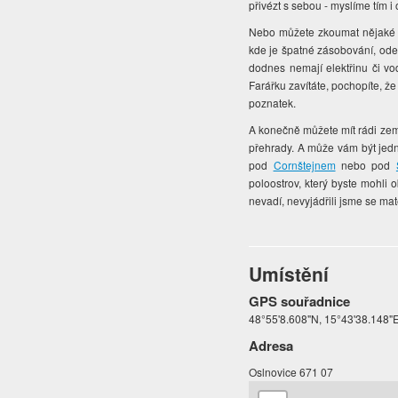
přivézt s sebou - myslíme tím 
Nebo můžete zkoumat nějaké so
kde je špatné zásobování, ode
dodnes nemají elektřinu či v
Farářku zavítáte, pochopíte, že 
poznatek.
A konečně můžete mít rádi země
přehrady. A může vám být jed
pod
Cornštejnem
nebo pod
poloostrov, který byste mohli
nevadí, nevyjádřili jsme se ma
Umístění
GPS souřadnice
48°55'8.608"N, 15°43'38.148"
Adresa
Oslnovice 671 07