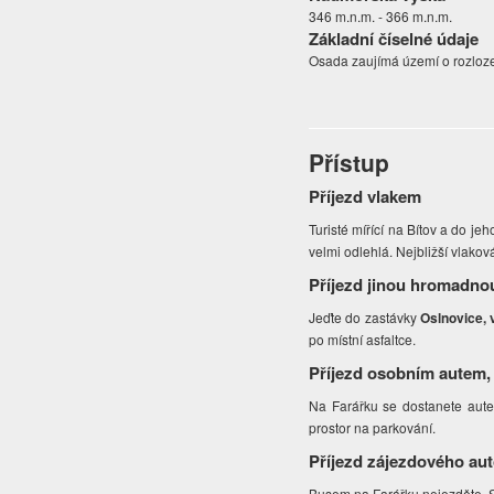
346 m.n.m. - 366 m.n.m.
Základní číselné údaje
Osada zaujímá území o rozloze
Přístup
Příjezd vlakem
Turisté mířící na Bítov a do jeh
velmi odlehlá. Nejbližší vlakov
Příjezd jinou hromadno
Jeďte do zastávky
Oslnovice,
po místní asfaltce.
Příjezd osobním autem,
Na Farářku se dostanete autem
prostor na parkování.
Příjezd zájezdového au
Busem na Farářku nejezděte. Sil