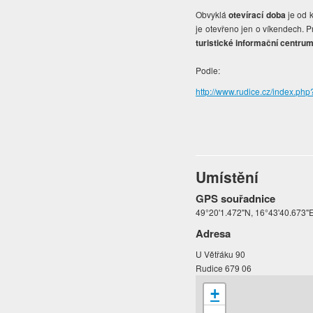
Obvyklá
otevírací doba
je od k
je otevřeno jen o víkendech. 
turistické informační centru
Podle:
http://www.rudice.cz/index.ph
Umístění
GPS souřadnice
49°20'1.472"N, 16°43'40.673"
Adresa
U Větřáku 90
Rudice 679 06
+