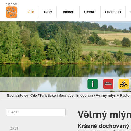
Cíle
Trasy
Události
Slovník
Osobnosti
Nacházíte se:
Cíle
/
Turistické informace
/
Infocentra
/
Větrný mlýn v Rudici
Větrný mlýn
Krásně dochovaný "
ZPĚT