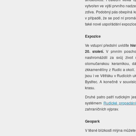
vytvořen ve výši prvního nadz
zdiva. Podobný pás obepíná k
v případě, že se pod ní promáč
také nové uspořádání expozice
Expozice
Ve vstupní předsíni uvidíte
his
20. století.
V prvním poscho
nashromáždil za svůj život
olomučanskou keramikou, dá
zkkameněliny z Rudic a okolí. 
jsou i ve Větřáku v Rudicích 
Bystřec. A konečně v souvislo
krasu.
Druhé patro patří rudickým j
systémem
Rudické propadání
zahraničních výprav.
Geopark
V těsné blízkosti mlýna můžete