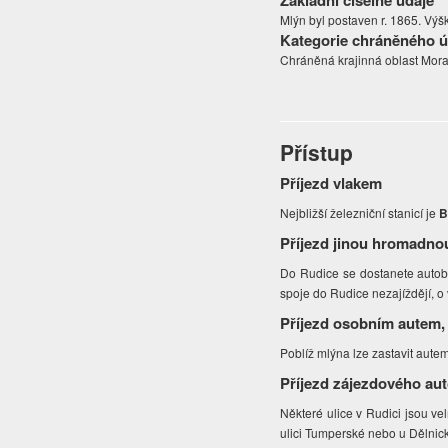
Základní číselné údaje
Mlýn byl postaven r. 1865. Výšk
Kategorie chráněného 
Chráněná krajinná oblast Mora
Přístup
Příjezd vlakem
Nejbližší železniční stanicí je
B
Příjezd jinou hromadno
Do Rudice se dostanete autobu
spoje do Rudice nezajíždějí, o
Příjezd osobním autem,
Poblíž mlýna lze zastavit aute
Příjezd zájezdového au
Některé ulice v Rudici jsou v
ulici Tumperské nebo u Dělnic