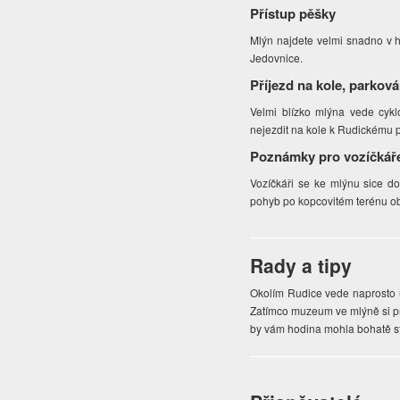
Přístup pěšky
Mlýn najdete velmi snadno v ho
Jedovnice.
Příjezd na kole, parková
Velmi blízko mlýna vede cyk
nejezdit na kole k Rudickému p
Poznámky pro vozíčkář
Vozíčkáři se ke mlýnu sice d
pohyb po kopcovitém terénu 
Rady a tipy
Okolím Rudice vede naprosto 
Zatímco muzeum ve mlýně si pr
by vám hodina mohla bohatě sta