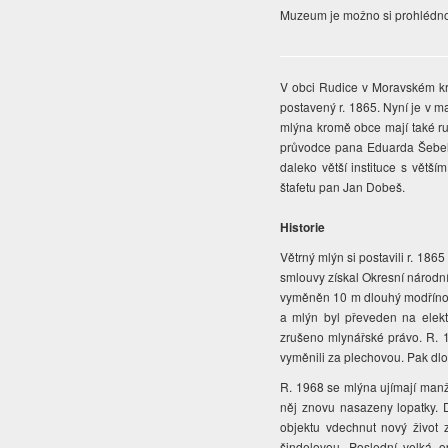
Muzeum je možno si prohlédno
V obci Rudice v Moravském kr
postavený r. 1865. Nyní je v ma
mlýna kromě obce mají také ru
průvodce pana Eduarda Šebel
daleko větší instituce s vět
štafetu pan Jan Dobeš.
Historie
Větrný mlýn si postavili r. 1865
smlouvy získal Okresní národní
vyměněn 10 m dlouhý modřínový 
a mlýn byl převeden na elekt
zrušeno mlynářské právo. R. 
vyměnili za plechovou. Pak dl
R. 1968 se mlýna ujímají manže
něj znovu nasazeny lopatky. D
objektu vdechnut nový život
šindelovou. Poslední velká o