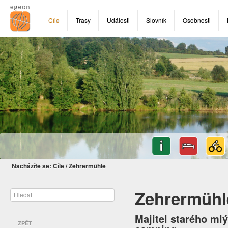
Cíle
Trasy
Události
Slovník
Osobnosti
Nacházíte se:
Cíle
/
Zehrermühle
Zehrermühl
Majitel starého ml
ZPĚT