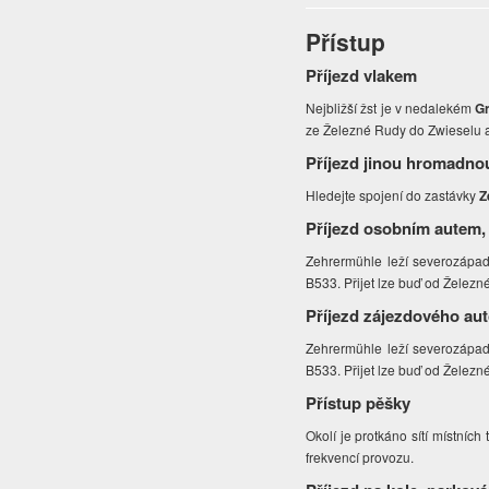
Přístup
Příjezd vlakem
Nejbližší žst je v nedalekém
G
ze Železné Rudy do Zwieselu a 
Příjezd jinou hromadno
Hledejte spojení do zastávky
Z
Příjezd osobním autem,
Zehrermühle leží severozápad
B533. Přijet lze buď od Želez
Příjezd zájezdového au
Zehrermühle leží severozápad
B533. Přijet lze buď od Želez
Přístup pěšky
Okolí je protkáno sítí místních
frekvencí provozu.