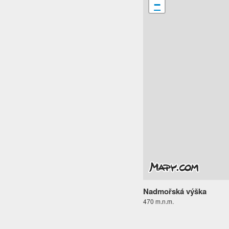
−
Nadmořská výška
470 m.n.m.