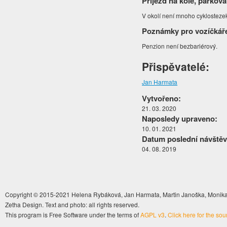
Příjezd na kole, parková
V okolí není mnoho cyklosteze
Poznámky pro vozíčkář
Penzion není bezbariérový.
Přispěvatelé:
Jan Harmata
Vytvořeno:
21. 03. 2020
Naposledy upraveno:
10. 01. 2021
Datum poslední návštěv
04. 08. 2019
Copyright © 2015-2021 Helena Rybáková, Jan Harmata, Martin Janoška, Monika 
Zetha Design. Text and photo: all rights reserved.
This program is Free Software under the terms of
AGPL v3
.
Click here for the so