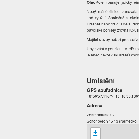
Ohe
. Kolem panuje typický něm
Nebýt rušné silnice, panovala 
jiné využití. Společně s oko
Přespat nebo trávit i delší d
bavorské poměry zrovna luxusn
Majitel služby nabízí přes ser
Ubytování v penzionu v létě mo
je hned několik ski areálů vho
Umístění
GPS souřadnice
48°50'57.116"N, 13°18'35.130
Adresa
Zehrenmühle 02
Schönberg 945 13 (Německo)
+