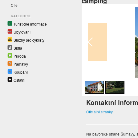
camping
Cíle
KATEGORIE
Turistické informace
Ubytování
Služby pro cyklisty
Sídla
Příroda
Památky
Koupání
1
/
2
Ostatní
Kontaktní infor
Oficiální stránky
Na bavorské straně Šumavy, 