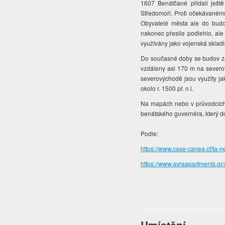
1607 Benátčané přidali ješt
Středomoří. Proti očekávanému 
Obyvatelé města ale do budov
nakonec přesile podlehlo, ale
využívány jako vojenská skladi
Do současné doby se budov 
vzdáleny asi 170 m na severo
severovýchodě jsou využity ja
okolo r. 1500 př. n.l.
Na mapách nebo v průvodcích
benátského guvernéra, který d
Podle:
https://www.case-canea.cf/ta-n
https://www.avraapartments.gr/