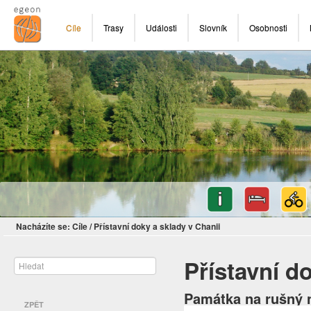
Cíle
Trasy
Události
Slovník
Osobnosti
Nacházíte se:
Cíle
/
Přístavní doky a sklady v Chanii
Přístavní d
Památka na rušný 
ZPĚT