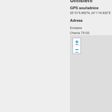
Umístění
GPS souřadnice
35°31'5.993"N, 24°1'16.932"E
Adresa
Enoseos
Chania 73132
+
−