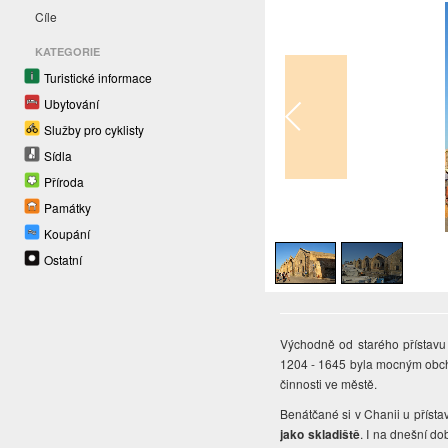
Cíle
KATEGORIE
Turistické informace
Ubytování
Služby pro cyklisty
Sídla
Příroda
Památky
1
/
2
Koupání
Ostatní
Východně od starého přístavu
1204 - 1645 byla mocným obcho
činnosti ve městě.
Benátčané si v Chanii u přísta
jako skladiště
. I na dnešní d