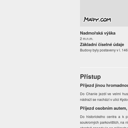
Nadmořská výška
2 m.n.m.
Základní číselné údaje
Budovy byly postaveny v l. 146
Přístup
Příjezd jinou hromadno
Do Chanie jezdí ve velmi hus
nádraží se nachází v ulici Kyd
Příjezd osobním autem,
Do historického centra a k 
soukromých parkovištích, na n
obratně zaparkuje na milimetr