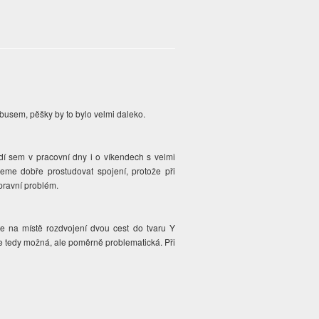
obusem, pěšky by to bylo velmi daleko.
dí sem v pracovní dny i o víkendech s velmi
jeme dobře prostudovat spojení, protože při
pravní problém.
te na místě rozdvojení dvou cest do tvaru Y
e tedy možná, ale poměrně problematická. Při