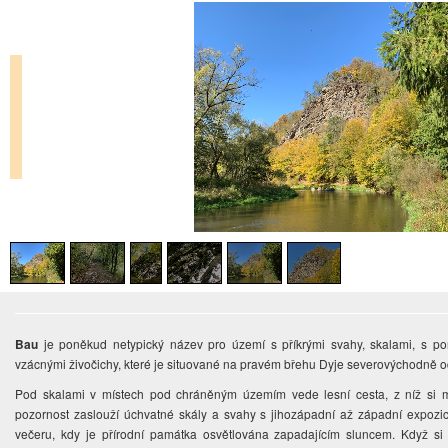
Bau
je poněkud netypický název pro území s příkrými svahy, skalami, s por
vzácnými živočichy, které je situované na pravém břehu Dyje severovýchodně 
Pod skalami v místech pod chráněným územím vede lesní cesta, z níž si mů
pozornost zaslouží úchvatné skály a svahy s jihozápadní až západní expozicí
večeru, kdy je přírodní památka osvětlována zapadajícím sluncem. Když si