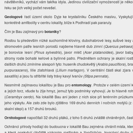
návštěvníků, vychází vám takřka idyla. Jedinou civilizační vymožeností je něko
řeku se jich velký počet nevešel.
Geologové
řadí území okolo Dyje ke krystaliniku Českého masívu, Vyskytují
konkrétně amfibolity v centru lokality, blíže k Podhradí pak pararuly.
Čím je Bau zajímavý pro
botaniky
?
Rostou tu především nízké suchomilné křoviny, dubohabrové lesy, suťové lesy a
stromovém patře lesních porostů najdeme hlavně dub zimní (
Quercus petraea
je borovice lesní (
Pinus sylvestris
), javor mléč (
Acer platanoides
), javor bab
stromy roste bohaté keřové a bylinné patro. Předmětem ochrany je skalní rost
dalších druhů zmíníme alespoň tyto: huseník chudokvětý (
Arabis pauciflora
), br
purpurascens
), lilie zlatohlavá (
Lilium martagon
). V centrální části skal zjar
saxatilis) a
jsou tu stříbřité listy trávy kavyl Ivanův
(
Stipa pennata
).
Nesmírně zajímavou lokalitou je Bau pro
entomology
. Protože v celém území 
a jejich torz, všude tu žije hmyz, jemuž tyto podmínky vyhovují. Je to hlavně roh
(
Cerambyx cerdo
).
Na lokalitě Bau ani jeden z nich sice při terénním průzku
jeho výskytu. Ale zato zde bylo zjištěno 169 druhů denních i nočních motýlů (z
skalní stepi) a 157 druhů brouků.
Ornitologové
napočítali 32 druhů ptáků, z toho 5 druhů zvláště chráněných, ča
Ochránci přírody hodlají do budoucna v lokalitě Bau zejména chránit místa, která
a která poskytují útočiště vzácným rostlinám a živočichům. Invazívní druhy 