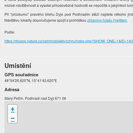
mizivé návštěvnosti a vysoké přírodovědné hodnotě se nepočítá s jakýmkoli tur
Při "průzkumu" pravého břehu Dyje pod Podhradím stěží najdete někoho jiné
Návštěvu lokality doporučujeme spojit s prohlídkou
zříceniny hradu Frejštejn
.
Podle:
https://drusop.nature.cz/ost/chrobjekty/zchru/index.php?SHOW_ONE=1&ID=14
Umístění
GPS souřadnice
48°54'26.820"N, 15°41'43.620"E
Adresa
Starý Petřín, Podhradí nad Dyjí 671 06
+
−