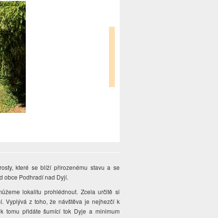
osty, které se blíží přirozenému stavu a se
od obce Podhradí nad Dyjí.
žeme lokalitu prohlédnout. Zcela určitě si
. Vyplývá z toho, že návštěva je nejhezčí k
 k tomu přidáte šumící tok Dyje a minimum