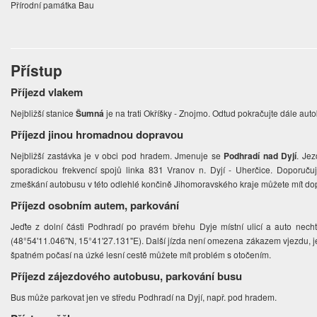
Přírodní památka Bau
Přístup
Příjezd vlakem
Nejbližší stanice
Šumná
je na trati Okříšky - Znojmo. Odtud pokračujte dále aut
Příjezd jinou hromadnou dopravou
Nejbližší zastávka je v obci pod hradem. Jmenuje se
Podhradí nad Dyjí
. Jez
sporadickou frekvencí spojů linka 831 Vranov n. Dyjí - Uherčice. Doporuču
zmeškání autobusu v této odlehlé končině Jihomoravského kraje můžete mít do
Příjezd osobním autem, parkování
Jeďte z dolní části Podhradí po pravém břehu Dyje místní ulicí a auto nech
(48°54'11.046"N, 15°41'27.131"E). Další jízda není omezena zákazem vjezdu, j
špatném počasí na úzké lesní cestě můžete mít problém s otočením.
Příjezd zájezdového autobusu, parkování busu
Bus může parkovat jen ve středu Podhradí na Dyjí, např. pod hradem.