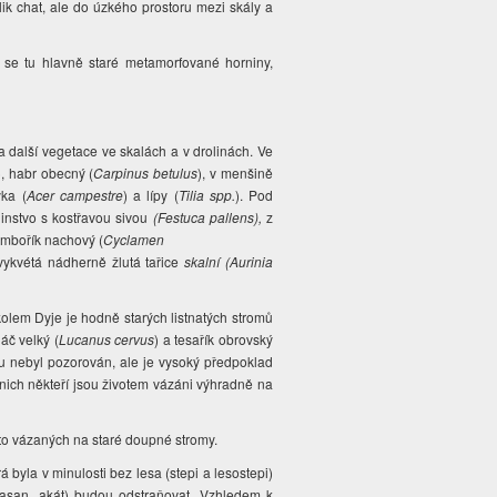
lik chat, ale do úzkého prostoru mezi skály a
 se tu hlavně staré metamorfované horniny,
 další vegetace ve skalách a v drolinách. Ve
), habr obecný (
Carpinus betulus
), v menšině
yka (
Acer campestre
) a lípy (
Tilia spp.
). Pod
linstvo s kostřavou sivou
(
Festuca pallens)
,
z
ambořík nachový (
Cyclamen
a vykvétá nádherně žlutá tařice
skalní (
Aurinia
kolem Dyje je hodně starých listnatých stromů
áč velký (
Lucanus cervus
) a
tesařík obrovský
mu nebyl pozorován, ale je vysoký předpoklad
 nich někteří jsou životem vázáni výhradně na
sto vázaných na staré doupné stromy.
 byla v minulosti bez lesa (stepi a lesostepi)
(jasan, akát) budou odstraňovat. Vzhledem k