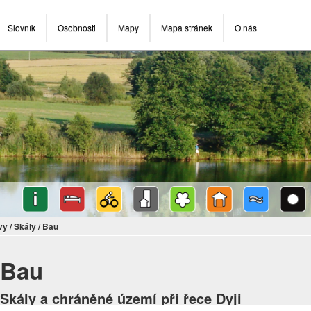
Slovník
Osobnosti
Mapy
Mapa stránek
O nás
vy
/
Skály
/
Bau
Bau
Skály a chráněné území při řece Dyji