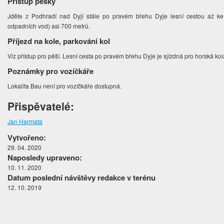
Přístup pěšky
Jděte z Podhradí nad Dyjí stále po pravém břehu Dyje lesní cestou až ke 
odpadních vod) asi 700 metrů.
Příjezd na kole, parkování kol
Viz přístup pro pěší. Lesní cesta po pravém břehu Dyje je sjízdná pro horská ko
Poznámky pro vozíčkáře
Lokalita Bau není pro vozíčkáře dostupná.
Přispěvatelé:
Jan Harmata
Vytvořeno:
29. 04. 2020
Naposledy upraveno:
10. 11. 2020
Datum poslední návštěvy redakce v terénu
12. 10. 2019