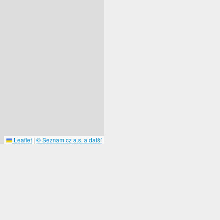
Leaflet
|
© Seznam.cz a.s. a další