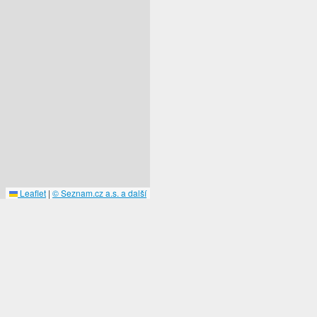
Leaflet
|
© Seznam.cz a.s. a další