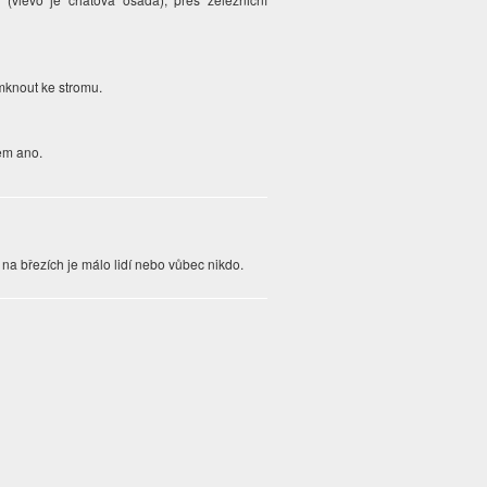
amknout ke stromu.
em ano.
na březích je málo lidí nebo vůbec nikdo.