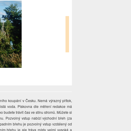
dního koupání v Česku. Nemá výrazný přítok,
 čistá voda. Pískovna dle měření redakce má
o budete trávit čas ve stínu stromů. Můžete si
u. Pozvolný vstup nabízí východní břeh (za
 západním břehu je pozvolný vstup vzdálený od
ním břehu je ale tráva místy velmi vysoká a