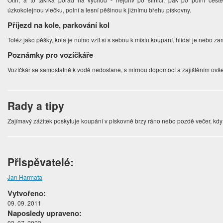
úzkokolejnou vlečku, polní a lesní pěšinou k jižnímu břehu pískovny.
Příjezd na kole, parkování kol
Totéž jako pěšky, kola je nutno vzít si s sebou k místu koupání, hlídat je nebo z
Poznámky pro vozíčkáře
Vozíčkář se samostatně k vodě nedostane, s mírnou dopomocí a zajištěním ovš
Rady a tipy
Zajímavý zážitek poskytuje koupání v pískovně brzy ráno nebo pozdě večer, kdy 
Přispěvatelé:
Jan Harmata
Vytvořeno:
09. 09. 2011
Naposledy upraveno:
03. 07. 2023