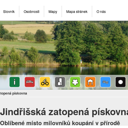
Slovník
Osobnosti
Mapy
Mapa stránek
O nás
atopená pískovna
Jindřišská zatopená pískovn
Oblíbené místo milovníků koupání v přírodě