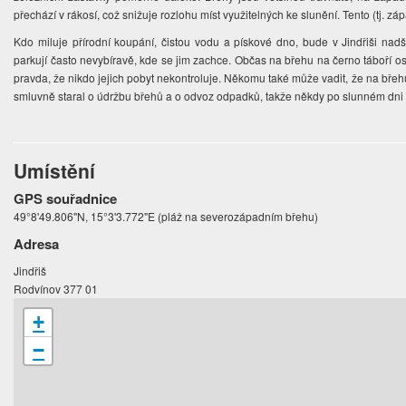
přechází v rákosí, což snižuje rozlohu míst využitelných ke slunění. Tento (tj. zá
Kdo miluje přírodní koupání, čistou vodu a pískové dno, bude v Jindřiši nad
parkují často nevybíravě, kde se jim zachce. Občas na břehu na černo táboří o
pravda, že nikdo jejich pobyt nekontroluje. Někomu také může vadit, že na bře
smluvně staral o údržbu břehů a o odvoz odpadků, takže někdy po slunném dni
Umístění
GPS souřadnice
49°8'49.806"N, 15°3'3.772"E (pláž na severozápadním břehu)
Adresa
Jindřiš
Rodvínov 377 01
+
−