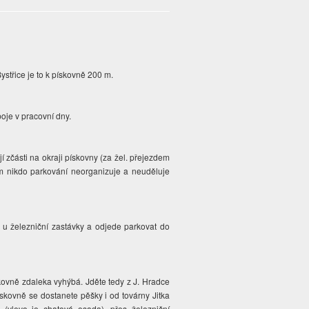
střice je to k pískovně 200 m.
poje v pracovní dny.
jí zčásti na okraji pískovny (za žel. přejezdem
ím nikdo parkování neorganizuje a neuděluje
 u železniční zastávky a odjede parkovat do
kovně zdaleka vyhýbá. Jděte tedy z J. Hradce
pískovně se dostanete pěšky i od továrny Jitka
ě (vlevo je chatová osada), přes železniční