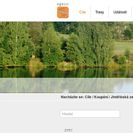
Cíle
Trasy
Události
Nacházíte se:
Cíle
/
Koupání
/
Jindřišská z
ZPĚT