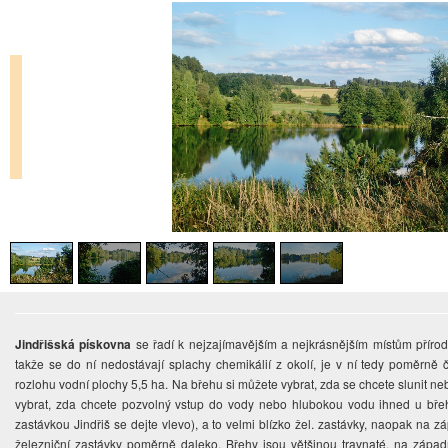
Jindřišská pískovna
se řadí k nejzajímavějším a nejkrásnějším místům příro
takže se do ní nedostávají splachy chemikálií z okolí, je v ní tedy poměrně
rozlohu vodní plochy 5,5 ha. Na břehu si můžete vybrat, zda se chcete slunit neb
vybrat, zda chcete pozvolný vstup do vody nebo hlubokou vodu ihned u břeh
zastávkou Jindřiš se dejte vlevo), a to velmi blízko žel. zastávky, naopak na
železniční zastávky poměrně daleko. Břehy jsou většinou travnaté, na západ