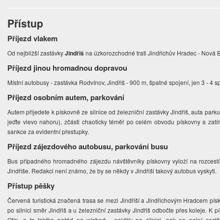
Přístup
Příjezd vlakem
Od nejbližší zastávky
Jindřiš
na úzkorozchodné trati Jindřichův Hradec - Nová By
Příjezd jinou hromadnou dopravou
Místní autobusy - zastávka Rodvínov, Jindřiš - 900 m, špatné spojení, jen 3 - 4 s
Příjezd osobním autem, parkování
Autem přijedete k pískovně ze silnice od železniční zastávky Jindřiš, auta parku
jeďte vlevo nahoru), zčásti chaoticky téměř po celém obvodu pískovny a zat
sankce za evidentní přestupky.
Příjezd zájezdového autobusu, parkování busu
Bus případného hromadného zájezdu návštěvníky pískovny vyloží na rozcestí
Jindřiše. Redakci není známo, že by se někdy v Jindřiši takový autobus vyskytl.
Přístup pěšky
Červená turistická značená trasa se mezi Jindřiší a Jindřichovým Hradcem pís
po silnici směr Jindřiš a u železniční zastávky Jindřiš odbočte přes koleje. K 
Otín, a to takřka pořád na východ - nejdřív po silnici, pak po polní cest