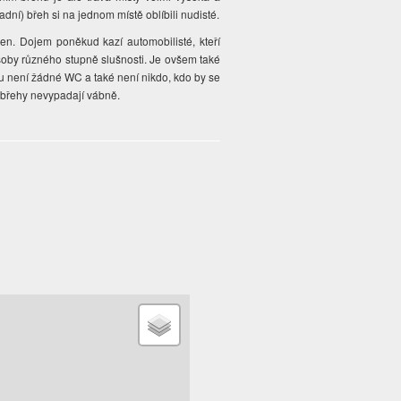
padní) břeh si na jednom místě oblíbili nudisté.
šen. Dojem poněkud kazí automobilisté, kteří
soby různého stupně slušnosti. Je ovšem také
hu není žádné WC a také není nikdo, kdo by se
 břehy nevypadají vábně.