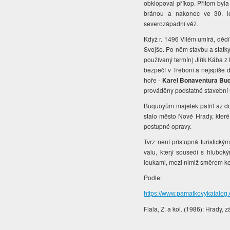
obklopoval příkop. Přitom byla
bránou a nakonec ve 30. le
severozápadní věž.
Když r. 1496 Vilém umírá, dědí 
Svojše. Po něm stavbu a statky 
používaný termín) Jiřík Kába 
bezpečí v Třeboni a nejspíše dob
hoře -
Karel Bonaventura Bu
prováděny podstatné stavební ú
Buquoyům majetek patřil až do 
stalo město Nové Hrady, které 
postupné opravy.
Tvrz není přístupná turistick
valu, který sousedí s hluboký
loukami, mezi nimiž směrem ke 
Podle:
https://www.pamatkovykatalog.
Fiala, Z. a kol. (1986): Hrady,