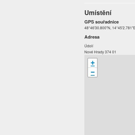
Umístění
GPS souřadnice
48°46'30.800"N, 14°45'2.781"
Adresa
Údolí
Nové Hrady 374 01
+
−