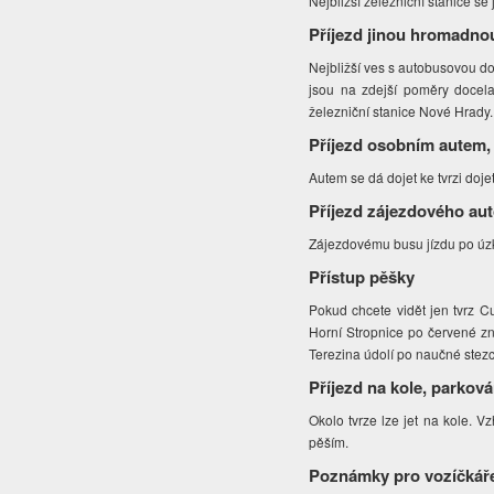
Nejbližší železniční stanice s
Příjezd jinou hromadno
Nejbližší ves s autobusovou 
jsou na zdejší poměry docela
železniční stanice Nové Hrady.
Příjezd osobním autem,
Autem se dá dojet ke tvrzi doje
Příjezd zájezdového au
Zájezdovému busu jízdu po úzké
Přístup pěšky
Pokud chcete vidět jen tvrz C
Horní Stropnice po červené zn
Terezina údolí po naučné stez
Příjezd na kole, parková
Okolo tvrze lze jet na kole. 
pěším.
Poznámky pro vozíčkář