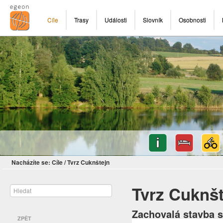
Cíle
Trasy
Události
Slovník
Osobnosti
Nacházíte se:
Cíle
/
Tvrz Cuknštejn
Tvrz Cuknšt
Zachovalá stavba s
ZPĚT