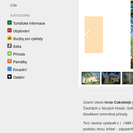
Cíle
KATEGORIE
Turistické informace
Ubytování
Služby pro cyklisty
Sídla
Příroda
Památky
1
/
8
Koupání
Ostatní
Území okolo
tvrze Cuknštejn
j
Čechách u Nových Hradů. Gotic
člověkem ovlivněné přírody.
Tvrz nechal vystavět v l. 148
podobu dvou křídel - západní