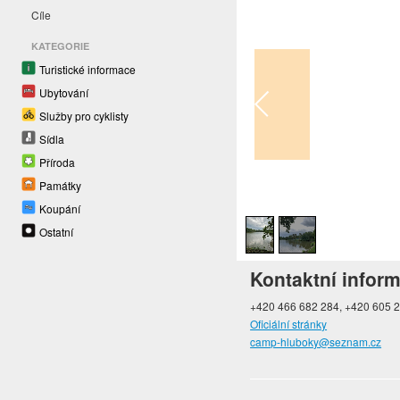
Cíle
KATEGORIE
Turistické informace
Ubytování
Služby pro cyklisty
Sídla
Příroda
Památky
1
/
2
Koupání
Ostatní
Kontaktní infor
+420 466 682 284, +420 605 
Oficiální stránky
camp-hluboky@seznam.cz