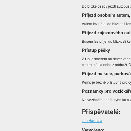
Do blízké osady jezdí autobus 
Příjezd osobním autem,
Autem lez přijet do blízkosti 
Příjezd zájezdového au
Busem lze přijet do blízkosti 
Přístup pěšky
Z Holic směrem na sever vede ž
centra města nebo z nádraží. 
Příjezd na kole, parková
Kemp je běžně přístupný pro cyk
Poznámky pro vozíčkář
Na vozíčkáře není u rybníka 
Přispěvatelé:
Jan Harmata
Vytvořeno: