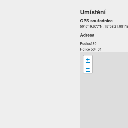
Umístění
GPS souřadnice
50°5'19.677"N, 15°58'21.981"
Adresa
Podlesí 89
Holice 534 01
+
−