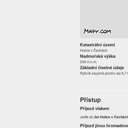
Katastrální území
Holice v Čechách
Nadmořská výška
249 m.n.m.
Základní číselné údaje
Rybník zaujímá plochu asi 6,7 
Přístup
Příjezd vlakem
Jeďte do
žst Holice v Čechác
Příjezd jinou hromadno