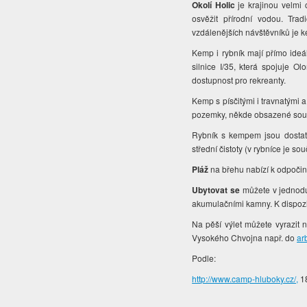
Okolí Holic
je krajinou velmi
osvěžit přírodní vodou. Tra
vzdálenějších návštěvníků je 
Kemp i rybník mají přímo ideá
silnice I/35, která spojuje 
dostupnost pro rekreanty.
Kemp s písčitými i travnatými a
pozemky, někde obsazené soukr
Rybník s kempem jsou dosta
střední čistoty (v rybníce je 
Pláž
na břehu nabízí k odpočink
Ubytovat se
můžete v jednodu
akumulačními kamny. K dispozic
Na pěší výlet můžete vyrazit 
Vysokého Chvojna např. do
ar
Podle:
http://www.camp-hluboky.cz/,
18