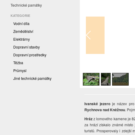
Technické památky
KATEGORIE
Vodní díla
Zemědělství
Elektrárny
Dopravní stavby
Dopravní prostředky
Těžba
1
/
3
Průmysl
Jiné technické památky
Ivanské jezero
je název pro
Rychnova nad Kněžnou
. Poj
Hráz
z lomového kamene je 82 
za hrází získalo známé místo je
turistů. Prosperovaly i zdejší 