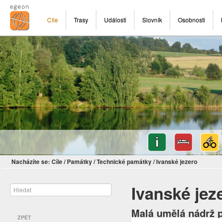
Cíle
Trasy
Události
Slovník
Osobnosti
Nacházíte se:
Cíle
/
Památky
/
Technické památky
/
Ivanské jezero
Ivanské jez
Malá umělá nádrž 
ZPĚT