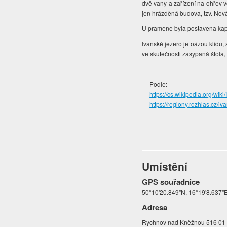
dvě vany a zařízení na ohřev vo
jen hrázděná budova, tzv. Nová
U pramene byla postavena kap
Ivanské jezero je oázou klidu,
ve skutečnosti zasypaná štola, 
Podle:
https://cs.wikipedia.org/wik
https://regiony.rozhlas.cz/
Umístění
GPS souřadnice
50°10'20.849"N, 16°19'8.637"
Adresa
Rychnov nad Kněžnou 516 01