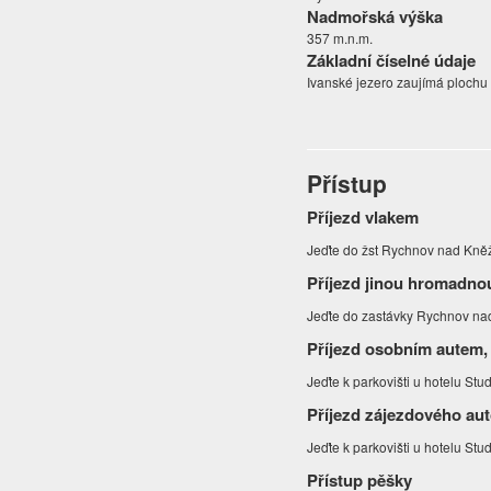
Nadmořská výška
357 m.n.m.
Základní číselné údaje
Ivanské jezero zaujímá plochu 
Přístup
Příjezd vlakem
Jeďte do žst Rychnov nad Kně
Příjezd jinou hromadno
Jeďte do zastávky Rychnov n
Příjezd osobním autem,
Jeďte k parkovišti u hotelu St
Příjezd zájezdového au
Jeďte k parkovišti u hotelu St
Přístup pěšky