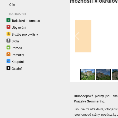
možnosti v okrajov
Cíle
KATEGORIE
Turistické informace
Ubytování
Služby pro cyklisty
Sídla
Příroda
Památky
Koupání
1
/
21
Ostatní
Hlubočepské plotny
jsou ska
Pražský Semmering.
Jsou velmi atraktivní, fotogen
jsou lomové stěny, pozůstatky 