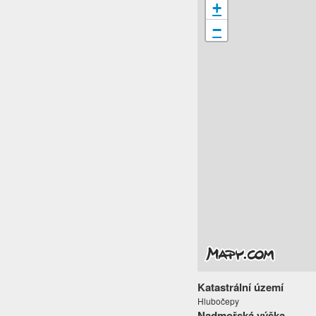
+
−
Katastrální území
Hlubočepy
Nadmořská výška