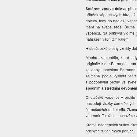
Směrem zprava doleva
při p
přibývá vápencových hlíz, a
doleva, tedy do nadloží, vápe
mění na světle šedé. Šikmé a
vápenců. Na odkryvu vidíme je
nahrazen vápnitým kalem.
Hlubočepské plotny vznikly do
Mnoho zkamenělin, které tady
originály, které Barrande nebo
za doby Joachima Barranda je
zejména podle výskytu tent
s podobnými profily ve světě
spodním a středním devone
Chotečské vápence v profilu 
následují vložky černošedých 
černošedých radiolaritů. Zkamen
vápenců. To už se nacházíme ve
Kromě nádherných vrstev rů
příčných tektonických poruch.