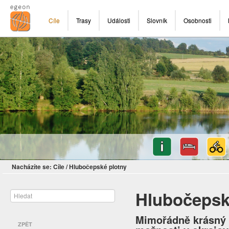
Cíle
Trasy
Události
Slovník
Osobnosti
Nacházíte se:
Cíle
/
Hlubočepské plotny
Hlubočepsk
Mimořádně krásný o
ZPĚT