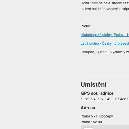
Roku 1939 se celá střední část 
suťová halda červenavých vápe
Podle:
Hlubočepské plotny (Praha – Hlu
Levá plotna - Český horolezec
Chlupáč, I. (1999): Vycházky z
Umístění
GPS souřadnice
50°2'35.435"N, 14°23'27.422"
Adresa
Praha 5 - Hlubočepy
Praha 152 00