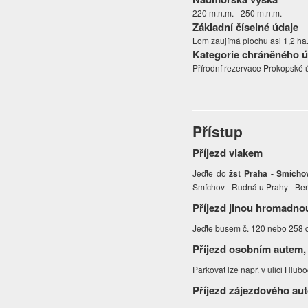
220 m.n.m. - 250 m.n.m.
Základní číselné údaje
Lom zaujímá plochu asi 1,2 ha
Kategorie chráněného 
Přírodní rezervace Prokopské 
Přístup
Příjezd vlakem
Jeďte do
žst Praha - Smícho
Smíchov - Rudná u Prahy - Be
Příjezd jinou hromadno
Jeďte busem č. 120 nebo 258 
Příjezd osobním autem,
Parkovat lze např. v ulici Hl
Příjezd zájezdového au