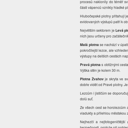
procesů naklonily do téměř sv
části vápenců vznikly hladké p
Hlubočepské plotny přitahují 
evidovaných výstupů patří k ob
Největším sektorem je
Levá pl
nich jsou určeny pro začáteční
Malá plotna
se nachází v úpatí
pokročilejší lezce, ale vzhledem
výstupy na delších cestách nap
Pravá plotna
s obtížnými cesta
Výška stěn je kolem 30 m.
Plotna Žvahov
je skryta ve s
dobře vidět od Pravé plotny. Je
Lezcům i jističům se doporuču
dolů suť.
Ze všech cest se horolezcům 
viadukty a přilehlou městskou
Nejhezčí a nejfotogeničtější
bezpečnosti, protože při pohled