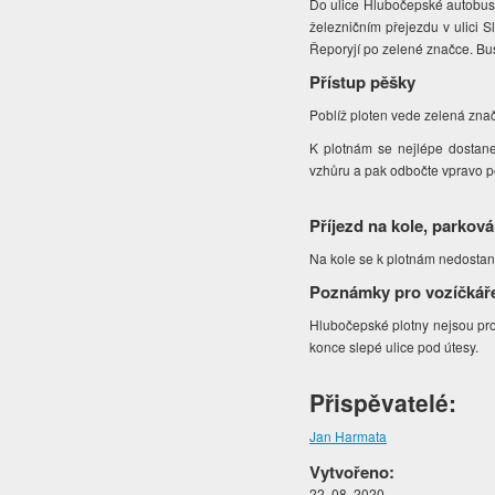
Do ulice Hlubočepské autobuse
železničním přejezdu v ulici 
Řeporyjí po zelené značce. Bu
Přístup pěšky
Poblíž ploten vede zelená znač
K plotnám se nejlépe dostane
vzhůru a pak odbočte vpravo 
Příjezd na kole, parková
Na kole se k plotnám nedostan
Poznámky pro vozíčkář
Hlubočepské plotny nejsou pr
konce slepé ulice pod útesy.
Přispěvatelé:
Jan Harmata
Vytvořeno:
22. 08. 2020