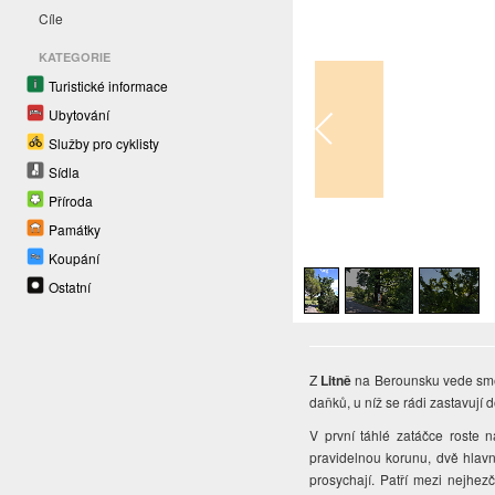
Cíle
KATEGORIE
Turistické informace
Ubytování
Služby pro cyklisty
Sídla
Příroda
Památky
1
/
3
Koupání
Ostatní
Z
Litně
na Berounsku vede směr
daňků, u níž se rádi zastavují 
V první táhlé zatáčce roste n
pravidelnou korunu, dvě hlavn
prosychají. Patří mezi nejhe