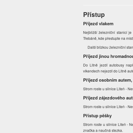
Přístup
Příjezd vlakem
Nejbližší železniční stanicí je
Třebáně, kde přestupte na míst
Další blízkou železniční stan
Příjezd jinou hromadno
Do Litně jezdí autobusy např
víkendech nejezdí do Litně au
Příjezd osobním autem,
Strom roste u silnice Liteň - Ne
Příjezd zájezdového au
Strom roste u silnice Liteň - Ne
Přístup pěšky
Strom roste u silnice Liteň - N
značka a naučná stezka.