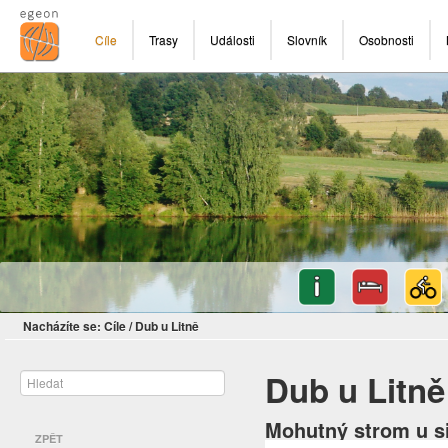
Cíle
Trasy
Události
Slovník
Osobnosti
Nacházíte se:
Cíle
/
Dub u Litně
Dub u Litně
Mohutný strom u si
ZPĚT