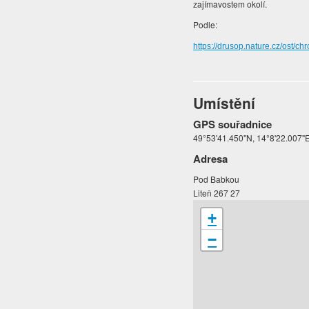
zajímavostem okolí.
Podle:
https://drusop.nature.cz/os
Umístění
GPS souřadnice
49°53'41.450"N, 14°8'22.007"
Adresa
Pod Babkou
Liteň 267 27
+
−