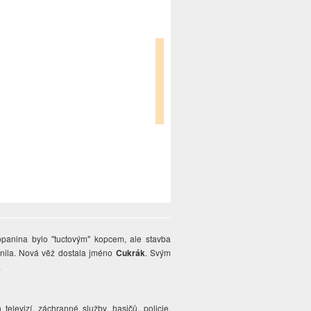
panina bylo "tuctovým" kopcem, ale stavba
ěnila. Nová věž dostala jméno
Cukrák
. Svým
.
televizí, záchranné služby, hasičů, policie,