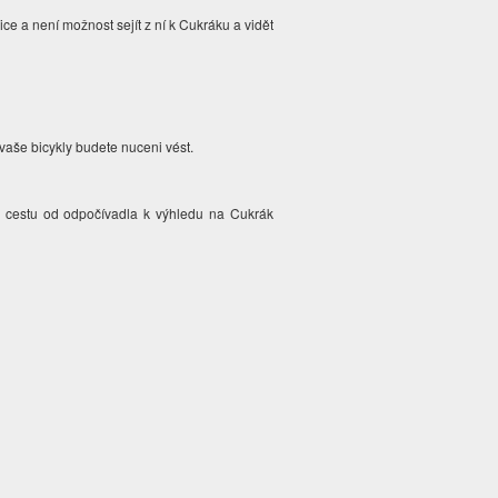
e a není možnost sejít z ní k Cukráku a vidět
s vaše bicykly budete nuceni vést.
ou cestu od odpočívadla k výhledu na Cukrák