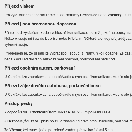
Příjezd vlakem
Pro výlet vlakem doporučujeme jet do zastávky
Černošice
nebo
Všenory
na tra
Příjezd jinou hromadnou dopravou
Přímo pod vysílačem vede rychlostní komunikace, po níž jezdí autobusy n
Některé spoje míří až do Dobříše nebo Příbrami. Některé ale tudy projíždějí,
vybrané spoje.
Problémem je, že si musíte vybrat spoj jedoucí z Prahy, nikoli opačně. Ze zas
nedá k vysílači dostat, v blízkosti není přechod, podchod ani nadchod.
Příjezd osobním autem, parkování
U Cukráku lze zaparkovat na odpočívadle u rychlostní komunikace. Musíte ale j
Příjezd zájezdového autobusu, parkování busu
U Cukráku lze zaparkovat na odpočívadle u rychlostní komunikace. Musíte ale j
Přístup pěšky
Z odpočívadla u rychlostní komunikace:
asi 250 m po lesní cestě.
Z Černošic, žel. zast.:
jděte po žluté značce nejdříve přes Berounku, pak proti 
Ze Všenor, žel. zast.:
jděte po zelené značce přes Jíloviště asi 5 km.