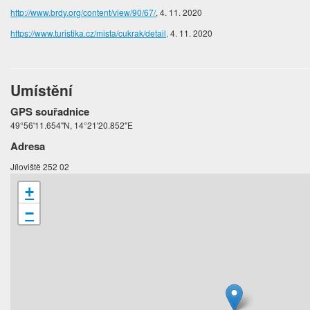
http://www.brdy.org/content/view/90/67/
, 4. 11. 2020
https://www.turistika.cz/mista/cukrak/detail,
4. 11. 2020
Umístění
GPS souřadnice
49°56'11.654"N, 14°21'20.852"E
Adresa
Jíloviště 252 02
+
−