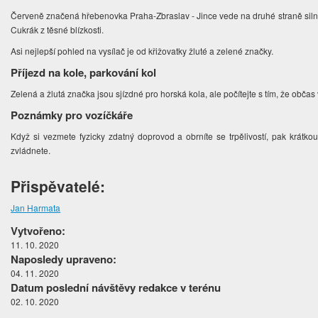
Červeně značená hřebenovka Praha-Zbraslav - Jince vede na druhé straně silnic
Cukrák z těsné blízkosti.
Asi nejlepší pohled na vysílač je od křižovatky žluté a zelené značky.
Příjezd na kole, parkování kol
Zelená a žlutá značka jsou sjízdné pro horská kola, ale počítejte s tím, že obča
Poznámky pro vozíčkáře
Když si vezmete fyzicky zdatný doprovod a obrníte se trpělivostí, pak krátk
zvládnete.
Přispěvatelé:
Jan Harmata
Vytvořeno:
11. 10. 2020
Naposledy upraveno:
04. 11. 2020
Datum poslední návštěvy redakce v terénu
02. 10. 2020