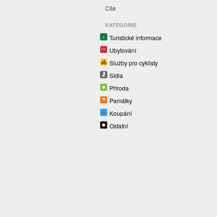
Cíle
KATEGORIE
Turistické informace
Ubytování
Služby pro cyklisty
Sídla
Příroda
Památky
Koupání
Ostatní