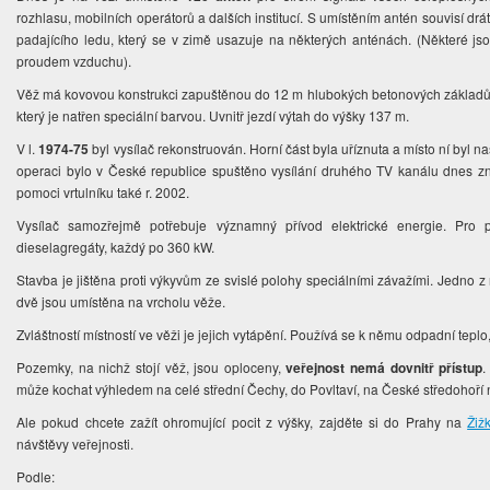
rozhlasu, mobilních operátorů a dalších institucí. S umístěním antén souvisí dr
padajícího ledu, který se v zimě usazuje na některých anténách. (Některé j
proudem vzduchu).
Věž má kovovou konstrukci zapuštěnou do 12 m hlubokých betonových základů
který je natřen speciální barvou. Uvnitř jezdí výtah do výšky 137 m.
V l.
1974-75
byl vysílač rekonstruován. Horní část byla uříznuta a místo ní byl n
operaci bylo v České republice spuštěno vysílání druhého TV kanálu dnes z
pomoci vrtulníku také r. 2002.
Vysílač samozřejmě potřebuje významný přívod elektrické energie. Pro 
dieselagregáty, každý po 360 kW.
Stavba je jištěna proti výkyvům ze svislé polohy speciálními závažími. Jedno z n
dvě jsou umístěna na vrcholu věže.
Zvláštností místností ve věži je jejich vytápění. Používá se k němu odpadní teplo
Pozemky, na nichž stojí věž, jsou oploceny,
veřejnost nemá dovnitř přístup
.
může kochat výhledem na celé střední Čechy, do Povltaví, na České středohoří
Ale pokud chcete zažít ohromující pocit z výšky, zajděte si do Prahy na
Žiž
návštěvy veřejnosti.
Podle: