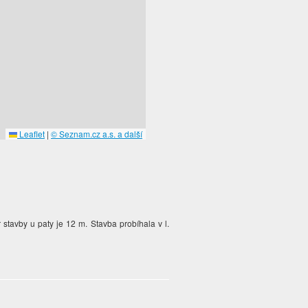
Leaflet
|
© Seznam.cz a.s. a další
stavby u paty je 12 m. Stavba probíhala v l.