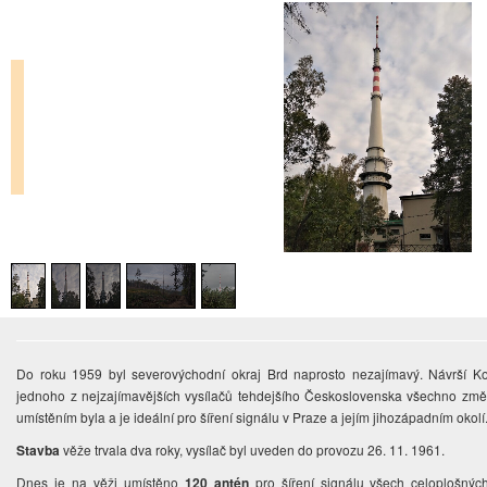
Do roku 1959 byl severovýchodní okraj Brd naprosto nezajímavý. Návrší Ko
jednoho z nejzajímavějších vysílačů tehdejšího Československa všechno zm
umístěním byla a je ideální pro šíření signálu v Praze a jejím jihozápadním okolí
Stavba
věže trvala dva roky, vysílač byl uveden do provozu 26. 11. 1961.
Dnes je na věži umístěno
120 antén
pro šíření signálu všech celoplošných 