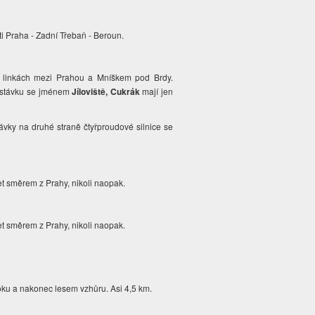
ti Praha - Zadní Třebaň - Beroun.
a linkách mezi Prahou a Mníškem pod Brdy.
 zastávku se jménem
Jíloviště, Cukrák
mají jen
távky na druhé straně čtyřproudové silnice se
et směrem z Prahy, nikoli naopak.
et směrem z Prahy, nikoli naopak.
toku a nakonec lesem vzhůru. Asi 4,5 km.