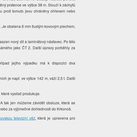
átěný prstence ve výšce 38 m. Slouží k záchytů
sou proti tomuto jevu chráněny ohřevem nebo
. Je obalena 6 mm tlustým kovovým plechem,
asazen nový díl a laminátový nástavec. Po této
námého jako ČT 2. Další úpravy porběhly za
případ jejího výpadku má k dispozici dva
ich je např. ve výšce 142 m, váží 2,5 t. Další
, které vysílač produkuje.
 A tak jen můžeme závidět obsluze, která se
 nebo za výjimečné dohlednosti do Krkonoš.
kovskou televizní věž
, která je upravena pro