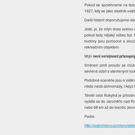
Pokud se spolehneme na text, 
1627, kdy se jako vlastník uvá
Další historii doporučujeme s
Jisté, je, že mlýn dnes svému 
pokud tady nějaký vůbec byl. 
budovy jsou pomocné a slouži
rekreačním objektem.
Mlýn
není veřejnosti přístupn
Směrem proti proudu se můžet
sevřená údolí s otevřenými lou
Podobné scenérie jsou k vidění 
nikdo nedá dohromady, i když h
Téměř celá Rokytná je přírodní
vydáte se do Jaroměřic nad Ro
nebo 68 km až do Ivančic (kone
Podle:
http://vodnimlyny.cz/mlyny/obj