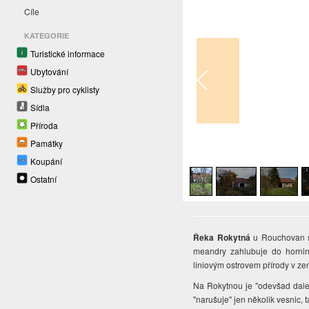
Cíle
KATEGORIE
Turistické informace
Ubytování
Služby pro cyklisty
Sídla
Příroda
Památky
1
/
5
Koupání
Ostatní
Řeka Rokytná
u Rouchovan si
meandry zahlubuje do hornin 
liniovým ostrovem přírody v z
Na Rokytnou je "odevšad dalek
"narušuje" jen několik vesnic, 