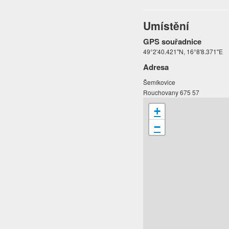
Umístění
GPS souřadnice
49°2'40.421"N, 16°8'8.371"E
Adresa
Šemíkovice
Rouchovany 675 57
+
−