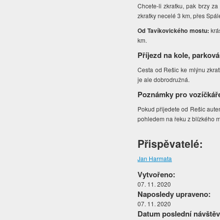
Chcete-li zkratku, pak brzy z
zkratky necelé 3 km, přes Spá
Od Tavíkovického mostu:
krá
km.
Příjezd na kole, parková
Cesta od Rešic ke mlýnu zkratk
je ale dobrodružná.
Poznámky pro vozíčkář
Pokud přijedete od Rešic aute
pohledem na řeku z blízkého 
Přispěvatelé:
Jan Harmata
Vytvořeno:
07. 11. 2020
Naposledy upraveno:
07. 11. 2020
Datum poslední návštěv