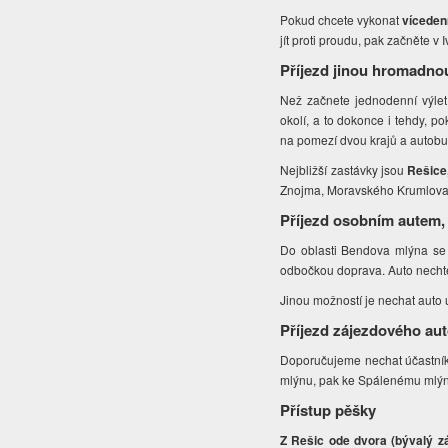
Pokud chcete vykonat
víceden
jít proti proudu, pak začněte 
Příjezd jinou hromadno
Než začnete jednodenní výle
okolí, a to dokonce i tehdy, 
na pomezí dvou krajů a autobu
Nejbližší zastávky jsou
Rešice
Znojma, Moravského Krumlova 
Příjezd osobním autem,
Do oblasti Bendova mlýna se 
odbočkou doprava. Auto nechte n
Jinou možností je nechat auto 
Příjezd zájezdového au
Doporučujeme nechat účastníky
mlýnu, pak ke Spálenému mlýnu
Přístup pěšky
Z Rešic ode dvora (bývalý z