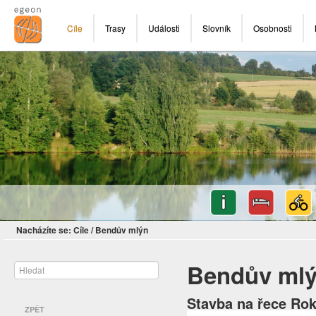
Cíle
Trasy
Události
Slovník
Osobnosti
Nacházíte se:
Cíle
/
Bendův mlýn
Bendův ml
Stavba na řece Rok
ZPĚT