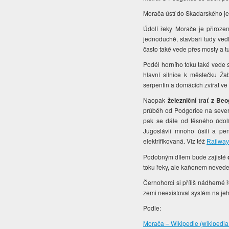
Morača ústí do Skadarského j
Údolí řeky Morače je přiroze
jednoduché, stavbaři tudy ved
často také vede přes mosty a t
Podél horního toku také vede 
hlavní silnice k městečku Žabl
serpentin a domácích zvířat ve
Naopak
železniční trať z Be
průběh od Podgorice na sever,
pak se dále od těsného údolí 
Jugoslávii mnoho úsilí a pe
elektrifikovaná. Viz též
Railway
Podobným dílem bude zajisté
toku řeky, ale kaňonem neved
Černohorci si příliš nádherné 
zemi neexistoval systém na jeh
Podle:
Morača – Wikipedie (wikipedia