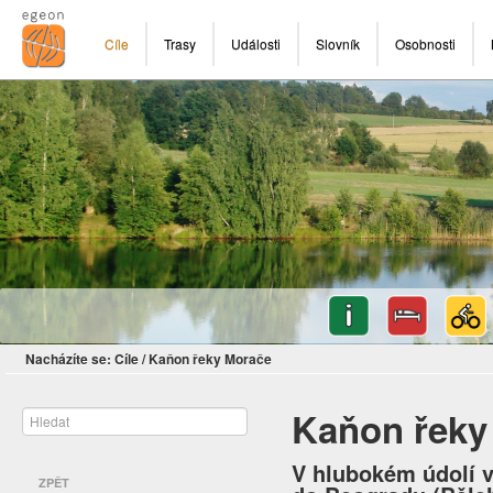
Cíle
Trasy
Události
Slovník
Osobnosti
Nacházíte se:
Cíle
/
Kaňon řeky Morače
Kaňon řeky
V hlubokém údolí v
ZPĚT