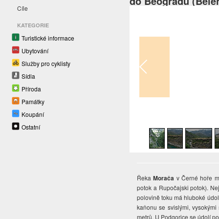
do Beogradu (Běle
Cíle
KATEGORIE
Turistické informace
Ubytování
Služby pro cyklisty
Sídla
Příroda
Památky
Koupání
1
/
14
Ostatní
Řeka
Morača
v Černé hoře má
potok a Rupočajski potok). Nej
polovině toku má hluboké údol
kaňonu se svislými, vysokými 
metrů. U Podgorice se údolí pon