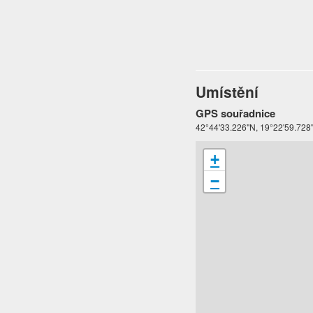
Umístění
GPS souřadnice
42°44'33.226"N, 19°22'59.728
+
−