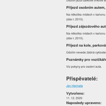
Údolím jezdí dálkové linkové 
Příjezd osobním autem,
Na několika místech v kaňonu l
(stav r. 2010).
Příjezd zájezdového au
Na několika místech v kaňonu l
(stav r. 2010).
Příjezd na kole, parková
Údolím nevede žádná cyklost
Poznámky pro vozíčkář
Viz pokyny pro osobní auta.
Přispěvatelé:
Jan Harmata
Vytvořeno:
11. 12. 2020
Naposledy upraveno: