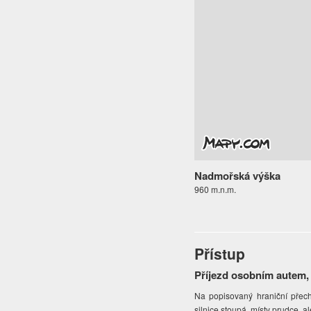
Nadmořská výška
960 m.n.m.
Přístup
Příjezd osobním autem,
Na popisovaný hraniční přec
silnice stoupá, místy prudce, a