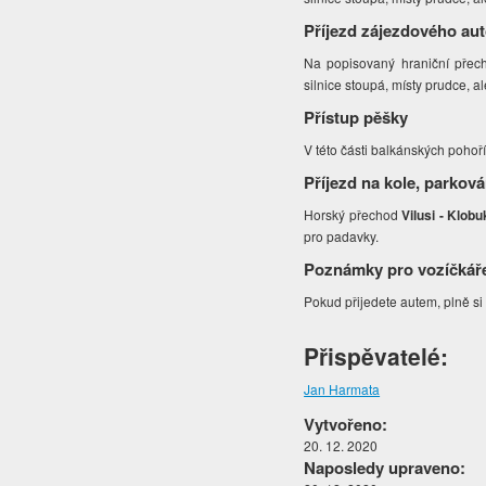
Příjezd zájezdového au
Na popisovaný hraniční přec
silnice stoupá, místy prudce, a
Přístup pěšky
V této části balkánských pohoří
Příjezd na kole, parková
Horský přechod
Vilusi - Klob
pro padavky.
Poznámky pro vozíčkář
Pokud přijedete autem, plně si
Přispěvatelé:
Jan Harmata
Vytvořeno:
20. 12. 2020
Naposledy upraveno: