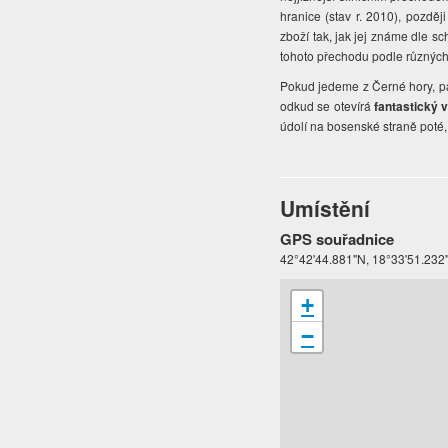
hranice (stav r. 2010), pozd
zboží tak, jak jej známe dle 
tohoto přechodu podle různých
Pokud jedeme z Černé hory, pak
odkud se otevírá
fantastický 
údolí na bosenské straně poté,
Umístění
GPS souřadnice
42°42'44.881"N, 18°33'51.232
+
−