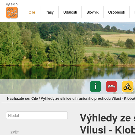
Cíle
Trasy
Události
Slovník
Osobnosti
Nacházíte se:
Cíle
/
Výhledy ze silnice u hraničního přechodu Vilusi - Klobu
Výhledy ze 
Vilusi - Klo
ZPĚT