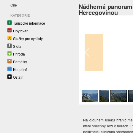
Nádherná panorama
Cíle
Hercegovinou
KATEGORIE
Turistické informace
Ubytování
Služby pro cyklisty
Sídla
Příroda
Památky
Koupání
Ostatní
1
/
5
Na dlouhém úseku hranic mez
které všechny leží v horách. 
nejjižnější silničním přechode