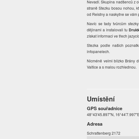
Nevadí. Skupina nadšenců z ob
straně Stezku bosou nohou, kte
od Reistny a naskytne se vám 
Navíc se tady tvůrcům stezky
dějinami a instalovali tu
Druid
získat informaci ve třech jazyc
Stezka podle našich poznatk
infopanelech.
Nicméně velmi blízko Brány d
Valtice a s malou rozhlednou.
Umístění
GPS souřadnice
48°43'45.897"N, 16°44'7.997"
Adresa
Schrattenberg 2172