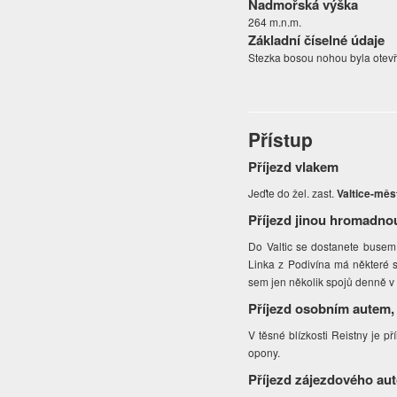
Nadmořská výška
264 m.n.m.
Základní číselné údaje
Stezka bosou nohou byla otevř
Přístup
Příjezd vlakem
Jeďte do žel. zast.
Valtice-měs
Příjezd jinou hromadno
Do Valtic se dostanete busem č
Linka z Podivína má některé s
sem jen několik spojů denně v
Příjezd osobním autem,
V těsné blízkosti Reistny je p
opony.
Příjezd zájezdového au