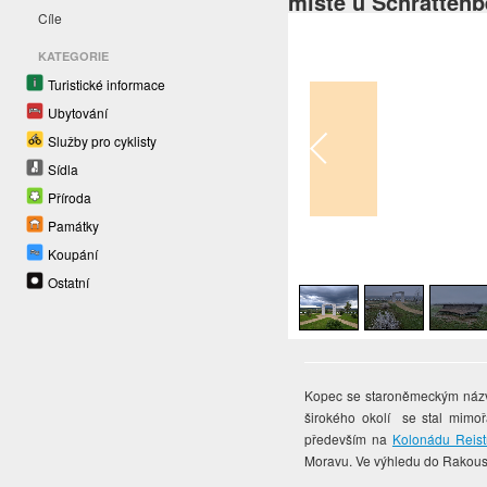
místě u Schratten
Cíle
KATEGORIE
Turistické informace
Ubytování
Služby pro cyklisty
Sídla
Příroda
Památky
Koupání
1
/
9
Ostatní
Kopec se staroněmeckým ná
širokého okolí se stal mimo
především na
Kolonádu Reis
Moravu. Ve výhledu do Rakousk