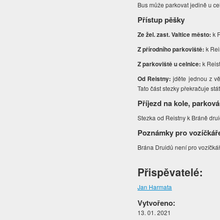
Bus může parkovat jedině u ce
Přístup pěšky
Ze žel. zast. Valtice město:
k R
Z přírodního parkoviště:
k Rei
Z parkoviště u celnice:
k Reist
Od Reistny:
jděte jednou z vě
Tato část stezky překračuje stá
Příjezd na kole, parková
Stezka od Reistny k Bráně drui
Poznámky pro vozíčkář
Brána Druidů není pro vozíčká
Přispěvatelé:
Jan Harmata
Vytvořeno:
13. 01. 2021