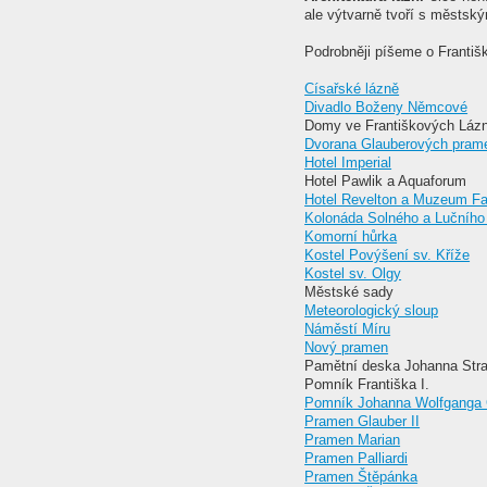
ale výtvarně tvoří s městsk
Podrobněji píšeme o Františ
Císařské lázně
Divadlo Boženy Němcové
Domy ve Františkových Lázní
Dvorana Glauberových pram
Hotel Imperial
Hotel Pawlik a Aquaforum
Hotel Revelton a Muzeum F
Kolonáda Solného a Lučního
Komorní hůrka
Kostel Povýšení sv. Kříže
Kostel sv. Olgy
Městské sady
Meteorologický sloup
Náměstí Míru
Nový pramen
Pamětní deska Johanna Str
Pomník Františka I.
Pomník Johanna Wolfganga
Pramen Glauber II
Pramen Marian
Pramen Palliardi
Pramen Štěpánka