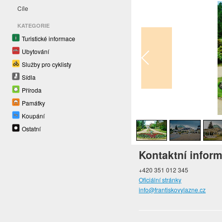
Cíle
KATEGORIE
Turistické informace
Ubytování
Služby pro cyklisty
Sídla
Příroda
Památky
1
/
4
Koupání
Ostatní
Kontaktní infor
+420 351 012 345
Oficiální stránky
info@frantiskovylazne.cz