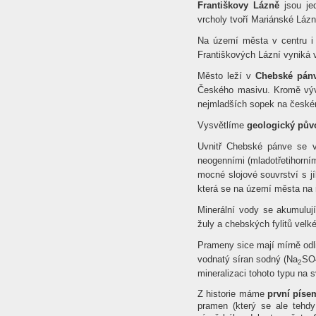
Františkovy Lázně
jsou jed
vrcholy tvoří Mariánské Lázn
Na území města v centru i 
Františkových Lázní vyniká 
Město leží v
Chebské pánv
Českého masivu. Kromě výv
nejmladších sopek na česk
Vysvětlíme
geologický pův
Uvnitř Chebské pánve se v
neogenními (mladotřetihorním
mocné slojové souvrství s jí
která se na území města na 
Minerální vody se akumuluj
žuly a chebských fylitů velk
Prameny sice mají mírně odl
vodnatý síran sodný (Na
SO
2
mineralizaci tohoto typu na
Z historie máme
první pís
pramen (který se ale tehdy