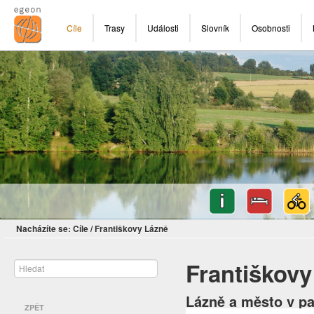
Cíle
Trasy
Události
Slovník
Osobnosti
Nacházíte se:
Cíle
/
Františkovy Lázně
Františkovy
Lázně a město v p
ZPĚT