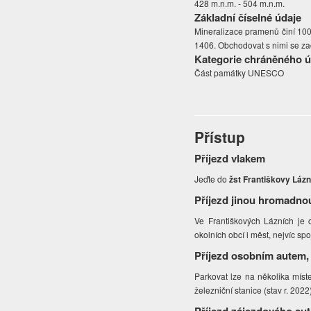
428 m.n.m. - 504 m.n.m.
Základní číselné údaje
Mineralizace pramenů činí 1000
1406. Obchodovat s nimi se zač
Kategorie chráněného 
Část památky UNESCO
Přístup
Příjezd vlakem
Jeďte do
žst Františkovy Lázn
Příjezd jinou hromadno
Ve Františkových Lázních je 
okolních obcí i měst, nejvíc sp
Příjezd osobním autem,
Parkovat lze na několika míste
železniční stanice (stav r. 2022