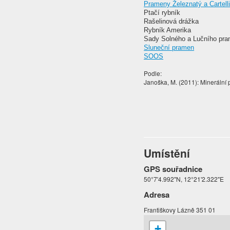
Prameny Železnatý a Cartelli
Ptačí rybník
Rašelinová drážka
Rybník Amerika
Sady Solného a Lučního pr
Sluneční pramen
SOOS
Podle:
Janoška, M. (2011): Minerální
Umístění
GPS souřadnice
50°7'4.992"N, 12°21'2.322"E
Adresa
Františkovy Lázně 351 01
+