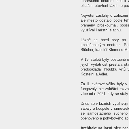
císařského dekretu město 
oficiální otevření lázní se p
Největší zásluhy o založen
ale město dostalo podle teh
prameny prozkoumal, popsa
využíval i místní slatinu.
Lázně se hned brzy po 
společenským centrem. Po
Bl
ücher, kancléř Klemens Me
V 19. století byly postupně 
jejich vydatnost přestala s
předpokládali hloubku vrtů
Kostelní a Adler.
Za II. světové války byly 
fungovaly, ale zvláštní rozv
více od r. 2021, kdy se stal
Dnes se v lázních využívají t
zábaly a koupele v sirno-žel
ze samostatného suchého 
oběhového a pohybového apa
Architektura lázní
sice není