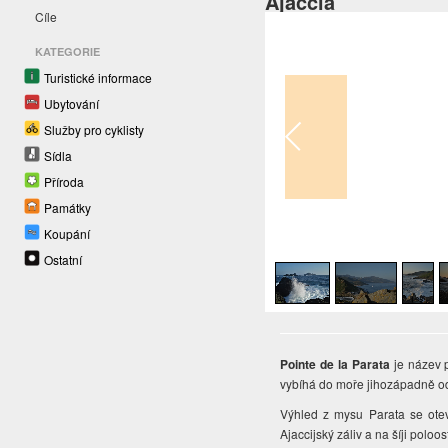
Ajaccia
Cíle
KATEGORIE
Turistické informace
Ubytování
Služby pro cyklisty
Sídla
Příroda
Památky
Koupání
1
/
4
Ostatní
Pointe de la Parata
je název 
vybíhá do moře jihozápadně o
Výhled z mysu Parata se otev
Ajaccijský záliv a na šíji poloo