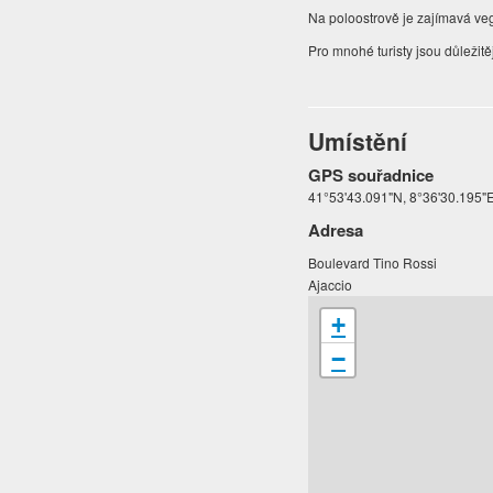
Na poloostrově je zajímavá ve
Pro mnohé turisty jsou důležit
Umístění
GPS souřadnice
41°53'43.091"N, 8°36'30.195"
Adresa
Boulevard Tino Rossi
Ajaccio
+
−