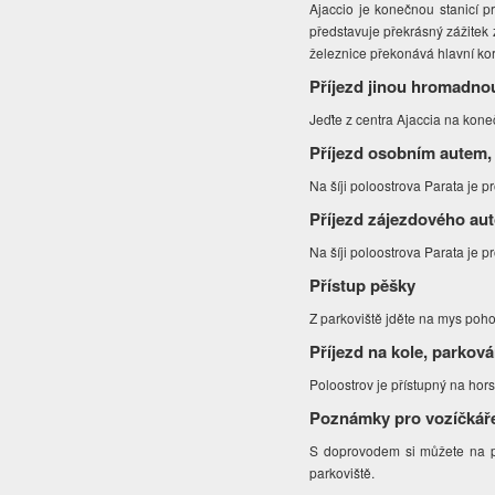
Ajaccio je konečnou stanicí p
představuje překrásný zážitek 
železnice překonává hlavní kor
Příjezd jinou hromadno
Jeďte z centra Ajaccia na koneč
Příjezd osobním autem,
Na šíji poloostrova Parata je p
Příjezd zájezdového au
Na šíji poloostrova Parata je p
Přístup pěšky
Z parkoviště jděte na mys poho
Příjezd na kole, parková
Poloostrov je přístupný na hor
Poznámky pro vozíčkář
S doprovodem si můžete na pol
parkoviště.