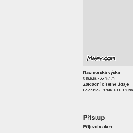
Nadmořská výška
0 m.n.m. - 65 m.n.m.
Základní číselné údaje
Poloostrov Parata je asi 1,3 k
Přístup
Příjezd vlakem