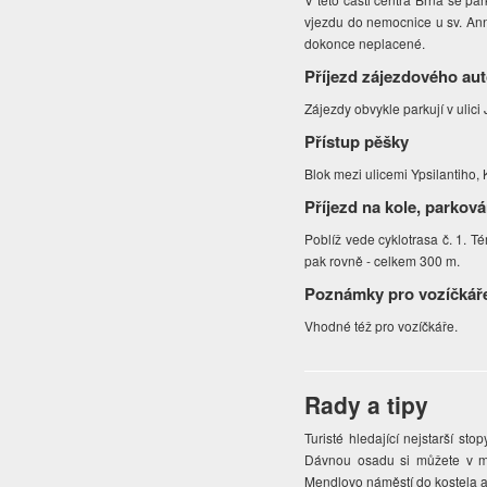
vjezdu do nemocnice u sv. Anny
dokonce neplacené.
Příjezd zájezdového au
Zájezdy obvykle parkují v ulici 
Přístup pěšky
Blok mezi ulicemi Ypsilantiho,
Příjezd na kole, parková
Poblíž vede cyklotrasa č. 1. 
pak rovně - celkem 300 m.
Poznámky pro vozíčkář
Vhodné též pro vozíčkáře.
Rady a tipy
Turisté hledající nejstarší st
Dávnou osadu si můžete v mís
Mendlovo náměstí do kostela a 