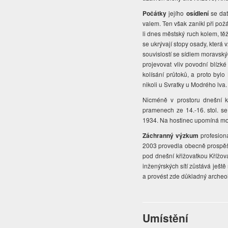
Počátky
jejího
osídlení
se dat
valem. Ten však zanikl při požár
li dnes městský ruch kolem, tě
se ukrývají stopy osady, která
souvislostí se sídlem moravskýc
projevovat vliv povodní blízk
kolísání průtoků, a proto byl
nikoli u Svratky u Modrého lva.
Nicméně v prostoru dnešní k
pramenech ze 14.-16. stol. s
1934. Na hostinec upomíná mod
Záchranný výzkum
profesion
2003 provedla obecně prospěš
pod dnešní křižovatkou Křížová
inženýrských sítí zůstává ješt
a provést zde důkladný archeo
Umístění