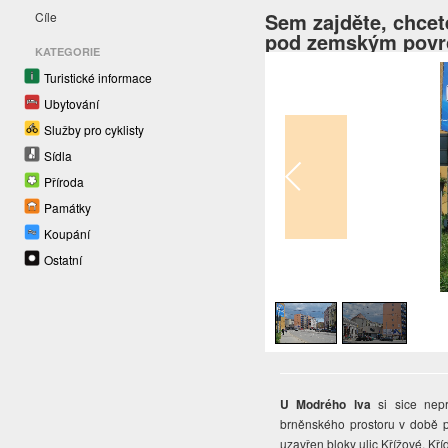
Sem zajděte, chcete
Cíle
pod zemským pov
KATEGORIE
Turistické informace
Ubytování
Služby pro cyklisty
Sídla
Příroda
Památky
Koupání
Ostatní
1
/
2
U Modrého lva
si sice nep
brněnského prostoru v době př
uzavřen bloky ulic Křížové, Kří