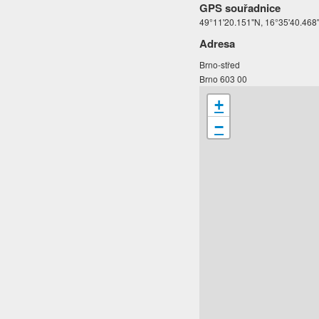
GPS souřadnice
49°11'20.151"N, 16°35'40.468
Adresa
Brno-střed
Brno 603 00
+
−