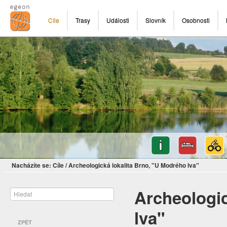
Cíle
Trasy
Události
Slovník
Osobnosti
Nacházíte se:
Cíle
/
Archeologická lokalita Brno, "U Modrého lva"
Archeologic
lva"
ZPĚT