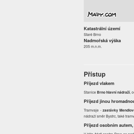
Katastrální území
Staré Brno
Nadmořská výška
205 m.n.m.
Přístup
Příjezd vlakem
Stanice
Brno hlavní nádraží
, 
Příjezd jinou hromadno
Tramvaje -
zastávky Mendlov
nádraží směr Bystrc, také tramv
Příjezd osobním autem,
V této části centra Brna se pa