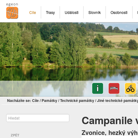
Cíle
Trasy
Události
Slovník
Osobnosti
Nacházíte se:
Cíle
/
Památky
/
Technické památky
/
Jiné technické památk
Campanile 
Zvonice, hezký výh
ZPĚT