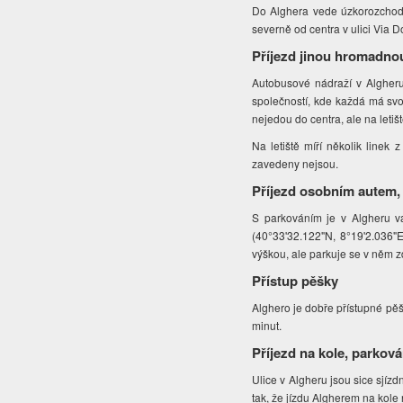
Do Alghera vede úzkorozchodn
severně od centra v ulici Via 
Příjezd jinou hromadno
Autobusové nádraží v Algheru
společností, kde každá má svou
nejedou do centra, ale na letišt
Na letiště míří několik linek
zavedeny nejsou.
Příjezd osobním autem,
S parkováním je v Algheru v
(40°33'32.122"N, 8°19'2.036"E
výškou, ale parkuje se v něm z
Přístup pěšky
Alghero je dobře přístupné pěš
minut.
Příjezd na kole, parková
Ulice v Algheru jsou sice sjíz
tak, že jízdu Algherem na kol