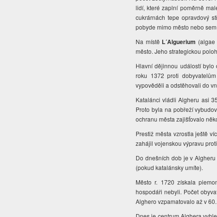
lidí, které zaplní poměrně mal
cukrárnách tepe opravdový st
pobyde mimo město nebo sem 
Na místě
L´Alguerium
(algae 
město. Jeho strategickou polohu
Hlavní dějinnou událostí bylo
roku 1372 proti dobyvatelům
vypověděli a odstěhovali do vn
Katalánci vládli Algheru asi 
Proto byla na pobřeží vybud
ochranu města zajišťovalo něko
Prestiž města vzrostla ještě ví
zahájil vojenskou výpravu prot
Do dnešních dob je v Algheru k
(pokud katalánsky umíte).
Město r. 1720 získala piemon
hospodáři nebyli. Počet obyv
Alghero vzpamatovalo až v 60. 
Dnes je centrum Alghera vyhled