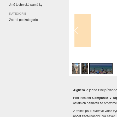
Jiné technické památky
KATEGORIE
Žádné podkategorie
1
/
3
Alghero
je jedno z nejpůvabněj
Pod heslem
Campanile v Al
ostatních památek se omezíme 
Z trosek po II. světové válce vy
počet zečtyřnásobí. Na sever i