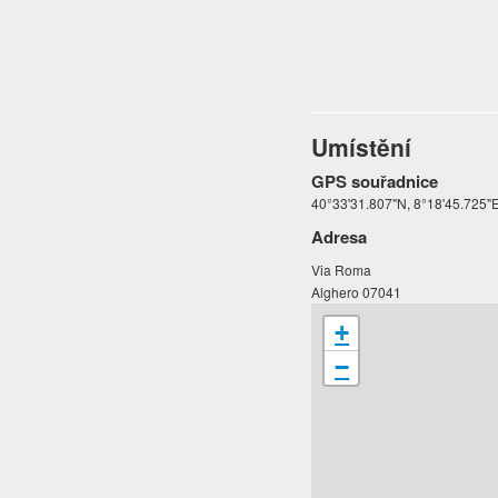
Umístění
GPS souřadnice
40°33'31.807"N, 8°18'45.725"
Adresa
Via Roma
Alghero 07041
+
−