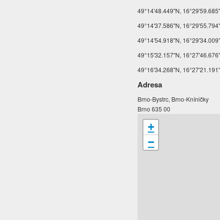
49°14'48.449"N, 16°29'59.685
49°14'37.586"N, 16°29'55.794"
49°14'54.918"N, 16°29'34.009"
49°15'32.157"N, 16°27'46.676"
49°16'34.268"N, 16°27'21.191"E
Adresa
Brno-Bystrc, Brno-Kníničky
Brno 635 00
+
−