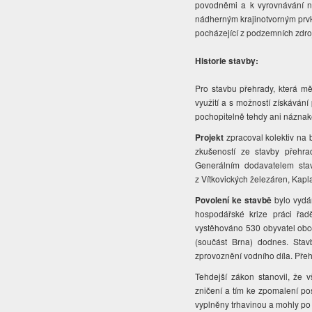
povodněmi a k vyrovnávání ne
nádherným krajinotvorným prvke
pocházející z podzemních zdroj
Historie stavby:
Pro stavbu přehrady, která m
využití a s možností získávání
pochopitelně tehdy ani náznak
Projekt
zpracoval kolektiv na 
zkušeností ze stavby přehra
Generálním dodavatelem stav
z Vítkovických železáren, Kapla
Povolení ke stavbě
bylo vydá
hospodářské krize práci řad
vystěhováno 530 obyvatel obce
(součást Brna) dodnes. Stav
zprovoznění vodního díla. Pře
Tehdejší zákon stanovil, že
zničení a tím ke zpomalení pos
vyplněny trhavinou a mohly po