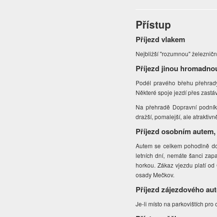
Přístup
Příjezd vlakem
Nejbližší "rozumnou" železniční
Příjezd jinou hromadno
Podél pravého břehu přehrady
Některé spoje jezdí přes zast
Na přehradě Dopravní podník 
dražší, pomalejší, ale atraktivn
Příjezd osobním autem,
Autem se celkem pohodlně dos
letních dní, nemáte šanci zap
horkou. Zákaz vjezdu platí od
osady Mečkov.
Příjezd zájezdového au
Je-li místo na parkovištích pro