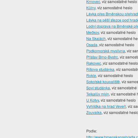
Krnovec
, viz samostatné heslo
Kůlny,
viz samostatné heslo
Lávka přes Brněnskou přehrad
Lávka na pěší stezce pod hrad
Lodní doprava na Brněnské p
Mečkov
, viz samostatné heslo
Na Skalách
, viz samostatné he
Osada,
viz samostatné heslo
Podkomorská myslivna
, viz s
Přístav Brno-Bystrc
, viz samos
Rakovec,
viz samostatné hesl
Ríšova studánka
, viz samostat
Rokle
, viz samostatné heslo
Sokolské koupaliště,
viz samos
Soví studánka
, viz samostatné
Tejkalův mlýn
, viz samostatné 
U Kotvy
, viz samostatné heslo
Vyhlídka na hrad Veveří,
viz sa
Zouvalka
, viz samostatné hesl
Podle:
http://www.brnenskaprehrada.