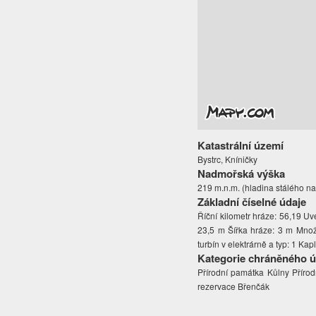
Katastrální území
Bystrc, Kníničky
Nadmořská výška
219 m.n.m. (hladina stálého na
Základní číselné údaje
Říční kilometr hráze: 56,19 U
23,5 m Šířka hráze: 3 m Množs
turbín v elektrárně a typ: 1 Ka
Kategorie chráněného 
Přírodní památka Kůlny Příro
rezervace Břenčák