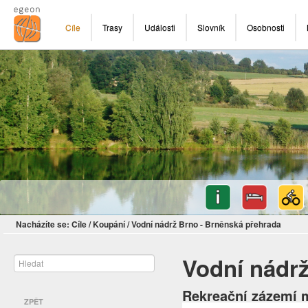
Cíle
Trasy
Události
Slovník
Osobnosti
Nacházíte se:
Cíle
/
Koupání
/
Vodní nádrž Brno - Brněnská přehrada
Vodní nádr
Rekreační zázemí 
ZPĚT