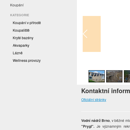
Koupání
KATEGORIE
Koupání v přírodě
Koupaliště
Kryté bazény
Akvaparky
Lázně
Wellness provozy
1
/
48
Kontaktní infor
Oficiální stránky
Vodní nádrž Brno
, v běžné m
"Prygl".
Je významným rekr