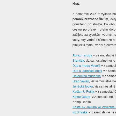
Hráz
Z betonové 23,5 m vysoké hrá
pomník hrázného Šikuly
, kte
použitého při stavbě. Po obou
cestou po pravém břehu dojde
zažijete za vysokých vodních 
vody, kdy vodní tříšť namrzá 
plní jez s malou vodní elektrá
Abrazní sruby
, viz samostatné 
Břenčák
, viz samostatné heslo
Dub u hradu Veveří,
viz samost
Dub u Junácké louky
, viz samo
Helenčina studánka
, viz samo
Hrad Veveří
, viz samostatné he
Junácká louka
, viz samostatné
Kaštan U Pošty,
viz samostatné
Kemp Obora
, viz samostatné h
Kemp Radka
Kostel sv. Jakuba ve Veverské 
Kozí horka
, viz samostatné hes