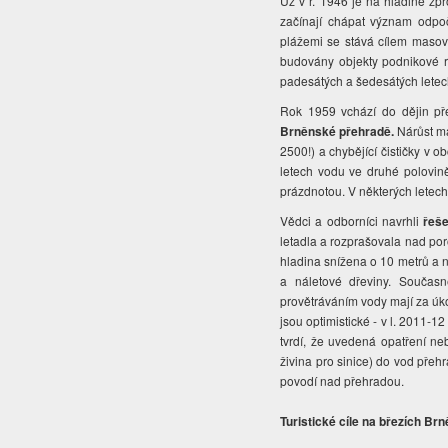
Už v r. 1946 je na hladině zpr
začínají chápat význam odpoč
plážemi se stává cílem masov
budovány objekty podnikové re
padesátých a šedesátých letech
Rok 1959 vchází do dějin př
Brněnské přehradě.
Nárůst ma
2500!) a chybějící čističky v 
letech vodu ve druhé polovině
prázdnotou. V některých letech
Vědci a odborníci navrhli
řeše
letadla a rozprašovala nad por
hladina snížena o 10 metrů a 
a náletové dřeviny. Současn
provětráváním vody mají za úko
jsou optimistické - v l. 2011-
tvrdí, že uvedená opatření ne
živina pro sinice) do vod pře
povodí nad přehradou.
Turistické cíle na březích B