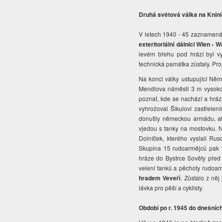
Druhá světová válka na Knín
V letech 1940 - 45 zaznamenává
exteritoriální dálnici Wien - 
levém břehu pod hrází byl vy
technická památka zůstaly. Pro
Na konci války ustupující Němc
Mendlova náměstí 3 m vysokou
poznat, kde se nachází a hráz
vyhrožoval Šikulovi zastřelen
donutily německou armádu, ab
vjedou s tanky na mostovku. N
Dolníček, kterého vyslali Rus
Skupina 15 rudoarmějců pak ve
hráze do Bystrce Sověty před m
velení tanků a pěchoty rudoarm
hradem Veveří
. Zůstalo z něj
lávka pro pěší a cyklisty.
Období po r. 1945 do dnešníc