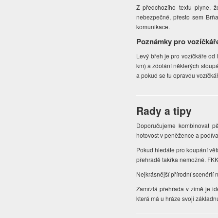
Z předchozího textu plyne, ž
nebezpečné, přesto sem Brňané
komunikace.
Poznámky pro vozíčkář
Levý břeh je pro vozíčkáře od
km) a zdolání některých stoupá
a pokud se tu opravdu vozíčká
Rady a tipy
Doporučujeme kombinovat pěší
hotovost v peněžence a podíva
Pokud hledáte pro koupání větš
přehradě takřka nemožné. FKK
Nejkrásnější přírodní scenéri
Zamrzlá přehrada v zimě je id
která má u hráze svoji základn