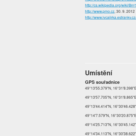
http://cs.wikipedia.org/wi
http://www.pmo.cz
, 30. 9. 2012
http://www.ivcajirka.estranky.
Umístění
GPS souřadnice
49°13'55.379"N, 16°31'8.398"E 
49°13'57.705"N, 16°31'8.865"E 
49°13'44.414"N, 16°30'46.428
49°14'7.579"N, 16°30'20.875"E
49°14'25.713"N, 16°30'45.142"E
49°14'34.113"N, 16°30'38.622"E