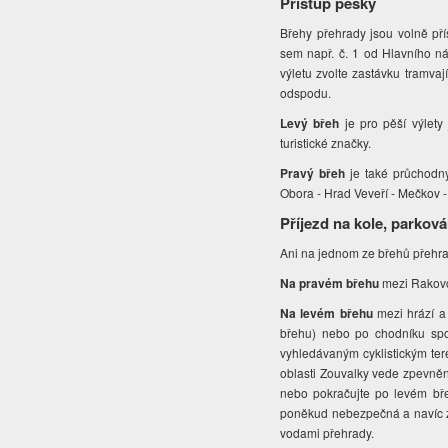
Přístup pěšky
Břehy přehrady jsou volně př
sem např. č. 1 od Hlavního nád
výletu zvolte zastávku tramvaj
odspodu.
Levý břeh
je pro pěší výlet
turistické značky.
Pravý břeh
je také průchodný
Obora - Hrad Veveří - Mečkov -
Příjezd na kole, parková
Ani na jednom ze břehů přehra
Na pravém břehu
mezi Rakovc
Na levém břehu
mezi hrází a
břehu) nebo po chodníku spo
vyhledávaným cyklistickým teré
oblasti Zouvalky vede zpevněn
nebo pokračujte po levém bře
poněkud nebezpečná a navíc zde
vodami přehrady.