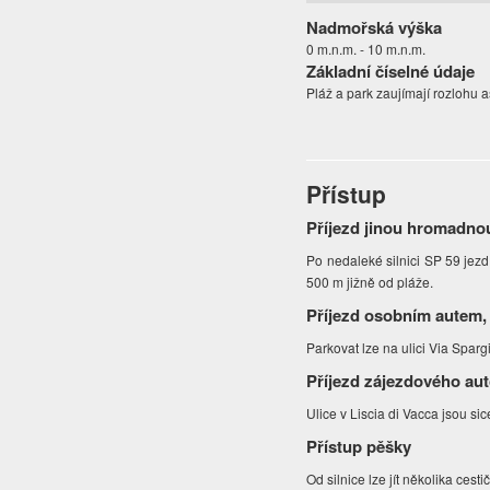
Nadmořská výška
0 m.n.m. - 10 m.n.m.
Základní číselné údaje
Pláž a park zaujímají rozlohu a
Přístup
Příjezd jinou hromadno
Po nedaleké silnici SP 59 jezdí
500 m jižně od pláže.
Příjezd osobním autem,
Parkovat lze na ulici Via Spargi
Příjezd zájezdového au
Ulice v Liscia di Vacca jsou sic
Přístup pěšky
Od silnice lze jít několika cest