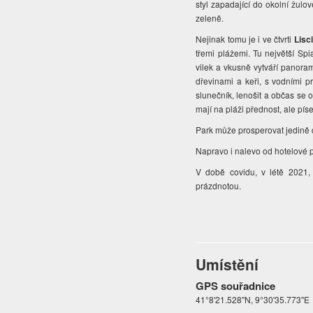
styl zapadající do okolní žulov
zeleně.
Nejinak tomu je i ve čtvrti
Lisc
třemi plážemi. Tu největší Spi
vilek a vkusně vytváří panora
dřevinami a keři, s vodními pr
slunečník, lenošit a občas se o
mají na pláži přednost, ale pís
Park může prosperovat jedině
Napravo i nalevo od hotelové 
V době covidu, v létě 2021, k
prázdnotou.
Umístění
GPS souřadnice
41°8'21.528"N, 9°30'35.773"E