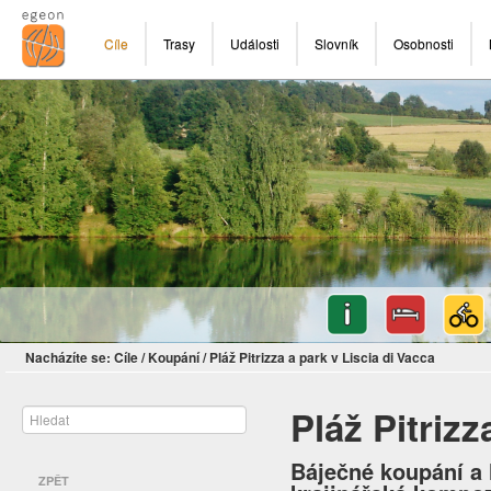
Cíle
Trasy
Události
Slovník
Osobnosti
Nacházíte se:
Cíle
/
Koupání
/
Pláž Pitrizza a park v Liscia di Vacca
Pláž Pitrizz
Báječné koupání a l
ZPĚT