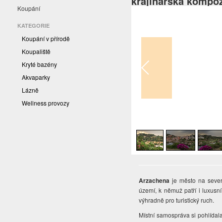
krajinářská kompo
Koupání
KATEGORIE
Koupání v přírodě
Koupaliště
Kryté bazény
Akvaparky
Lázně
Wellness provozy
1
/
9
Arzachena
je město na sever
území, k němuž patří i luxusní
výhradně pro turistický ruch.
Místní samospráva si pohlídal