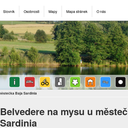
Slovník
Osobnosti
Mapy
Mapa stránek
O nás
ěstečka Baja Sardinia
Belvedere na mysu u městeč
Sardinia