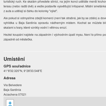
turistický ruch. Ke skalám přivedete silnici, na jejím konci uděláte menší kruh
terasu (nebo radši dvě) a vedle postavíte vysvětlující infopanel. Místní smetánk
z auta a udělají si čárku do kolonky "výlet".
Ale pokud si odmyslíme zdejší komerci (není tak strašná, jak by se zdálo) a dov
vyhlídka u Baja Sardinia opravdu nádherným místem. Kochat se můžete bl
skalami s tvary, které vznikly vodní i větrnou erozí.
Hezké koupání najdete na západním i východním úpatí mysu. Není to přímo pod
západně od městečka.
Umístění
GPS souřadnice
41°8'32.320"N, 9°28'33.548"E
Adresa
Via Belvedere
Baja Sardinia
Arzachena 07021
+