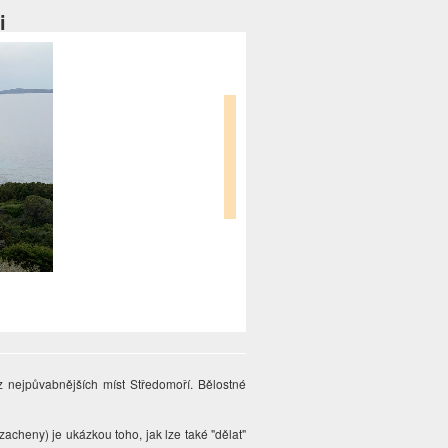
i
 nejpůvabnějších míst Středomoří. Bělostné
rzacheny) je ukázkou toho, jak lze také "dělat"