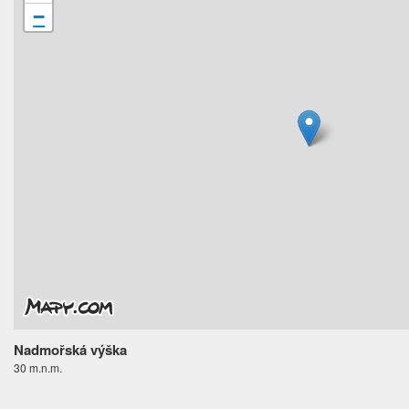
−
Nadmořská výška
30 m.n.m.