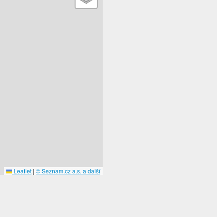
Leaflet
|
© Seznam.cz a.s. a další