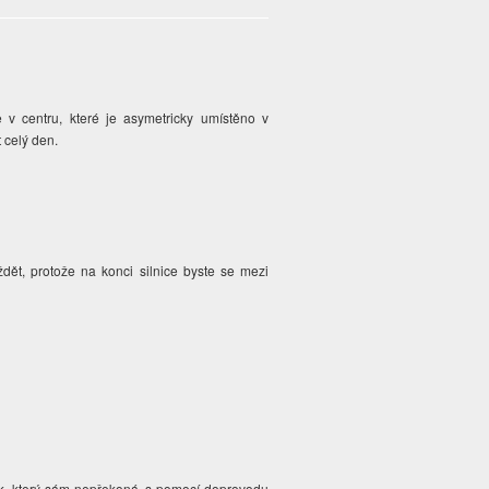
 v centru, které je asymetricky umístěno v
t celý den.
dět, protože na konci silnice byste se mezi
ník, který sám nepřekoná, s pomocí doprovodu