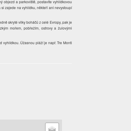
ový objezd a parkoviště, postavíte vyhlídkovou
a si zajede na vyhlídku, někteří ani nevystoupí
edně skryté vilky boháčů z celé Evropy, pak je
ízkým mořem, pobřežím, ostrovy a žulovými
 vyhlídkou. Úžasnou pláží je např. Tre Monti