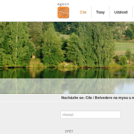
Cíle
Trasy
Události
Nacházíte se:
Cíle
/
Belvedere na mysu u m
ZPĚT