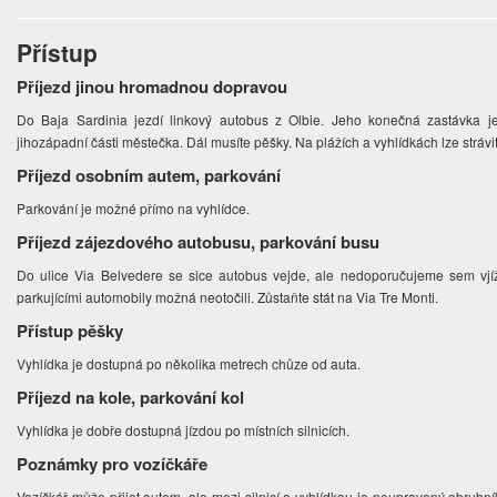
Přístup
Příjezd jinou hromadnou dopravou
Do Baja Sardinia jezdí linkový autobus z Olbie. Jeho konečná zastávka je
jihozápadní části městečka. Dál musíte pěšky. Na plážích a vyhlídkách lze strávi
Příjezd osobním autem, parkování
Parkování je možné přímo na vyhlídce.
Příjezd zájezdového autobusu, parkování busu
Do ulice Via Belvedere se sice autobus vejde, ale nedoporučujeme sem vjíž
parkujícími automobily možná neotočili. Zůstaňte stát na Via Tre Monti.
Přístup pěšky
Vyhlídka je dostupná po několika metrech chůze od auta.
Příjezd na kole, parkování kol
Vyhlídka je dobře dostupná jízdou po místních silnicích.
Poznámky pro vozíčkáře
Vozíčkář může přijet autem, ale mezi silnicí a vyhlídkou je neupravený obrub