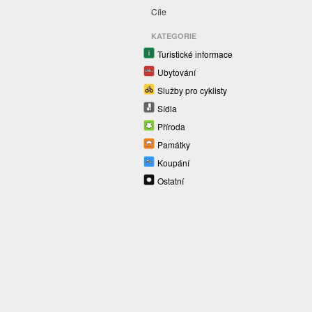
Cíle
KATEGORIE
Turistické informace
Ubytování
Služby pro cyklisty
Sídla
Příroda
Památky
Koupání
Ostatní