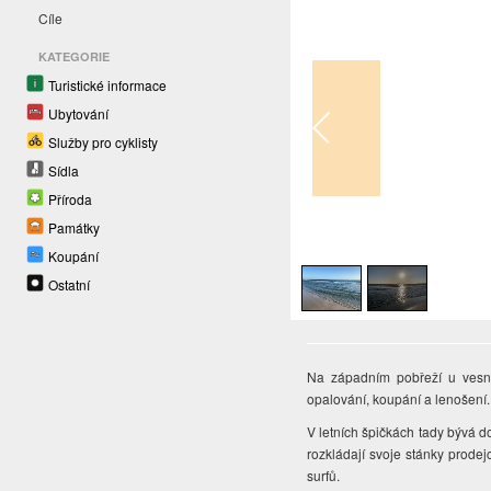
Cíle
KATEGORIE
Turistické informace
Ubytování
Služby pro cyklisty
Sídla
Příroda
Památky
1
/
2
Koupání
Ostatní
Na západním pobřeží u vesn
opalování, koupání a lenošení. 
V letních špičkách tady bývá d
rozkládají svoje stánky prode
surfů.