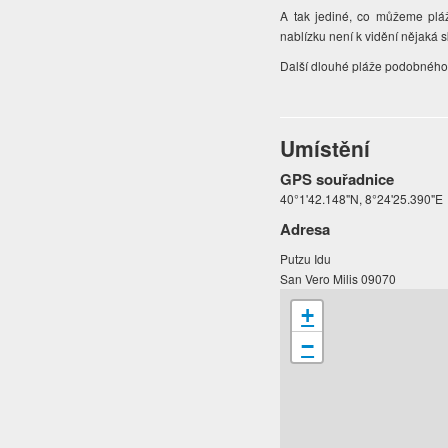
A tak jediné, co můžeme pláž
nablízku není k vidění nějaká s
Další dlouhé pláže podobného 
Umístění
GPS souřadnice
40°1'42.148"N, 8°24'25.390"E
Adresa
Putzu Idu
San Vero Milis 09070
+
−