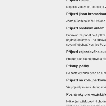
Nejbližší železniční stanice je 
Příjezd jinou hromadno
Jeďte busem na lince Oristano 
Příjezd osobním autem,
Parkovat lze podél celé pláže
nejdříve od severu - na křižov
severní "obchvat" vesnice Putz
Příjezd zájezdového au
Pro bus platí stejná pravidla př
Přístup pěšky
Od zastávky busu nebo od auta 
Příjezd na kole, parková
Viz příjezd pro auta. Jednosmě
Poznámky pro vozíčkář
Některými přístupovými chodn
přístup do vody na pobřeží ale