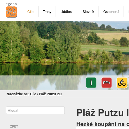
Cíle
Trasy
Události
Slovník
Osobnosti
Nacházíte se:
Cíle
/
Pláž Putzu Idu
Pláž Putzu 
Hezké koupání na d
ZPĚT