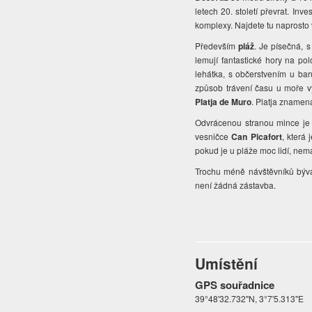
letech 20. století převrat. In
komplexy. Najdete tu naprosto 
Především
pláž
. Je písečná, 
lemují fantastické hory na pol
lehátka, s občerstvením u bar
způsob trávení času u moře v
Platja de Muro
. Platja znamen
Odvrácenou stranou mince je v
vesničce
Can Picafort
, která
pokud je u pláže moc lidí, nem
Trochu méně návštěvníků bývá
není žádná zástavba.
Umístění
GPS souřadnice
39°48'32.732"N, 3°7'5.313"E