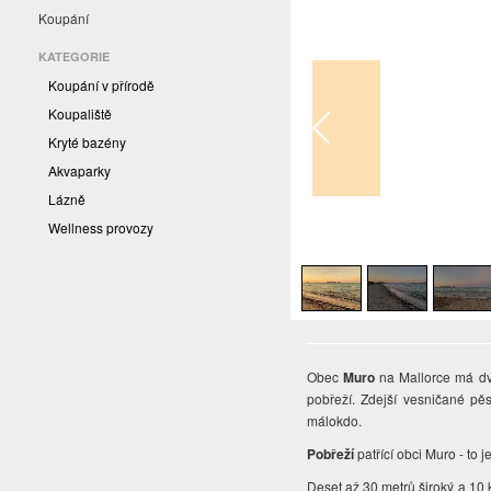
Koupání
KATEGORIE
Koupání v přírodě
Koupaliště
Kryté bazény
Akvaparky
Lázně
Wellness provozy
1
/
5
Obec
Muro
na Mallorce má dvě
pobřeží. Zdejší vesničané pěs
málokdo.
Pobřeží
patřící obci Muro
- to j
Deset až 30 metrů široký a 10