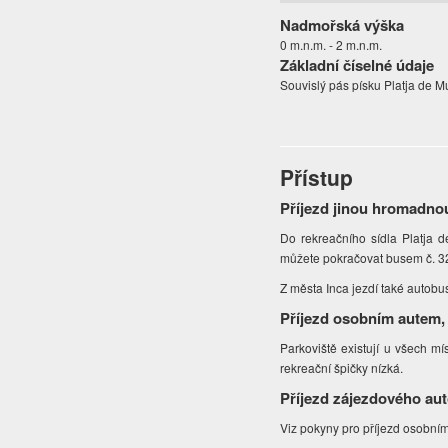
Nadmořská výška
0 m.n.m. - 2 m.n.m.
Základní číselné údaje
Souvislý pás písku Platja de M
Přístup
Příjezd jinou hromadno
Do rekreačního sídla Platja d
můžete pokračovat busem č. 3
Z města Inca jezdí také autobus
Příjezd osobním autem,
Parkoviště existují u všech mí
rekreační špičky nízká.
Příjezd zájezdového au
Viz pokyny pro příjezd osobní