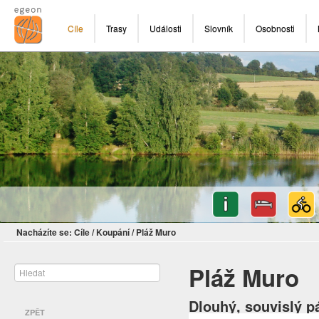
Cíle
Trasy
Události
Slovník
Osobnosti
Nacházíte se:
Cíle
/
Koupání
/
Pláž Muro
Pláž Muro
Dlouhý, souvislý p
ZPĚT