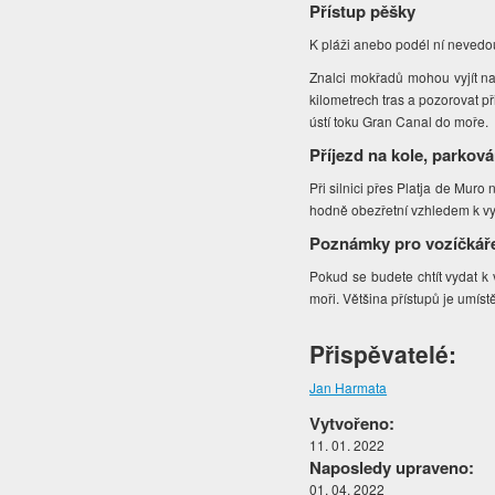
Přístup pěšky
K pláži anebo podél ní nevedou
Znalci mokřadů mohou vyjít n
kilometrech tras a pozorovat př
ústí toku Gran Canal do moře.
Příjezd na kole, parková
Při silnici přes Platja de Mur
hodně obezřetní vzhledem k vy
Poznámky pro vozíčkář
Pokud se budete chtít vydat k
moři. Většina přístupů je umís
Přispěvatelé:
Jan Harmata
Vytvořeno:
11. 01. 2022
Naposledy upraveno:
01. 04. 2022