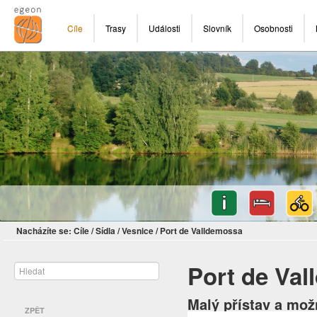
Cíle
Trasy
Události
Slovník
Osobnosti
Nacházíte se:
Cíle
/
Sídla
/
Vesnice
/
Port de Valldemossa
Port de Va
Malý přístav a mo
ZPĚT