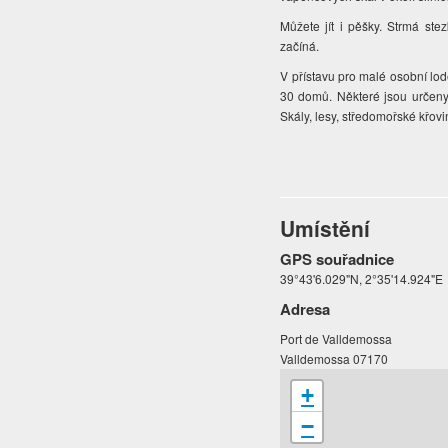
Můžete jít i pěšky. Strmá stez
začíná.
V přístavu pro malé osobní lod
30 domů. Některé jsou určeny k
Skály, lesy, středomořské křov
Umístění
GPS souřadnice
39°43'6.029"N, 2°35'14.924"E
Adresa
Port de Valldemossa
Valldemossa 07170
+
−