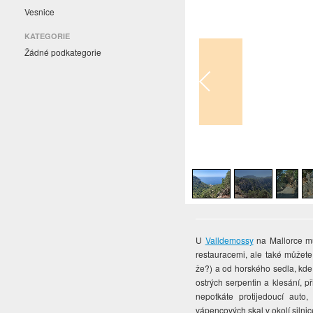
Vesnice
KATEGORIE
Žádné podkategorie
1
/
6
U
Valldemossy
na Mallorce mů
restauracemi, ale také můžete
že?) a od horského sedla, kde 
ostrých serpentin a klesání, 
nepotkáte protijedoucí aut
vápencových skal v okolí silni