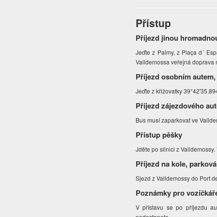
Přístup
Příjezd jinou hromadno
Jeďte z Palmy, z Plaça d´ Es
Valldemossa veřejná doprava
Příjezd osobním autem,
Jeďte z křižovatky 39°42'35.8
Příjezd zájezdového au
Bus musí zaparkovat ve Valldem
Přístup pěšky
Jděte po silnici z Valldemossy. 
Příjezd na kole, parková
Sjezd z Valldemossy do Port d
Poznámky pro vozíčkář
V přístavu se po příjezdu a
nedostanete.