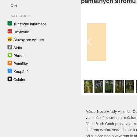
památných stromů 
Cíle
KATEGORIE
Turistické informace
Ubytování
Služby pro cyklisty
Sídla
Příroda
Památky
Koupání
1
/
6
Ostatní
Město Nové Hrady v jižních Če
velmi těsně souviseli s měste
část jižních Čech proslavila m
směrem vzhůru vede silnice k m
při silničce nad pivovarem je p