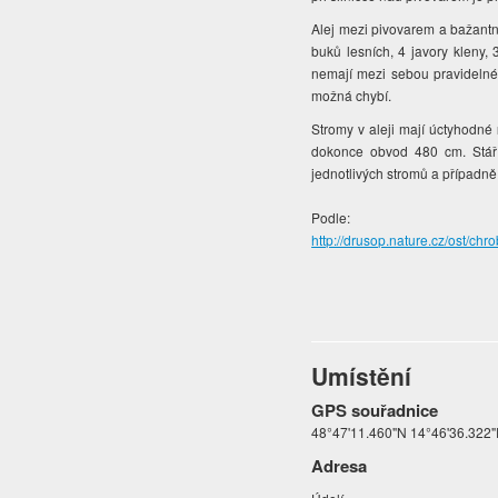
Alej mezi pivovarem a bažant
buků lesních, 4 javory kleny, 3
nemají mezi sebou pravidelné 
možná chybí.
Stromy v aleji mají úctyhodné
dokonce obvod 480 cm. Stáří 
jednotlivých stromů a případně
Podle:
http://drusop.nature.cz/ost
Umístění
GPS souřadnice
48°47'11.460"N 14°46'36.322
Adresa