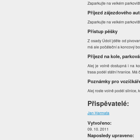
Zaparkujte na velkém parkovišt
Příjezd zájezdového au
Zaparkujte na velkém parkovišt
Přístup pěšky
Z osady Údolí jděte od pivova
má ale počáteční a koncový b
Příjezd na kole, parková
Alej je volně dostupná i na k
trasa podél státní hranice. Má č
Poznámky pro vozíčkář
Alej roste volně podél silnice,
Přispěvatelé:
Jan Harmata
Vytvořeno:
09. 10. 2011
Naposledy upraveno: