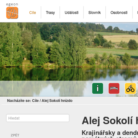
Cíle
Trasy
Události
Slovník
Osobnosti
Nacházíte se:
Cíle
/
Alej Sokolí hnízdo
Alej Sokolí
Krajinářsky a den
ZPĚT