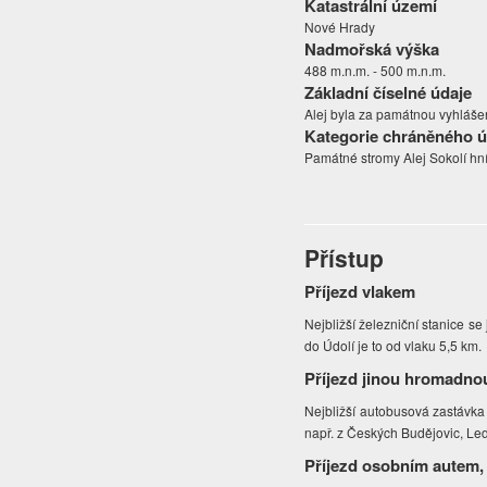
Katastrální území
Nové Hrady
Nadmořská výška
488 m.n.m. - 500 m.n.m.
Základní číselné údaje
Alej byla za památnou vyhlášen
Kategorie chráněného 
Památné stromy Alej Sokolí hní
Přístup
Příjezd vlakem
Nejbližší železniční stanice s
do Údolí je to od vlaku 5,5 km.
Příjezd jinou hromadno
Nejbližší autobusová zastávk
např. z Českých Budějovic, Led
Příjezd osobním autem,