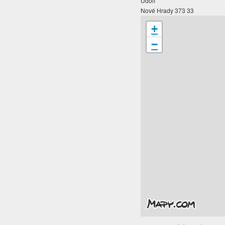
Údolí
Nové Hrady 373 33
+
−