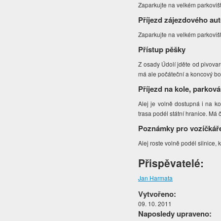
Zaparkujte na velkém parkovišt
Příjezd zájezdového au
Zaparkujte na velkém parkovišt
Přístup pěšky
Z osady Údolí jděte od pivova
má ale počáteční a koncový b
Příjezd na kole, parková
Alej je volně dostupná i na k
trasa podél státní hranice. Má č
Poznámky pro vozíčkář
Alej roste volně podél silnice,
Přispěvatelé:
Jan Harmata
Vytvořeno:
09. 10. 2011
Naposledy upraveno: