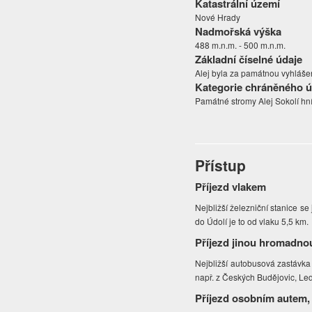
Katastrální území
Nové Hrady
Nadmořská výška
488 m.n.m. - 500 m.n.m.
Základní číselné údaje
Alej byla za památnou vyhlášen
Kategorie chráněného 
Památné stromy Alej Sokolí hní
Přístup
Příjezd vlakem
Nejbližší železniční stanice s
do Údolí je to od vlaku 5,5 km.
Příjezd jinou hromadno
Nejbližší autobusová zastávk
např. z Českých Budějovic, Led
Příjezd osobním autem,