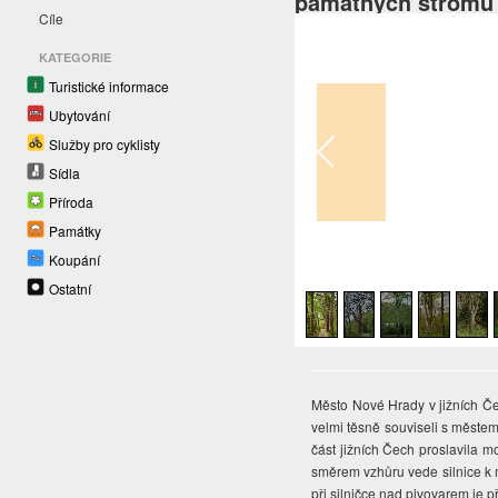
památných stromů 
Cíle
KATEGORIE
Turistické informace
Ubytování
Služby pro cyklisty
Sídla
Příroda
Památky
Koupání
1
/
6
Ostatní
Město Nové Hrady v jižních Če
velmi těsně souviseli s měste
část jižních Čech proslavila m
směrem vzhůru vede silnice k m
při silničce nad pivovarem je p