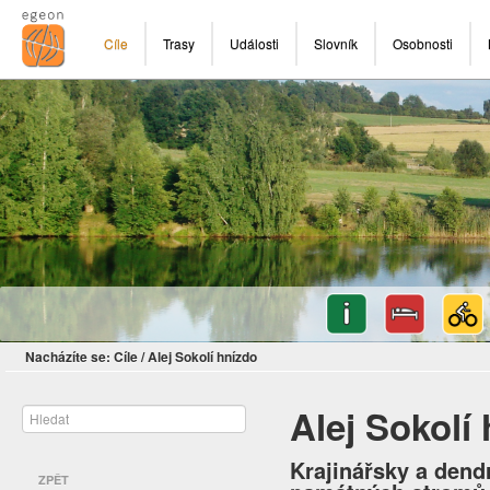
Cíle
Trasy
Události
Slovník
Osobnosti
Nacházíte se:
Cíle
/
Alej Sokolí hnízdo
Alej Sokolí
Krajinářsky a den
ZPĚT