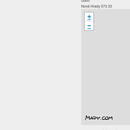
Údolí
Nové Hrady 373 33
+
−