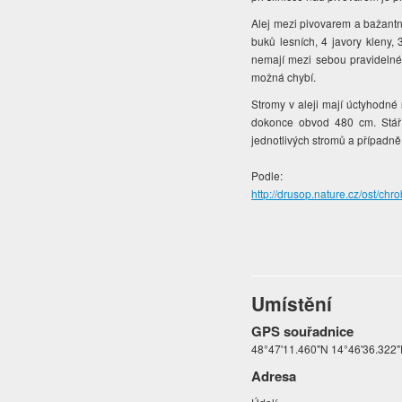
Alej mezi pivovarem a bažant
buků lesních, 4 javory kleny, 3
nemají mezi sebou pravidelné 
možná chybí.
Stromy v aleji mají úctyhodné
dokonce obvod 480 cm. Stáří 
jednotlivých stromů a případně
Podle:
http://drusop.nature.cz/ost
Umístění
GPS souřadnice
48°47'11.460"N 14°46'36.322
Adresa