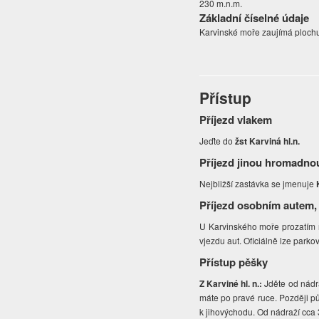
230 m.n.m.
Základní číselné údaje
Karvinské moře zaujímá plochu
Přístup
Příjezd vlakem
Jeďte do
žst Karviná hl.n.
Příjezd jinou hromadno
Nejbližší zastávka se jmenuje
Příjezd osobním autem,
U Karvinského moře prozatím n
vjezdu aut. Oficiálně lze park
Přístup pěšky
Z Karviné hl. n.:
Jděte od nádr
máte po pravé ruce. Později pů
k jihovýchodu. Od nádraží cca