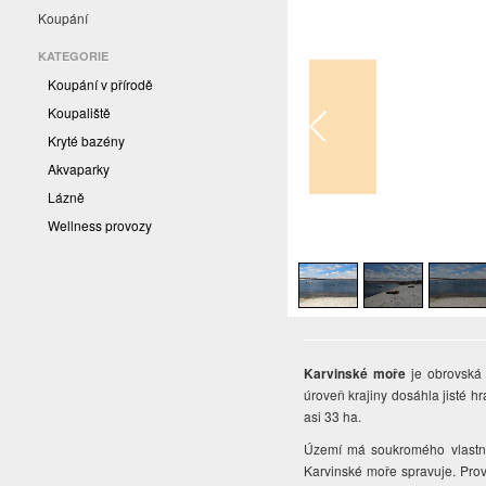
Koupání
KATEGORIE
Koupání v přírodě
Koupaliště
Kryté bazény
Akvaparky
Lázně
Wellness provozy
1
/
6
Karvinské moře
je obrovská 
úroveň krajiny dosáhla jisté 
asi 33 ha.
Území má soukromého vlastní
Karvinské moře spravuje. Prová