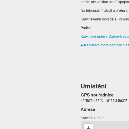
pláže, ale většina úkolů spoje
Na informační tabuli u břehu si
Karvinskému moři dělají origin
Podle:
Karvinské moře v Darkově se mě
▶ Karvinské moře doplnily pláž
Umístění
GPS souřadnice
49°50'3.433"N, 18°33'3.563"E
Adresa
Karviná 735 03
+