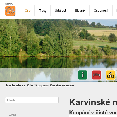
Cíle
Trasy
Události
Slovník
Osobnosti
Nacházíte se:
Cíle
/
Koupání
/
Karvinské moře
Karvinské 
Koupání v čisté vo
ZPĚT