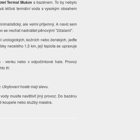
otel Termal Mušov
s bazénem. To by nebylo
ívá léčivá termální voda s vysokým obsahem
nimalistický, ale velmi příjemný. A navíc sem
nebo se nechat nadnášet pěnovými "žížalami".
í urologických, kožních nebo ženských, jeďte
bky necelého 1,5 km, její teplota se upravuje
ch - venku nebo v odpočinkové hale. Provoz
to tří.
. Ubytovaní hosté mají slevu.
vody musíte navštívit jiný provoz. Do bazénu
ové koupele nebo služby maséra.