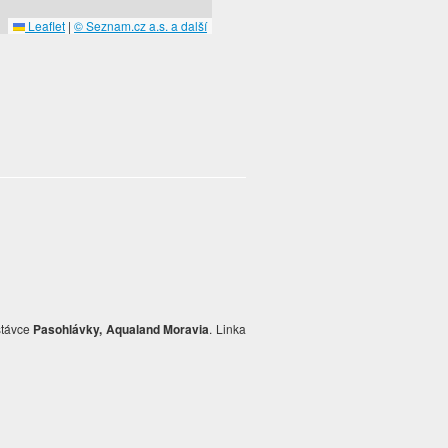
Leaflet
|
© Seznam.cz a.s. a další
stávce
Pasohlávky, Aqualand Moravia
. Linka