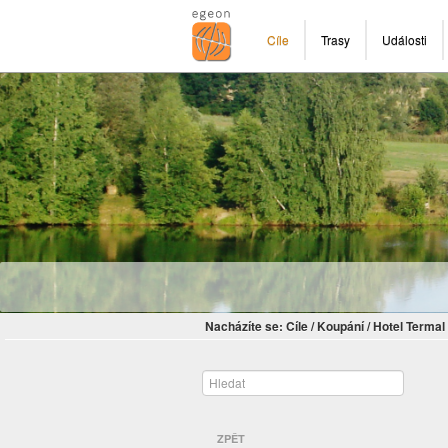
Cíle
Trasy
Události
Nacházíte se:
Cíle
/
Koupání
/
Hotel Terma
ZPĚT