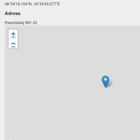
48°54'16.154"N, 16°34'43.577"E
Adresa
Pasohlávky 691 22
+
−