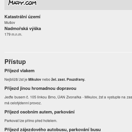
Katastrální území
Mušov
Nadmořská výška
179 m.n.m.
Přístup
Příjezd vlakem
Nejbližší žst je
Mikulov
nebo
žel. zast. Pouzdřany.
Příjezd jinou hromadnou dopravou
Jeďte busem č. 105 linkou Brno, ÚAN Zvonařka - Mikulov, žst a vystupte na za
má celotýdenní provoz.
Příjezd osobním autem, parkování
Parkovat lze přímo před hotelem.
Příjezd zájezdového autobusu, parkování busu