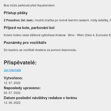
Bus může parkovat před Aqualandem.
Přístup pěšky
Z Pouzdřan, žel. zast.:
modrá značka po rovině lesními cestami, místy asfaltky,
Příjezd na kole, parkování kol
Kolem hotelu vede dálková cyklotrasa Krakow - Brno - Wien (číslo 4, Eurovelo 9
Poznámky pro vozíčkáře
Do bazénu se vozíčkář dostane za pomoci doprovodu.
Přispěvatelé:
Jan Harmata
Vytvořeno:
12. 07. 2022
Naposledy upraveno:
20. 07. 2022
Datum poslední návštěvy redakce v terénu
13. 06. 2022