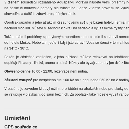
V těsném sousedství rozsáhlého Aquaparku Moravia najdete velmi příjemný
h
na české či moravské poměry nic zvláštního. Jenže v tomto provozu se využ
sirovodíku a dalších zdraví prospěšných látek.
Oproti akvaparku a jeho atrakcím či saunovému světu je
bazén
hotelu Termal mi
nechodí moc lidí. Můžete si sednout k okraji na sedátko a využít mírné trysky 
Takže: máte-li problémy s pohybovým aparátem nebo chcete-li se zbavit nemoc
do hotelu Mušov. Nebo tam jeďte, i když jste zdraví. Voda se čerpá vrtem z hlou
na 34°C - 36°C.
Bazén je částečně zastřešen, v jeho blízkosti můžete relaxovat na lehátká
doplňují tři sauny - finská, aroma a solná. Někdy ale bývají zapnuty jen dvě z těch
Otevřeno denně
10:00 - 22:00, rezervace není nutná.
Základní vstupné
pro dospělého činí 160 Kč na 1 hod. nebo 250 Kč na 2 hodiny
V bazénu je zaveden klidový režim, pro řádění na atrakcích nebo pro skoky do 
se vstupuje v plavkách, do saun bez nich. Za poplatek také můžete využít van
Umístění
GPS souřadnice