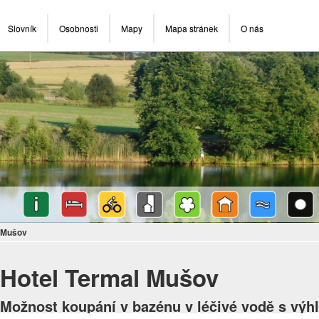
Slovník
Osobnosti
Mapy
Mapa stránek
O nás
l Mušov
Hotel Termal Mušov
Možnost koupání v bazénu v léčivé vodě s výh