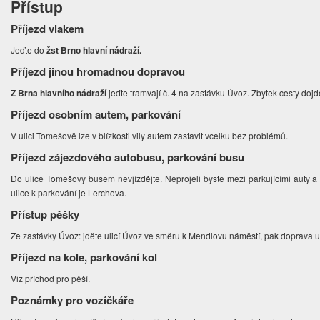
Přístup
Příjezd vlakem
Jeďte do
žst Brno hlavní nádraží.
Příjezd jinou hromadnou dopravou
Z Brna hlavního nádraží
jeďte tramvají č. 4 na zastávku Úvoz. Zbytek cesty doj
Příjezd osobním autem, parkování
V ulici Tomešově lze v blízkosti vily autem zastavit vcelku bez problémů.
Příjezd zájezdového autobusu, parkování busu
Do ulice Tomešovy busem nevjíždějte. Neprojeli byste mezi parkujícími auty a 
ulice k parkování je Lerchova.
Přístup pěšky
Ze zastávky Úvoz: jděte ulicí Úvoz ve směru k Mendlovu náměstí, pak doprava ul
Příjezd na kole, parkování kol
Viz příchod pro pěší.
Poznámky pro vozíčkáře