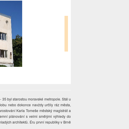
- 35 byl starostou moravské metropole. Stál u
 dobu nebo dokonce navždy určily ráz města,
tarostování Karla Tomeše městský magistrát a
zemní plánování s velmi smělými výhledy do
dých architektů. Éru první republiky v Brně