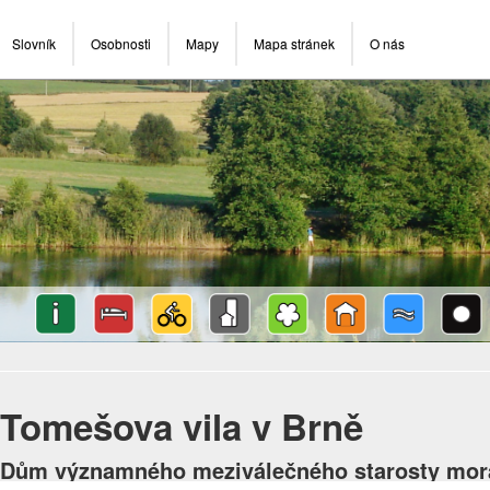
Slovník
Osobnosti
Mapy
Mapa stránek
O nás
Tomešova vila v Brně
Dům významného meziválečného starosty mor