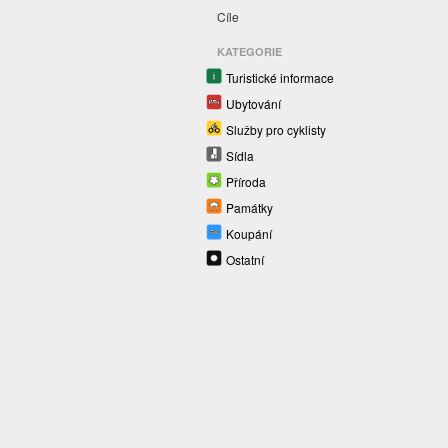
Cíle
KATEGORIE
Turistické informace
Ubytování
Služby pro cyklisty
Sídla
Příroda
Památky
Koupání
Ostatní