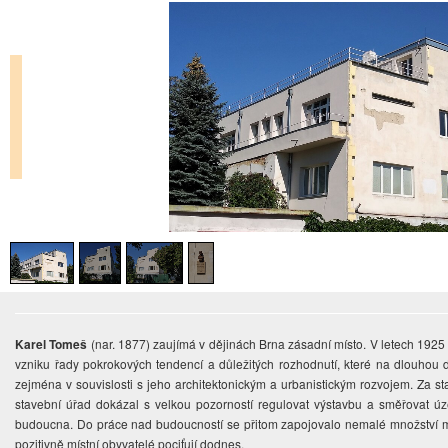
Karel Tomeš
(nar. 1877) zaujímá v dějinách Brna zásadní místo. V letech 1925 
vzniku řady pokrokových tendencí a důležitých rozhodnutí, které na dlouhou
zejména v souvislosti s jeho architektonickým a urbanistickým rozvojem. Za s
stavební úřad dokázal s velkou pozorností regulovat výstavbu a směřovat ú
budoucna. Do práce nad budoucností se přitom zapojovalo nemalé množství mla
pozitivně místní obyvatelé pociťují dodnes.