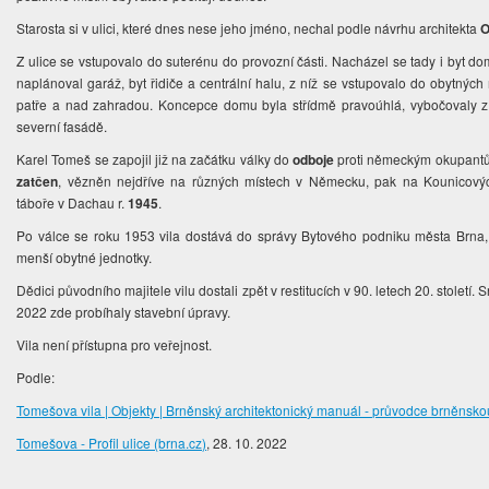
Starosta si v ulici, které dnes nese jeho jméno, nechal podle návrhu architekta
O
Z ulice se vstupovalo do suterénu do provozní části. Nacházel se tady i byt dom
naplánoval garáž, byt řidiče a centrální halu, z níž se vstupovalo do obytných 
patře a nad zahradou. Koncepce domu byla střídmě pravoúhlá, vybočovaly z 
severní fasádě.
Karel Tomeš se zapojil již na začátku války do
odboje
proti německým okupantů
zatčen
, vězněn nejdříve na různých místech v Německu, pak na Kounicovýc
táboře v Dachau r.
1945
.
Po válce se roku 1953 vila dostává do správy Bytového podniku města Brna, k
menší obytné jednotky.
Dědici původního majitele vilu dostali zpět v restitucích v 90. letech 20. století
2022 zde probíhaly stavební úpravy.
Vila není přístupna pro veřejnost.
Podle:
Tomešova vila | Objekty | Brněnský architektonický manuál - průvodce brněnskou
Tomešova - Profil ulice (brna.cz)
, 28. 10. 2022