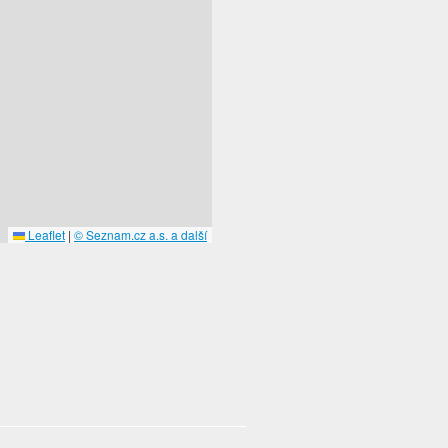
Leaflet
|
© Seznam.cz a.s. a další