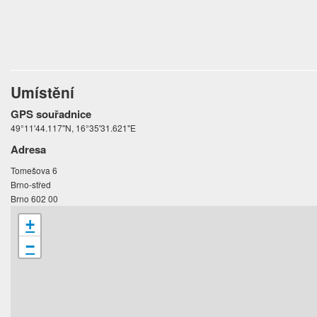
Umístění
GPS souřadnice
49°11'44.117"N, 16°35'31.621"E
Adresa
Tomešova 6
Brno-střed
Brno 602 00
+
−