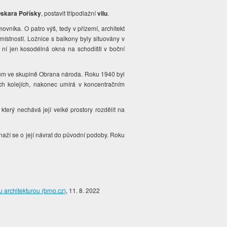
skara Pořísky
, postavit třípodlažní
vilu
.
ovníka. O patro výš, tedy v přízemí, architekt
místností. Ložnice s balkony byly situovány v
ní jen kosodélná okna na schodišti v boční
m ve skupině Obrana národa. Roku 1940 byl
h kolejích, nakonec umírá v koncentračním
terý nechává její velké prostory rozdělit na
. Snaží se o její návrat do původní podoby. Roku
 architekturou (brno.cz)
, 11. 8. 2022