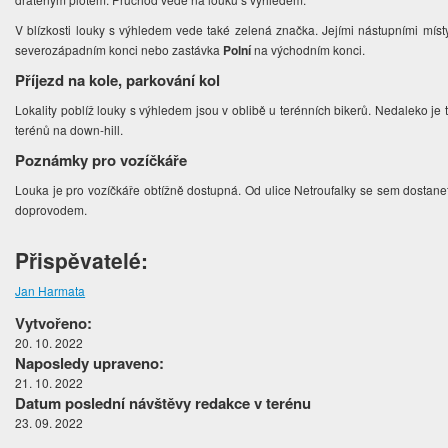
V blízkosti louky s výhledem vede také zelená značka. Jejími nástupními mí
severozápadním konci nebo zastávka
Polní
na východním konci.
Příjezd na kole, parkování kol
Lokality poblíž louky s výhledem jsou v oblibě u terénních bikerů. Nedaleko je
terénů na down-hill.
Poznámky pro vozíčkáře
Louka je pro vozíčkáře obtížně dostupná. Od ulice Netroufalky se sem dostan
doprovodem.
Přispěvatelé:
Jan Harmata
Vytvořeno:
20. 10. 2022
Naposledy upraveno:
21. 10. 2022
Datum poslední návštěvy redakce v terénu
23. 09. 2022