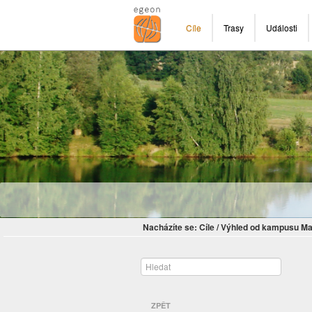
Cíle
Trasy
Události
Nacházíte se:
Cíle
/
Výhled od kampusu Mas
ZPĚT