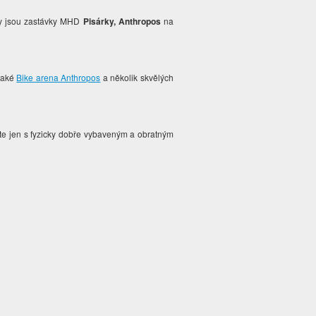
sty jsou zastávky MHD
Pisárky, Anthropos
na
 také
Bike arena Anthropos
a několik skvělých
ete jen s fyzicky dobře vybaveným a obratným