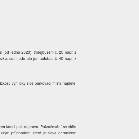
í (od ledna 2023), trolejbusem č. 25 např. z
tská
, sem jede ale jen autobus č. 40 např. z
kosti vyhlídky sice parkovací místa najdete,
ivém konci pak doprava. Pokračování se stále
 úzkým průchodem, který je zleva ohraničem