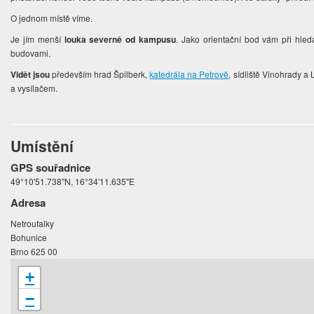
O jednom místě víme.
Je jím menší
louka severně od kampusu
. Jako orientační bod vám při hled
budovami.
Vidět jsou
především hrad Špilberk,
katedrála na Petrově
, sídliště Vinohrady a
a vysílačem.
Umístění
GPS souřadnice
49°10'51.738"N, 16°34'11.635"E
Adresa
Netroufalky
Bohunice
Brno 625 00
+
−