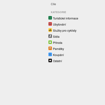
Cíle
KATEGORIE
Turistické informace
Ubytování
Služby pro cyklisty
Sídla
Příroda
Památky
Koupání
Ostatní