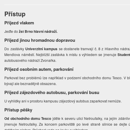
Přístup
Příjezd vlakem
Jeďte do
žst Brno hlavní nádraží.
Příjezd jinou hromadnou dopravou
Do zastávky
Univerzitní kampus
se dostanete tramvají č. 8 z Hlavního nádraž
Mendlova náměstí. Nejbližší zastávka k místu s výhledem se jmenuje
Studen
autobusového nádraží Zvonařka.
Příjezd osobním autem, parkování
Parkovat bez problémů lze například v podzemí obchodního domu Tesco. V blíz
bývají ale beznadějně obsazena.
Příjezd zájezdového autobusu, parkování busu
U vyhlídky ani v prostoru kampusu zájezdový autobus zaparkovat nemůže.
Přístup pěšky
Od obchodního domu Tesco
jděte k severu ulicí Netroufalky, na jejím zdánl
jmenuje Netroufalky. Za koncem parkoviště po levé straně silnice se dejte
drátěným plotem. Průchod vede na louku s výhledem.