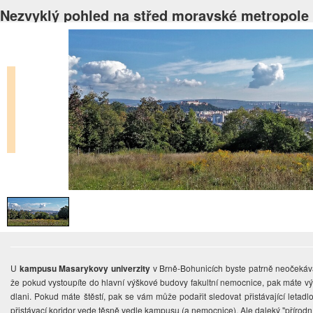
Nezvyklý pohled na střed moravské metropole
U
kampusu Masarykovy univerzity
v Brně-Bohunicích byste patrně neočekáva
že pokud vystoupíte do hlavní výškové budovy fakultní nemocnice, pak máte v
dlani. Pokud máte štěstí, pak se vám může podařit sledovat přistávající letadlo
přistávací koridor vede těsně vedle kampusu (a nemocnice). Ale daleký "přírod