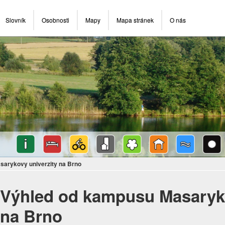
Slovník
Osobnosti
Mapy
Mapa stránek
O nás
arykovy univerzity na Brno
Výhled od kampusu Masaryko
na Brno