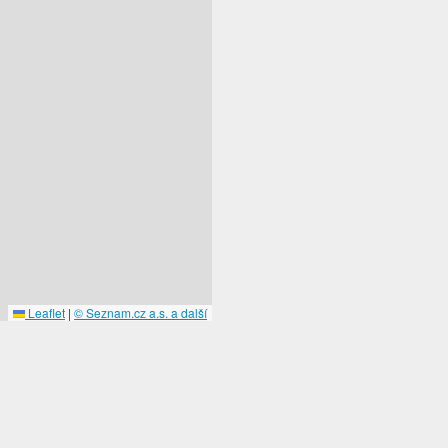
Leaflet
|
© Seznam.cz a.s. a další