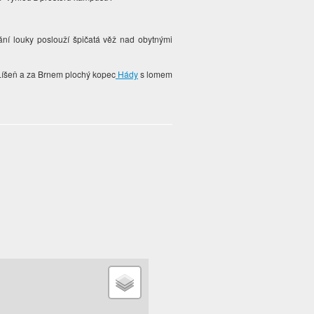
ání louky poslouží špičatá věž nad obytnými
 Líšeň a za Brnem plochý kopec
Hády
s lomem