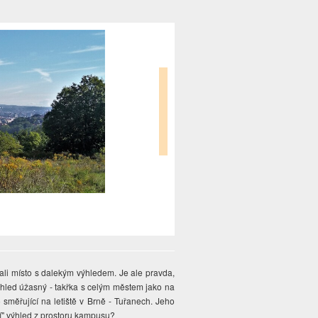
li místo s dalekým výhledem. Je ale pravda,
ýhled úžasný - takřka s celým městem jako na
 směřující na letiště v Brně - Tuřanech. Jeho
ní" výhled z prostoru kampusu?