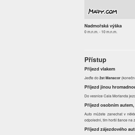
Nadmořská výška
0 m.n.m. - 10 m.n.m.
Přístup
Příjezd vlakem
Jeďte do
žst Manacor
(konečná
Příjezd jinou hromadno
Do vesnice Cala Morlanda jezdí
Příjezd osobním autem,
Auto můžete zanechat v někter
odpoledni, tím horší šance na
Příjezd zájezdového au