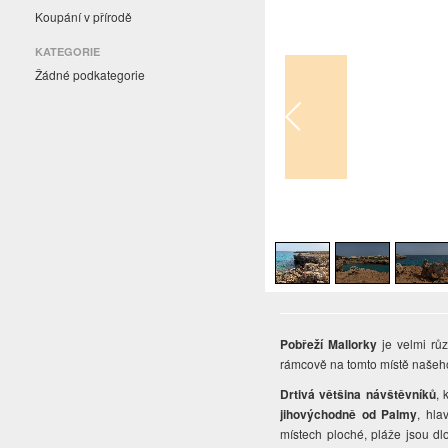
Koupání v přírodě
KATEGORIE
Žádné podkategorie
1
/
4
Pobřeží Mallorky
je velmi rů
rámcově na tomto místě našeho
Drtivá většina návštěvníků
, 
jihovýchodně od Palmy
, hla
místech ploché, pláže jsou d