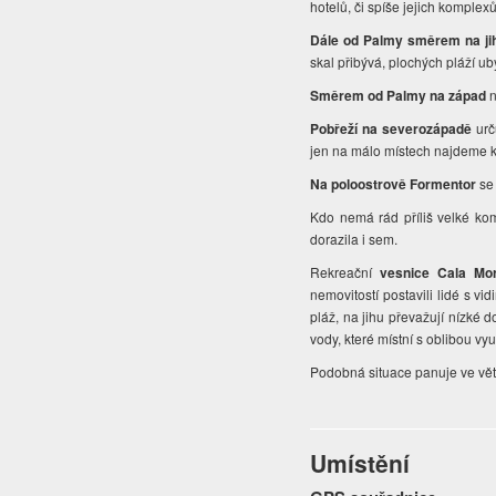
hotelů, či spíše jejich komple
Dále od Palmy směrem na j
skal přibývá, plochých pláží ub
Směrem od Palmy na západ
n
Pobřeží na severozápadě
urč
jen na málo místech najdeme 
Na poloostrově Formentor
se 
Kdo nemá rád příliš velké kom
dorazila i sem.
Rekreační
vesnice Cala Mo
nemovitostí postavili lidé s v
pláž, na jihu převažují nízké
vody, které místní s oblibou vy
Podobná situace panuje ve vět
Umístění