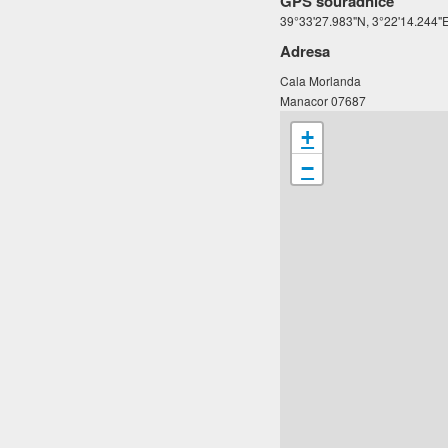
GPS souřadnice
39°33'27.983"N, 3°22'14.244"
Adresa
Cala Morlanda
Manacor 07687
+
−