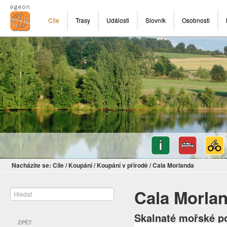
Cíle
Trasy
Události
Slovník
Osobnosti
Nacházíte se:
Cíle
/
Koupání
/
Koupání v přírodě
/
Cala Morlanda
Cala Morla
Skalnaté mořské p
ZPĚT