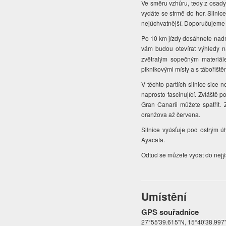
Ve směru vzhůru, tedy z osady 
vydáte se strmě do hor. Silnic
nejúchvatnější. Doporučujeme d
Po 10 km jízdy dosáhnete nadm
vám budou otevírat výhledy n
zvětralým sopečným materiále
piknikovými místy a s tábořišt
V těchto partiích silnice sice
naprosto fascinující. Zvláště
Gran Canarii můžete spatřit. 
oranžova až červena.
Silnice vyúsťuje pod ostrým ú
Ayacata.
Odtud se můžete vydat do nejý
Umístění
GPS souřadnice
27°55'39.615"N, 15°40'38.99