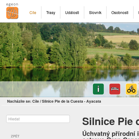
Cíle
Trasy
Události
Slovník
Osobnosti
Nacházíte se:
Cíle
/
Silnice Pie de la Cuesta - Ayacata
Silnice Pie 
Úchvatný přírodní 
ZPĚT