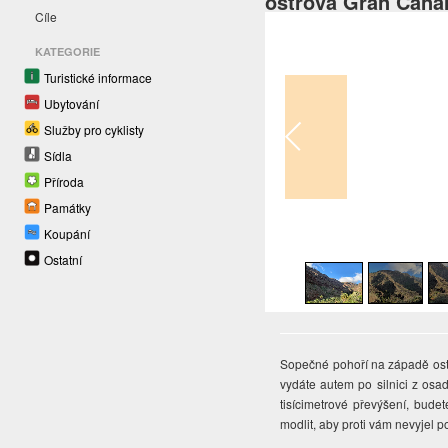
ostrova Gran Cana
Cíle
KATEGORIE
Turistické informace
Ubytování
Služby pro cyklisty
Sídla
Příroda
Památky
Koupání
1
/
15
Ostatní
Sopečné pohoří na západě ostr
vydáte autem po silnici z os
tisícimetrové převýšení, bud
modlit, aby proti vám nevyjel 