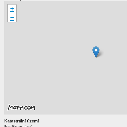
+
−
Katastrální území
Františkovy Lázně