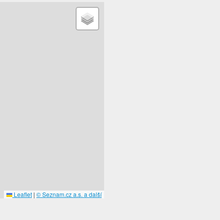
Leaflet
|
© Seznam.cz a.s. a další