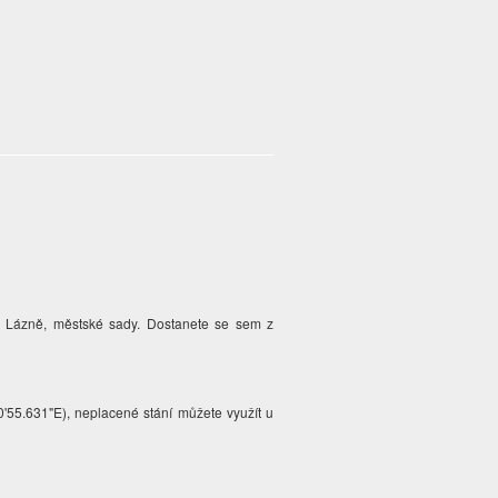
vy Lázně, městské sady. Dostanete se sem z
20'55.631"E), neplacené stání můžete využít u