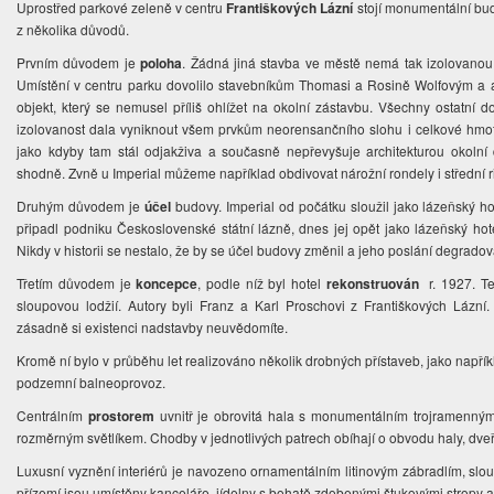
Uprostřed parkové zeleně v centru
Františkových Lázní
stojí monumentální b
z několika důvodů.
Prvním důvodem je
poloha
. Žádná jiná stavba ve městě nemá tak izolovanou 
Umístění v centru parku dovolilo stavebníkům Thomasi a Rosině Wolfovým a 
objekt, který se nemusel příliš ohlížet na okolní zástavbu. Všechny ostatní
izolovanost dala vyniknout všem prvkům neorensančního slohu i celkové hmotě
jako kdyby tam stál odjakživa a současně nepřevyšuje architekturou okolní 
shodně. Zvně u Imperial můžeme například obdivovat nárožní rondely i střední ri
Druhým důvodem je
účel
budovy. Imperial od počátku sloužil jako lázeňský ho
připadl podniku Československé státní lázně, dnes jej opět jako lázeňský hote
Nikdy v historii se nestalo, že by se účel budovy změnil a jeho poslání degrado
Třetím důvodem je
koncepce
, podle níž byl hotel
rekonstruován
r. 1927. Te
sloupovou lodžií. Autory byli Franz a Karl Proschovi z Františkových Lázní.
zásadně si existenci nadstavby neuvědomíte.
Kromě ní bylo v průběhu let realizováno několik drobných přístaveb, jako napříkl
podzemní balneoprovoz.
Centrálním
prostorem
uvnitř je obrovitá hala s monumentálním trojramenným 
rozměrným světlíkem. Chodby v jednotlivých patrech obíhají o obvodu haly, dv
Luxusní vyznění interiérů je navozeno ornamentálním litinovým zábradlím, sl
přízemí jsou umístěny kanceláře, jídelny s bohatě zdobenými štukovými stropy a 