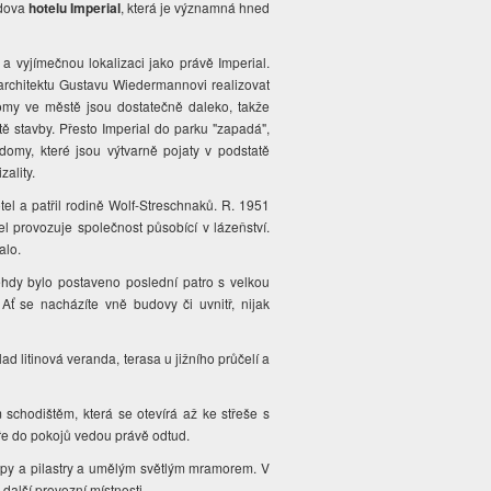
udova
hotelu Imperial
, která je významná hned
a vyjímečnou lokalizaci jako právě Imperial.
architektu Gustavu Wiedermannovi realizovat
 domy ve městě jsou dostatečně daleko, takže
 stavby. Přesto Imperial do parku "zapadá",
domy, které jsou výtvarně pojaty v podstatě
zality.
tel a patřil rodině Wolf-Streschnaků. R. 1951
l provozuje společnost působící v lázeňství.
valo.
hdy bylo postaveno poslední patro s velkou
 Ať se nacházíte vně budovy či uvnitř, nijak
ad litinová veranda, terasa u jižního průčelí a
schodištěm, která se otevírá až ke střeše s
eře do pokojů vedou právě odtud.
oupy a pilastry a umělým světlým mramorem. V
další provozní místnosti.