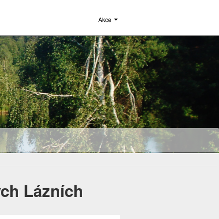
Akce
ých Lázních