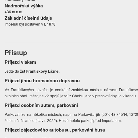
Nadmořská výška
436 m.n.m.
Základní číselné údaje
Imperial byl postaven v l. 1878
Přístup
Příjezd vlakem
Jeďte do
žst Františkovy Lázně.
Příjezd jinou hromadnou dopravou
Ve Františkových Lázních je centrální zastávkou místo s názvem Františko
okolních obcí i měst, nejvíc spojů jezdí z Chebu, a to v pracovní dny i o víkendu.
Příjezd osobním autem, parkování
Parkovat lze na několika místech, např. na Parkovišti jih (50°6'48.745"N, 12°
železniční stanice (stav r. 2022). Hosté hotelu parkují před Imperialem.
Příjezd zájezdového autobusu, parkování busu