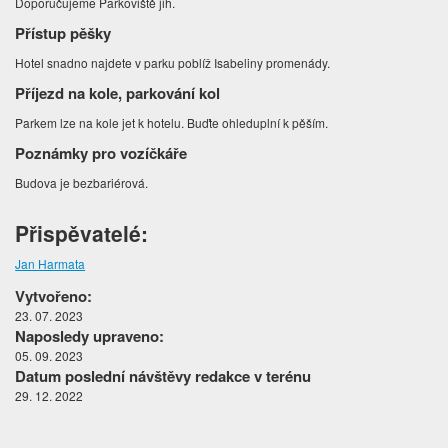
Doporučujeme Parkoviště jih.
Přístup pěšky
Hotel snadno najdete v parku poblíž Isabeliny promenády.
Příjezd na kole, parkování kol
Parkem lze na kole jet k hotelu. Buďte ohleduplní k pěším.
Poznámky pro vozíčkáře
Budova je bezbariérová.
Přispěvatelé:
Jan Harmata
Vytvořeno:
23. 07. 2023
Naposledy upraveno:
05. 09. 2023
Datum poslední návštěvy redakce v terénu
29. 12. 2022