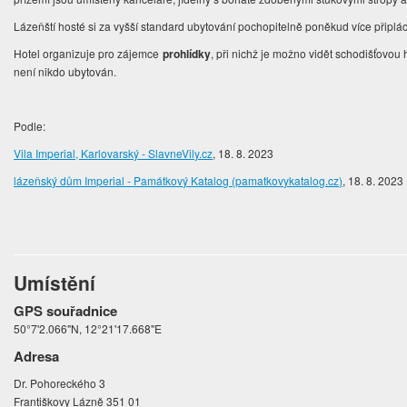
Lázeňští hosté si za vyšší standard ubytování pochopitelně poněkud více připlác
Hotel organizuje pro zájemce
prohlídky
, při nichž je možno vidět schodišťovou
není nikdo ubytován.
Podle:
Vila Imperial, Karlovarský - SlavneVily.cz
, 18. 8. 2023
lázeňský dům Imperial - Památkový Katalog (pamatkovykatalog.cz)
, 18. 8. 2023
Umístění
GPS souřadnice
50°7'2.066"N, 12°21'17.668"E
Adresa
Dr. Pohoreckého 3
Františkovy Lázně 351 01