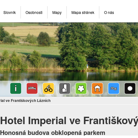
Slovník
Osobnosti
Mapy
Mapa stránek
O nás
rial ve Františkových Lázních
Hotel Imperial ve Františkov
Honosná budova obklopená parkem