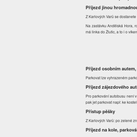
Příjezd jinou hromadno
Z Karlových Varů se dostanete
Na zastávku Andělská Hora, rozc
má linka do Žlutic, a to i o vík
Příjezd osobním autem,
Parkovat lze vyhrazeném park
Příjezd zájezdového au
Pro parkování autobusu není v
pak jet parkovat např. ke koste
Přístup pěšky
Z Karlových Varů: po zelené z
Příjezd na kole, parková