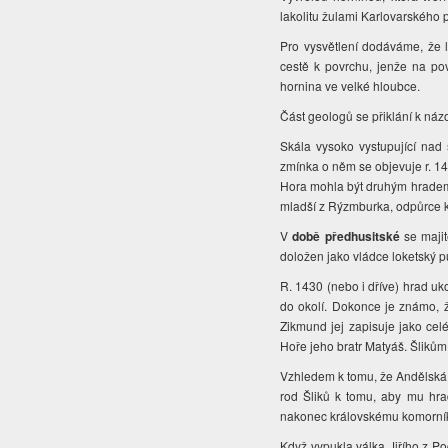
lakolitu žulami Karlovarského p
Pro vysvětlení dodáváme, že l
cestě k povrchu, jenže na pov
hornina ve velké hloubce.
Část geologů se přiklání k ná
Skála vysoko vystupující nad 
zmínka o něm se objevuje r. 14
Hora mohla být druhým hradem
mladší z Rýzmburka, odpůrce k
V
době předhusitské
se majit
doložen jako vládce loketský p
R. 1430 (nebo i dříve) hrad uko
do okolí. Dokonce je známo, 
Zikmund jej zapisuje jako ce
Hoře jeho bratr Matyáš. Šlikům
Vzhledem k tomu, že Andělská H
rod Šliků k tomu, aby mu hra
nakonec královskému komorní
Když vypukla válka Jiřího z P