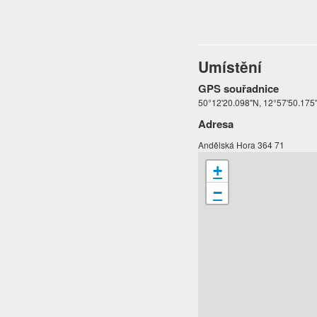
Umístění
GPS souřadnice
50°12'20.098"N, 12°57'50.175
Adresa
Andělská Hora 364 71
+
−