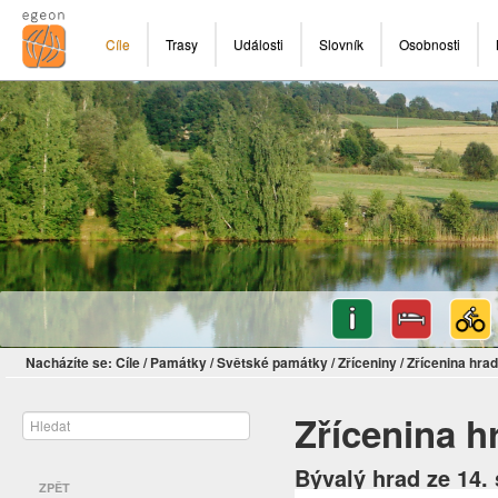
Cíle
Trasy
Události
Slovník
Osobnosti
Nacházíte se:
Cíle
/
Památky
/
Světské památky
/
Zříceniny
/
Zřícenina hra
Zřícenina 
Bývalý hrad ze 14.
ZPĚT