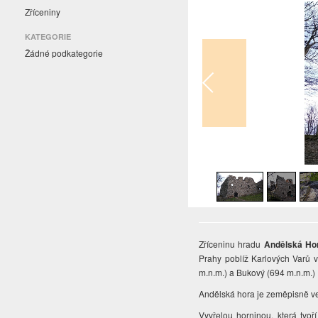
Zříceniny
KATEGORIE
Žádné podkategorie
1
/
15
Zříceninu hradu
Andělská Ho
Prahy poblíž Karlových Varů v
m.n.m.) a Bukový (694 m.n.m.)
Andělská hora je zeměpisně ve
Vyvřelou horninou, která tvoří