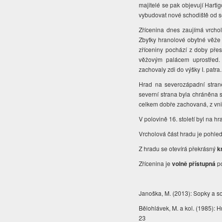
majitelé se pak objevují Hart
vybudovat nové schodiště od s
Zřícenina dnes zaujímá vrcho
Zbytky hranolové obytné věže p
zříceniny pochází z doby pře
věžovým palácem uprostřed.
zachovaly zdi do výšky I. patra
Hrad na severozápadní stran
severní strana byla chráněna s
celkem dobře zachovaná, z vnit
V polovině 16. století byl na h
Vrcholová část hradu je pohle
Z hradu se otevírá překrásný
k
Zřícenina je
volně přístupná
po
Janoška, M. (2013): Sopky a s
Bělohlávek, M. a kol. (1985): 
23