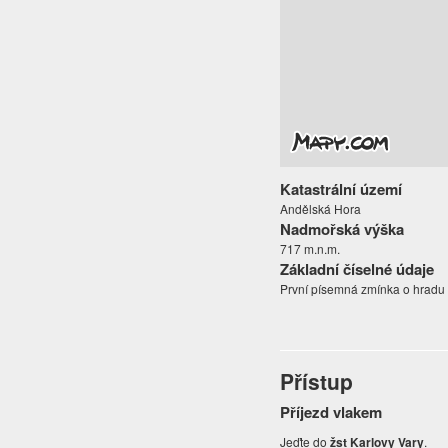
Katastrální území
Andělská Hora
Nadmořská výška
717 m.n.m.
Základní číselné údaje
První písemná zmínka o hradu 
Přístup
Příjezd vlakem
Jeďte do
žst Karlovy Vary
.