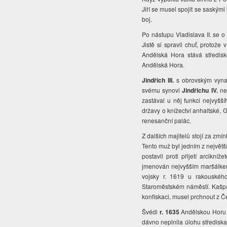
Jiří se musel spojit se saskými 
boj.
Po nástupu Vladislava II. se o 
Jistě si spravil chuť, protož
Andělská Hora stává středis
Andělská Hora.
Jindřich III.
s obrovským vynal
svému synovi
Jindřichu IV.
nej
zastával u něj funkci nejvyšší
državy o knížectví anhaltské,
renesanční palác.
Z dalších majitelů stojí za zmí
Tento muž byl jedním z největ
postavil proti přijetí arcikn
jmenován nejvyšším maršálkem
vojsky r. 1619 u rakouskéh
Staroměstském náměstí. Kašpar,
konfiskaci, musel prchnout z 
Švédi
r. 1635
Andělskou Horu v
dávno neplnila úlohu střediska