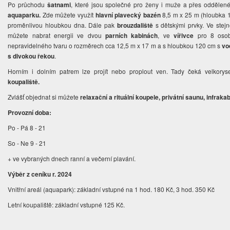
Po průchodu
šatnami
, které jsou společné pro ženy i muže a přes oddělené 
aquaparku.
Zde můžete využít
hlavní plavecký bazén
8,5 m x 25 m (hloubka 
proměnlivou hloubkou dna. Dále pak
brouzdaliště
s dětskými prvky. Ve stej
můžete nabrat energii ve dvou
parních kabinách
, ve
vířivce
pro 8 osob
nepravidelného tvaru o rozměrech cca 12,5 m x 17 m a s hloubkou 120 cm s
vo
s divokou řekou
.
Horním i dolním patrem lze projít nebo proplout ven. Tady čeká velkory
koupaliště.
Zvlášť objednat si můžete
relaxační a rituální koupele, privátní saunu, infraka
Provozní doba:
Po - Pá 8 - 21
So - Ne 9 - 21
+ ve vybraných dnech ranní a večerní plavání.
Výběr z ceníku r. 2024
Vnitřní areál (aquapark): základní vstupné na 1 hod. 180 Kč, 3 hod. 350 Kč
Letní koupaliště: základní vstupné 125 Kč.