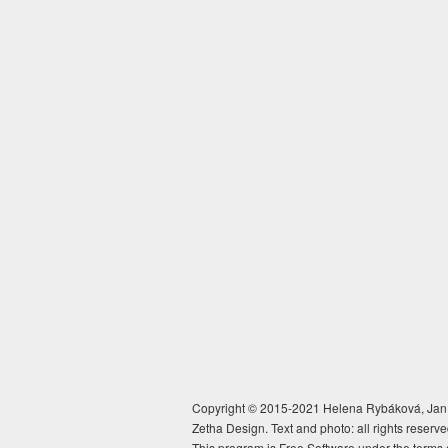
Copyright © 2015-2021 Helena Rybáková, Jan 
Zetha Design. Text and photo: all rights reserve
This program is Free Software under the terms 