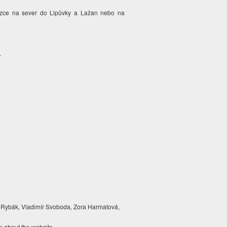
stezce na sever do Lipůvky a Lažan nebo na
.
 Rybák, Vladimír Svoboda, Zora Harmatová,
n about the website.