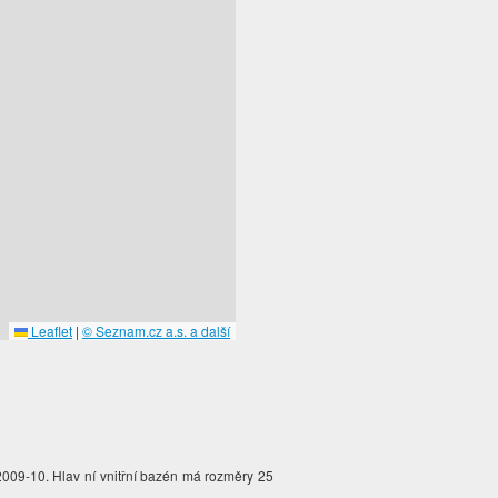
Leaflet
|
© Seznam.cz a.s. a další
2009-10. Hlav ní vnitřní bazén má rozměry 25