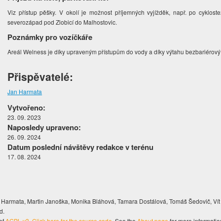
Viz přístup pěšky. V okolí je možnost příjemných vyjížděk, např. po cyklo
severozápad pod Zlobicí do Malhostovic.
Poznámky pro vozíčkáře
Areál Welness je díky upraveným přístupům do vody a díky výtahu bezbariérový
Přispěvatelé:
Jan Harmata
Vytvořeno:
23. 09. 2023
Naposledy upraveno:
26. 09. 2024
Datum poslední návštěvy redakce v terénu
17. 08. 2024
Harmata, Martin Janoška, Monika Bláhová, Tamara Dostálová, Tomáš Šedovič, Vít
d.
of
AGPL v3
.
Click here for the source code
. See the
About page
for more informatio