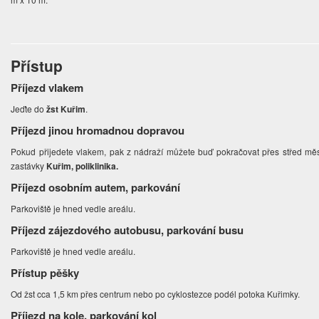
Přístup
Příjezd vlakem
Jeďte do
žst Kuřim
.
Příjezd jinou hromadnou dopravou
Pokud přijedete vlakem, pak z nádraží můžete buď pokračovat přes střed mě
zastávky
Kuřim, poliklinika.
Příjezd osobním autem, parkování
Parkoviště je hned vedle areálu.
Příjezd zájezdového autobusu, parkování busu
Parkoviště je hned vedle areálu.
Přístup pěšky
Od žst cca 1,5 km přes centrum nebo po cyklostezce podél potoka Kuřimky.
Příjezd na kole, parkování kol