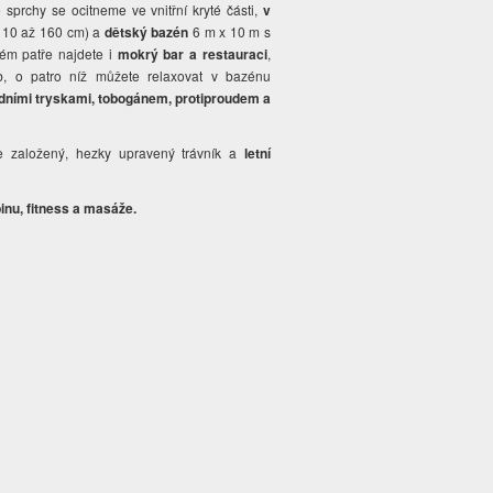
sprchy se ocitneme ve vnitřní kryté části,
v
110 až 160 cm) a
dětský bazén
6 m x 10 m s
ném patře najdete i
mokrý bar a restauraci
,
, o patro níž můžete relaxovat v bazénu
dními tryskami, tobogánem, protiproudem a
se založený, hezky upravený trávník a
letní
binu, fitness a masáže.