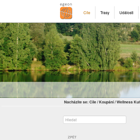
Cíle
Trasy
Události
Nacházíte se:
Cíle
/
Koupání
/
Wellness Ku
ZPĚT