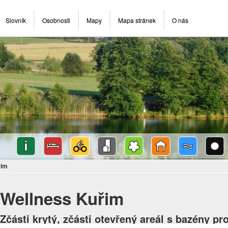
Slovník
Osobnosti
Mapy
Mapa stránek
O nás
řim
Wellness Kuřim
Zčásti krytý, zčásti otevřený areál s bazény pro