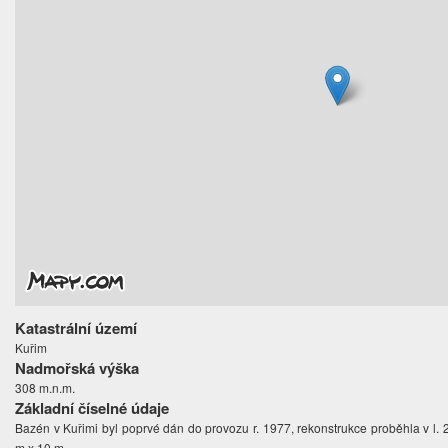
Katastrální území
Kuřim
Nadmořská výška
308 m.n.m.
Základní číselné údaje
Bazén v Kuřimi byl poprvé dán do provozu r. 1977, rekonstrukce proběhla v l. 
m x 10 m.