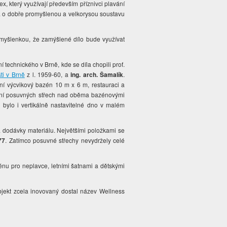
x, který využívají především příznivci plavání
ná o dobře promyšlenou a velkorysou soustavu
 myšlenkou, že zamýšlené dílo bude využívat
technického v Brně, kde se díla chopili prof.
šti v Brně
z l. 1959-60, a
ing. arch. Šamalík
.
ní výcvikový bazén 10 m x 6 m, restauraci a
šení posuvných střech nad oběma bazénovými
m bylo i vertikálně nastavitelné dno v malém
a dodávky materiálu. Největšími položkami se
77
. Zatímco posuvné střechy nevydržely celé
nu pro neplavce, letními šatnami a dětskými
bjekt zcela inovovaný dostal název Wellness