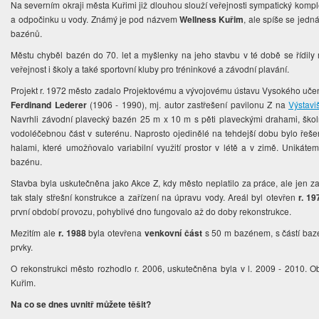
Na severním okraji města Kuřimi již dlouhou slouží veřejnosti sympatický komple
a odpočinku u vody. Známý je pod názvem
Wellness Kuřim
, ale spíše se jed
bazénů.
Městu chyběl bazén do 70. let a myšlenky na jeho stavbu v té době se řídily
veřejnost i školy a také sportovní kluby pro tréninkové a závodní plavání.
Projekt r. 1972 město zadalo Projektovému a vývojovému ústavu Vysokého učení 
Ferdinand Lederer
(1906 - 1990), mj. autor zastřešení pavilonu Z na
Výstavi
Navrhli závodní plavecký bazén 25 m x 10 m s pěti plaveckými drahami, škol
vodoléčebnou část v suterénu. Naprosto ojedinělé na tehdejší dobu bylo ře
halami, které umožňovalo variabilní využití prostor v létě a v zimě. Unikáte
bazénu.
Stavba byla uskutečněna jako Akce Z, kdy město neplatilo za práce, ale jen z
tak staly střešní konstrukce a zařízení na úpravu vody. Areál byl otevřen
r. 19
první období provozu, pohyblivé dno fungovalo až do doby rekonstrukce.
Mezitím ale
r. 1988
byla otevřena
venkovní část
s 50 m bazénem, s částí bazé
prvky.
O rekonstrukci město rozhodlo r. 2006, uskutečněna byla v l. 2009 - 2010. O
Kuřim.
Na co se dnes uvnitř můžete těšit?