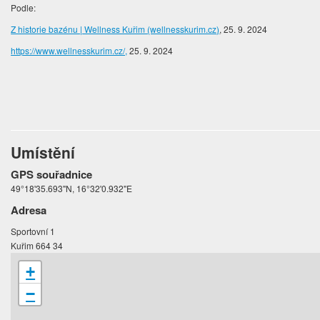
Podle:
Z historie bazénu | Wellness Kuřim (wellnesskurim.cz)
, 25. 9. 2024
https://www.wellnesskurim.cz/,
25. 9. 2024
Umístění
GPS souřadnice
49°18'35.693"N, 16°32'0.932"E
Adresa
Sportovní 1
Kuřim 664 34
+
−