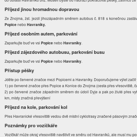
Příjezd jinou hromadnou dopravou
Ze Znojma, žst. jezdí jihozápadním směrem autobus č. 818 s konečnou zastáv
Popice
nebo
Havraníky.
Příjezd osobním autem, parkování
Zaparkujte buď ve vsi
Popice
nebo
Havraníky
.
Příjezd zájezdového autobusu, parkování busu
Zaparkujte buď ve vsi
Popice
nebo
Havraníky
.
Přístup pěšky
Jděte po červené značce mezi Popicemi a Havraníky. Doporučujeme výlet začít v
1) po červené značce přes Popice a Konice do Znojma (cesta přes vřesoviště, čás
2) po červené značce západním směrem do údolí Dyje a pak po žluté přes vy
km, místy značná převýšení
Příjezd na kole, parkování kol
Přes Havranické vřesoviště vedou dvě místní cyklotrasy značené pásovým zna
Poznámky pro vozíčkáře
Vozíčkář může okraj vřesoviště navštívit ve směru od Havraníků, ale musí mu 