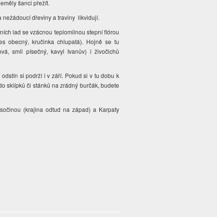
neměly šanci přežít.
 nežádoucí dřeviny a traviny likvidují.
ních lad se vzácnou teplomilnou stepní flórou
řes obecný, kručinka chlupatá). Hojně se tu
ová, smil písečný, kavyl Ivanův) i živočichů
dstín si podrží i v září. Pokud si v tu dobu k
do sklípků či stánků na zrádný burčák, budete
očinou (krajina odtud na západ) a Karpaty