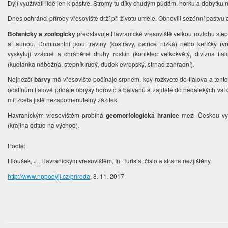
Dyjí využívali lidé jen k pastvě. Stromy tu díky chudým půdám, horku a dobytku 
Dnes ochránci přírody vřesoviště drží při životu uměle. Obnovili sezónní pastvu a
Botanicky a zoologicky
představuje Havranické vřesoviště velkou rozlohu step
a faunou. Dominantní jsou traviny (kostřavy, ostřice nízká) nebo keříčky (v
vyskytují vzácné a chráněné druhy rosltin (koniklec velkokvětý, divizna fial
(kudlanka nábožná, stepník rudý, dudek evropský, strnad zahradní).
Nejhezčí
barvy
má vřesoviště počínaje srpnem, kdy rozkvete do fialova a tento o
odstínům fialové přidáte obrysy borovic a balvanů a zajdete do nedalekých vsí 
mít zcela jistě nezapomenutelný zážitek.
Havranickým vřesovištěm probíhá
geomorfologická hranice
mezi Českou vys
(krajina odtud na východ).
Podle:
Hloušek, J., Havranickým vřesovištěm, In: Turista, číslo a strana nezjištěny
http://www.nppodyji.cz/priroda
, 8. 11. 2017