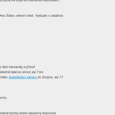
kou Šatov, obecní úřad. Vystupte v zastávce
 obci Havraníky a jít buď
tečně také po silnici) asi 7 km
hlídku
Sealsfieldův kámen
do Znojma, asi 17
čením.
pomáhat fyzicky dobře vybavený doprovod.