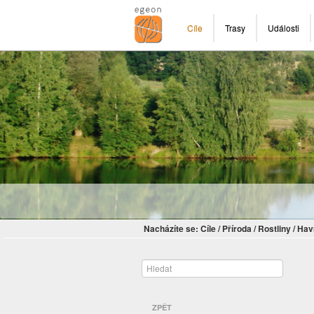
Cíle
Trasy
Události
Nacházíte se:
Cíle
/
Příroda
/
Rostliny
/
Hav
ZPĚT