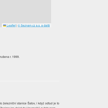
Leaflet
|
© Seznam.cz a.s. a další
rušena r. 1999.
železniční stanice Šatov, i když odtud je to
ze Znojma lze dojet do Havraníků autobusem.