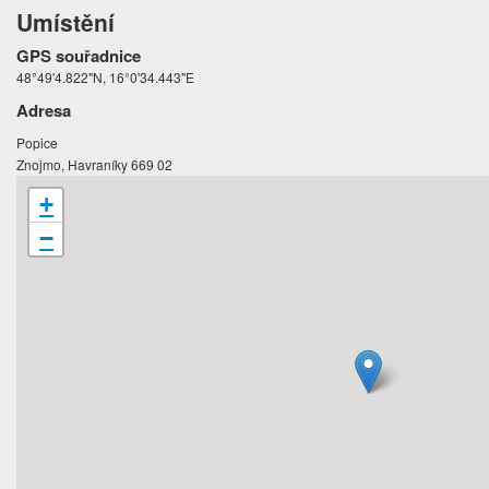
Umístění
GPS souřadnice
48°49'4.822"N, 16°0'34.443"E
Adresa
Popice
Znojmo, Havraníky 669 02
+
−