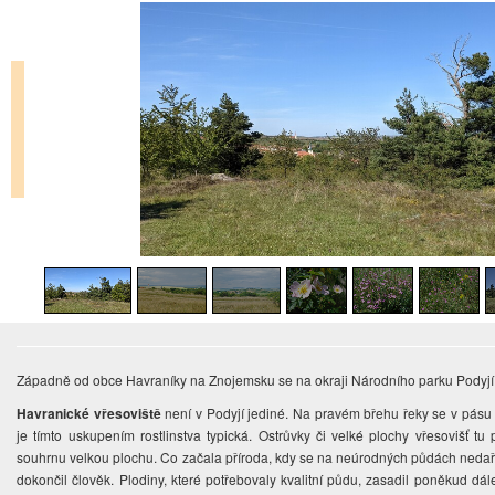
Západně od obce Havraníky na Znojemsku se na okraji Národního parku Podyjí 
Havranické vřesoviště
není v Podyjí jediné. Na pravém břehu řeky se v pásu
je tímto uskupením rostlinstva typická. Ostrůvky či velké plochy vřesovišť tu
souhrnu velkou plochu. Co začala příroda, kdy se na neúrodných půdách nedařil
dokončil člověk. Plodiny, které potřebovaly kvalitní půdu, zasadil poněkud dá