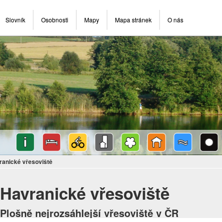
Slovník
Osobnosti
Mapy
Mapa stránek
O nás
ranické vřesoviště
Havranické vřesoviště
Plošně nejrozsáhlejší vřesoviště v ČR