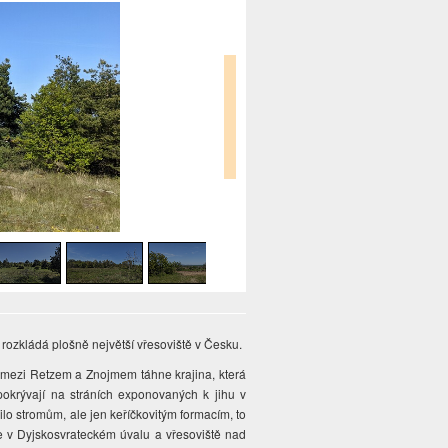
rozkládá plošně největší vřesoviště v Česku.
 mezi Retzem a Znojmem táhne krajina, která
 pokrývají na stráních exponovaných k jihu v
o stromům, ale jen keříčkovitým formacím, to
le v Dyjskosvrateckém úvalu a vřesoviště nad