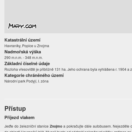
Katastrální území
Havraníky, Popice u Znojma
Nadmořská výška
290 m.n.m. - 348 m.n.m.
Základní číselné údaje
Rozloha vřesoviště je přibližně 131 ha. Jeho ochrana byla vyhlášena r. 1904 a z
Kategorie chráněného území
Národní park Podyjí, I. zóna
Přístup
Příjezd vlakem
Jeďte do železniční stanice
Znojmo
a pokračujte dále autobusem. Nejezděte do 
do oblasti Havraníků blíž. Museli byste od nádraží pokračovat pěšky, zatímco 