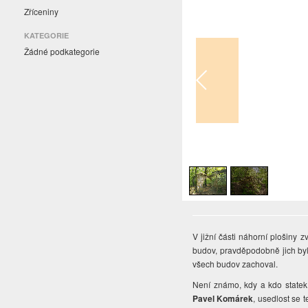
Zříceniny
KATEGORIE
Žádné podkategorie
1
/
2
V jižní části náhorní plošiny 
budov, pravděpodobně jich byl
všech budov zachoval.
Není známo, kdy a kdo statek 
Pavel Komárek
, usedlost se 