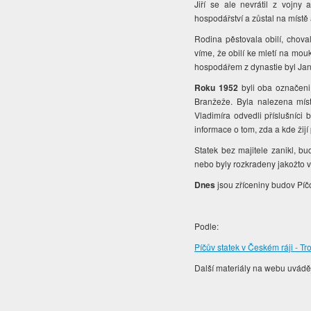
Jiří se ale nevrátil z vojny
hospodářství a zůstal na místě a
Rodina pěstovala obilí, chova
víme, že obilí ke mletí na mo
hospodářem z dynastie byl Jan
Roku 1952
byli oba označeni 
Branžeže. Byla nalezena míst
Vladimíra odvedli příslušníci
informace o tom, zda a kde žij
Statek bez majitele zanikl, bu
nebo byly rozkradeny jakožto v
Dnes
jsou zříceniny budov Píč
Podle:
Píčův statek v Českém ráji - Tro
Další materiály na webu uvádějí