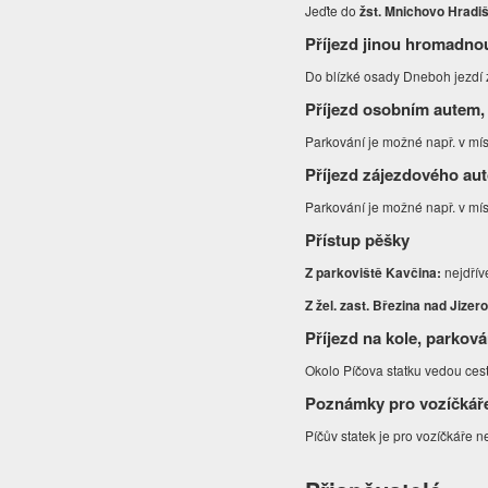
Jeďte do
žst. Mnichovo Hradi
Příjezd jinou hromadno
Do blízké osady Dneboh jezdí 
Příjezd osobním autem,
Parkování je možné např. v mí
Příjezd zájezdového au
Parkování je možné např. v mí
Přístup pěšky
Z parkoviště Kavčina:
nejdří
Z žel. zast. Březina nad Jizer
Příjezd na kole, parková
Okolo Píčova statku vedou cest
Poznámky pro vozíčkář
Píčův statek je pro vozíčkáře 