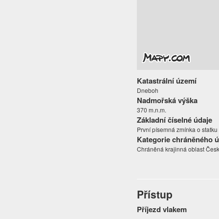
Katastrální území
Dneboh
Nadmořská výška
370 m.n.m.
Základní číselné údaje
První písemná zmínka o statku se
Kategorie chráněného 
Chráněná krajinná oblast Český
Přístup
Příjezd vlakem