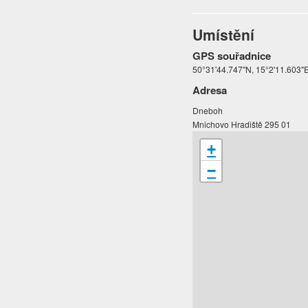
Umístění
GPS souřadnice
50°31'44.747"N, 15°2'11.603"
Adresa
Dneboh
Mnichovo Hradiště 295 01
+
−