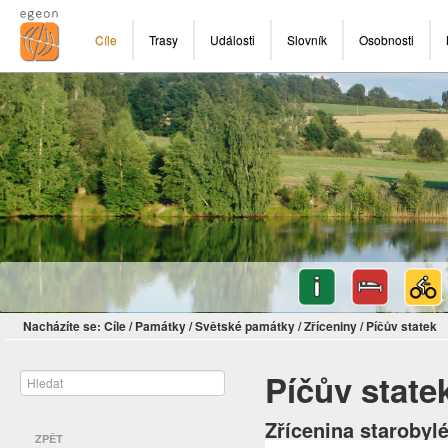
Cíle
Trasy
Události
Slovník
Osobnosti
Nacházíte se:
Cíle
/
Památky
/
Světské památky
/
Zříceniny
/
Píčův statek
Píčův state
Zřícenina starobyl
ZPĚT