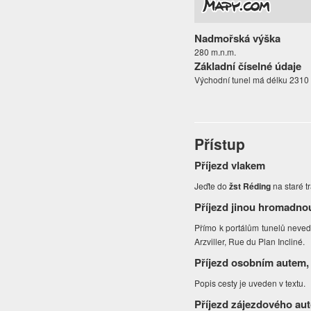
Nadmořská výška
280 m.n.m.
Základní číselné údaje
Východní tunel má délku 2310 
Přístup
Příjezd vlakem
Jeďte do
žst Réding
na staré t
Příjezd jinou hromadno
Přímo k portálům tunelů neved
Arzviller, Rue du Plan Incliné.
Příjezd osobním autem,
Popis cesty je uveden v textu.
Příjezd zájezdového au