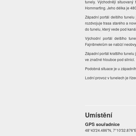
tunely. Východněji situovaný 
Hommarting. Jeho délka je 48
Západní portál delšího tunelu
rozdvojuje trasa starého a no
do tunelu, který vede pod kan
Východní portál delšího tun
Fajnšmekrům se nabízí neobvy
Západní portál kratšího tunelu 
ve značné hloubce pod silnicí.
Podobná situace je u západního
Lodní provoz v tunelech je ří
Umístění
GPS souřadnice
48°43'24.486"N, 7°10'32.876"E 