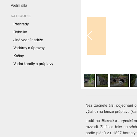
Vodní díla
KATEGORIE
Přehrady
Rybníky
Jiné vodní nádrže
Vodárny a úpravny
Kašny
Vodní kanály a průplavy
1
/
4
Než začnete číst pojednání o
výtahu) na témže průplavu (ka
Lodě na
Marnsko - rýnském
rozvodí. Zatímco řeky na výc
podle plánů z r. 1827 hornatý