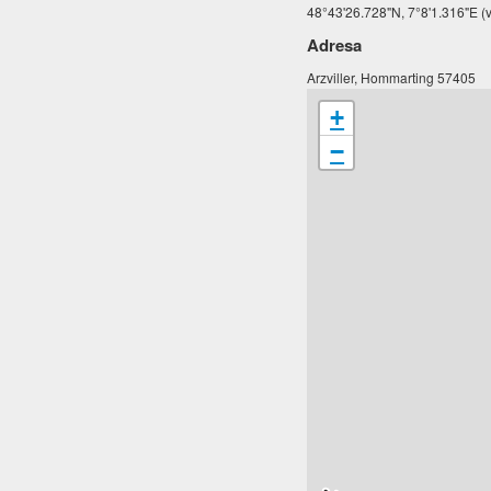
48°43'26.728"N, 7°8'1.316"E (v
Adresa
Arzviller, Hommarting 57405
+
−