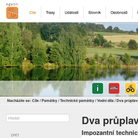
Cíle
Trasy
Události
Slovník
Osobnosti
Nacházíte se:
Cíle
/
Památky
/
Technické památky
/
Vodní díla
/
Dva průplavo
Dva průplav
Impozantní techni
ZPĚT