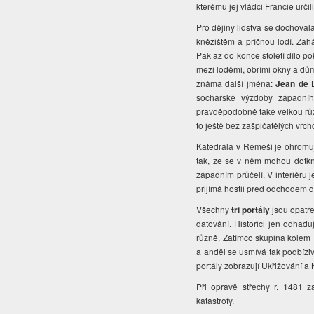
kterému jej vládci Francie určil
Pro dějiny lidstva se dochovala
kněžištěm a příčnou lodí. Zahá
Pak až do konce století dílo po
mezi loděmi, obřími okny a dům
známa další jména:
Jean de 
sochařské výzdoby západníh
pravděpodobně také velkou růži
to ještě bez zašpičatělých vrc
Katedrála v Remeši je ohromují
tak, že se v něm mohou dotk
západním průčelí. V interiéru
přijímá hostii před odchodem 
Všechny
tři portály
jsou opatře
datování. Historici jen odhadu
různě. Zatímco skupina kolem P
a anděl se usmívá tak podbízi
portály zobrazují Ukřižování a 
Při opravě střechy r. 1481 z
katastrofy.