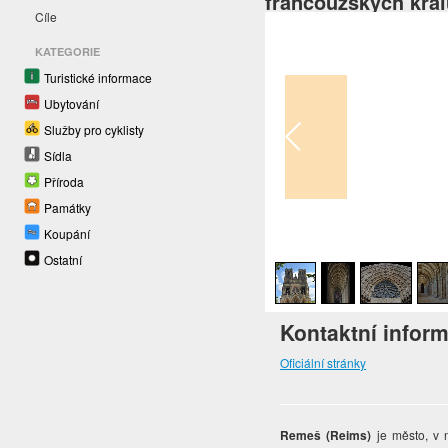
francouzských král
Cíle
KATEGORIE
Turistické informace
Ubytování
Služby pro cyklisty
Sídla
Příroda
Památky
Koupání
1
/
8
Ostatní
Kontaktní infor
Oficiální stránky
Remeš (Reims)
je město, v n