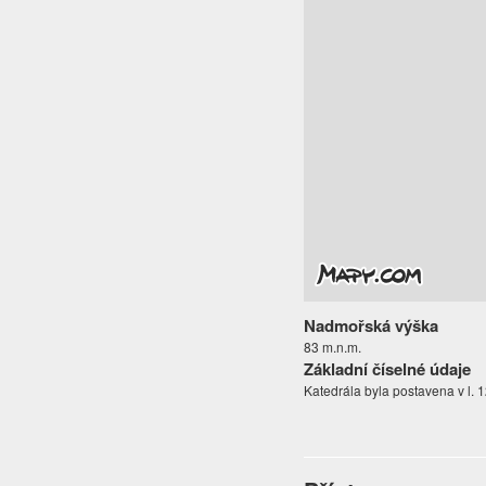
Nadmořská výška
83 m.n.m.
Základní číselné údaje
Katedrála byla postavena v l. 