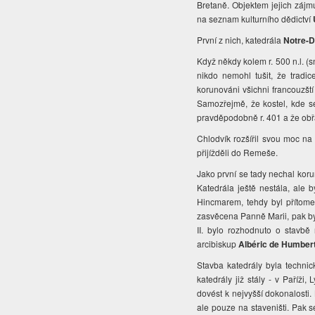
Bretaně. Objektem jejich zájm
na seznam kulturního dědictví
První z nich, katedrála
Notre-
Když někdy kolem r. 500 n.l. (s
nikdo nemohl tušit, že tradi
korunováni všichni francouzští
Samozřejmě, že kostel, kde se
pravděpodobně r. 401 a že obřa
Chlodvík rozšířil svou moc na
přijížděli do Remeše.
Jako první se tady nechal koru
Katedrála ještě nestála, ale
Hincmarem, tehdy byl přítome
zasvěcena Panně Marii, pak byla
II. bylo rozhodnuto o stavbě
arcibiskup
Albéric de Humbert
Stavba katedrály byla technic
katedrály již stály - v Paříži
dovést k nejvyšší dokonalosti.
ale pouze na staveništi. Pak s