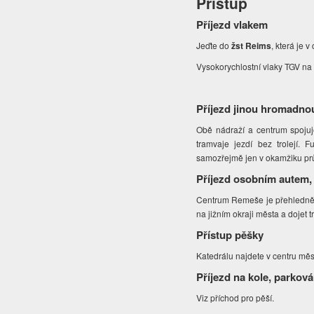
Přístup
Příjezd vlakem
Jeďte do
žst Reims
, která je 
Vysokorychlostní vlaky TGV na t
Příjezd jinou hromadno
Obě nádraží a centrum spojuje
tramvaje jezdí bez trolejí. 
samozřejmě jen v okamžiku pr
Příjezd osobním autem,
Centrum Remeše je přehledně z
na jižním okraji města a dojet 
Přístup pěšky
Katedrálu najdete v centru mě
Příjezd na kole, parková
Viz příchod pro pěší.