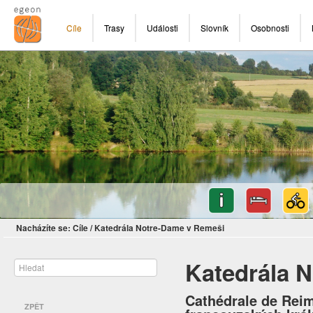
Cíle
Trasy
Události
Slovník
Osobnosti
Nacházíte se:
Cíle
/
Katedrála Notre-Dame v Remeši
Katedrála 
Cathédrale de Reim
ZPĚT