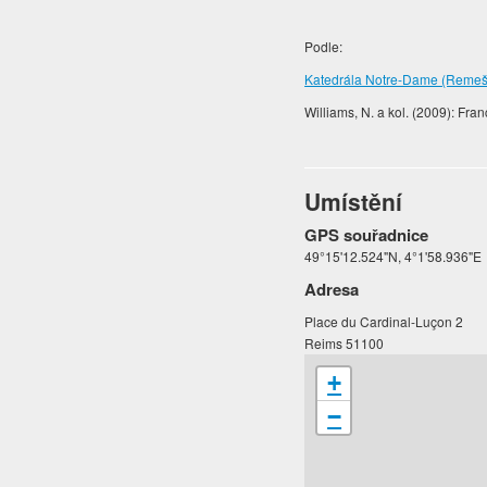
Podle:
Katedrála Notre-Dame (Remeš) 
Williams, N. a kol. (2009): Fr
Umístění
GPS souřadnice
49°15'12.524"N, 4°1'58.936"E
Adresa
Place du Cardinal-Luçon 2
Reims 51100
+
−