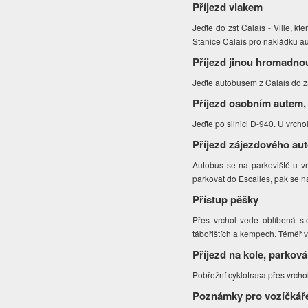
Příjezd vlakem
Jeďte do žst Calais - Ville, k
Stanice Calais pro nakládku a
Příjezd jinou hromadno
Jeďte autobusem z Calais do 
Příjezd osobním autem,
Jeďte po silnici D-940. U vrcho
Příjezd zájezdového au
Autobus se na parkoviště u vr
parkovat do Escalles, pak se na
Přístup pěšky
Přes vrchol vede oblíbená st
tábořištích a kempech. Téměř v
Příjezd na kole, parková
Pobřežní cyklotrasa přes vrcho
Poznámky pro vozíčkář