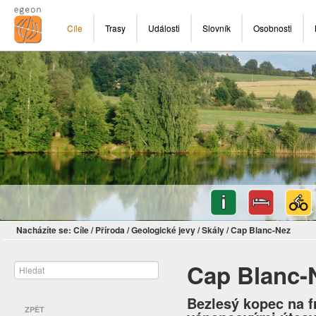
Cíle
Trasy
Události
Slovník
Osobnosti
Nacházíte se:
Cíle
/
Příroda
/
Geologické jevy
/
Skály
/
Cap Blanc-Nez
Cap Blanc-
Bezlesý kopec na 
ZPĚT