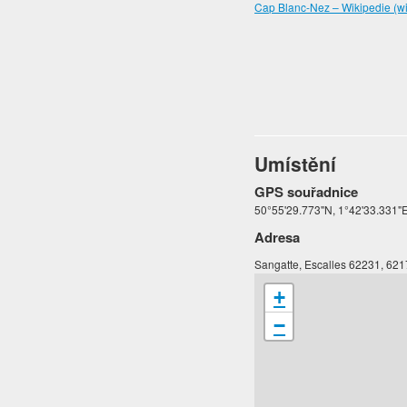
Cap Blanc-Nez – Wikipedie (wi
Umístění
GPS souřadnice
50°55'29.773"N, 1°42'33.331"
Adresa
Sangatte, Escalles 62231, 62
+
−