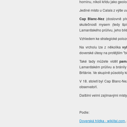
horninu, nikoli křídu jako geol
Jediné místo u Calais z výše 
Cap Blanc-Nez
(doslovně př
skutečnosti mysem (tedy šp
Lamanšského průlivu, jeho bílé 
Vzhledem ke strategické poloz
Na vrcholu lze z několika
vy
doverské útesy na protějším "b
Také tady můžete vidět
pamá
Lamanšském průlivu a bránily
Británie. Ve skupině působily k
V 18. století byl Cap Blanc-
observatoří.
Dalšími velmi zajímavými místy
Podle:
Doverská hlídka - wikiital.com
,