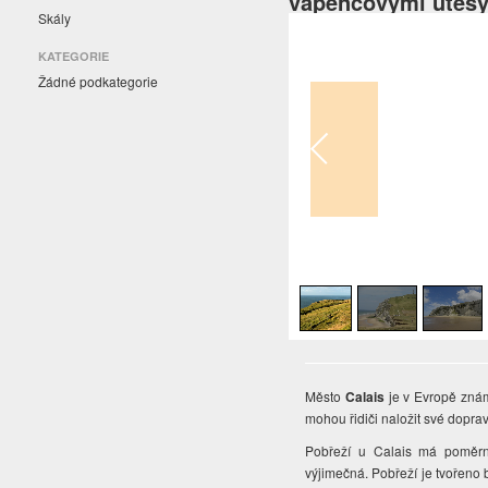
vápencovými útes
Skály
KATEGORIE
Žádné podkategorie
1
/
4
Město
Calais
je v Evropě známo
mohou řidiči naložit své dopr
Pobřeží u Calais má poměrně
výjimečná. Pobřeží je tvořeno