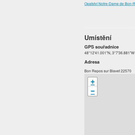
Opatství Notre-Dame de Bon-Re
Umístění
GPS souřadnice
48°12'41.001"N, 3°7'36.881"W
Adresa
Bon Repos sur Blavet 22570
+
−