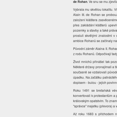
de Rohan
. Ve snu se mu zjevi
Vybrala mu skvělou lokalitu. V
Alain III. de Rohan se probou
založení kláštera zasvěceném
přes zakládání klášterů upevň
pozemky a stavby a také práva
prosluli skvělými znalostmi v
ambice Rohanů se začínaly na
Původní záměr Alaina II. Rohan
z rodu Rohanů. Odpočívají tady
Život mnichů přinášel tak poz
Některé državy pronajímali a tí
současně se vzdalovali původn
úpadku. Na začátku patnáctého
dopisem - bulou - jejich povin
Roku 1491 se bretaňská vévo
konvertovali k protestantům a
královským opatstvím. To znamen
"správce" majetku (převora) a v
Až roku 1683 s příchodem n