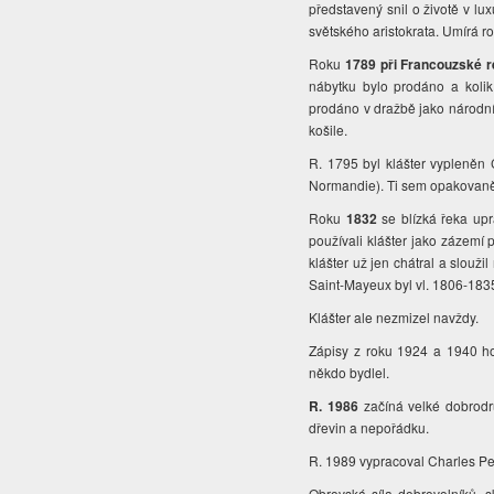
představený snil o životě v lu
světského aristokrata. Umírá r
Roku
1789 při Francouzské 
nábytku bylo prodáno a kolik
prodáno v dražbě jako národní 
košile.
R. 1795 byl klášter vypleněn
Normandie). Ti sem opakovaně 
Roku
1832
se blízká řeka upr
používali klášter jako zázemí 
klášter už jen chátral a slouž
Saint-Mayeux byl vl. 1806-18
Klášter ale nezmizel navždy.
Zápisy z roku 1924 a 1940 ho
někdo bydlel.
R. 1986
začíná velké dobrodru
dřevin a nepořádku.
R. 1989 vypracoval Charles Perr
Obrovská síla dobrovolníků, s