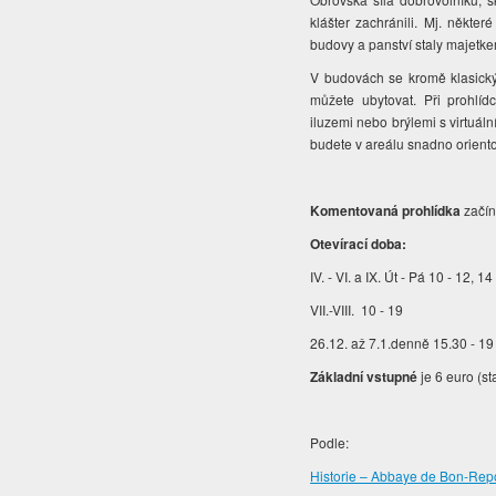
klášter zachránili. Mj. někte
budovy a panství staly majetk
V budovách se kromě klasickýc
můžete ubytovat. Při prohlí
iluzemi nebo brýlemi s virtuál
budete v areálu snadno orient
Komentovaná prohlídka
začíná
Otevírací doba:
IV. - VI. a IX. Út - Pá 10 - 12, 14
VII.-VIII. 10 - 19
26.12. až 7.1.denně 15.30 - 19
Základní vstupné
je 6 euro (st
Podle:
Historie – Abbaye de Bon-Rep