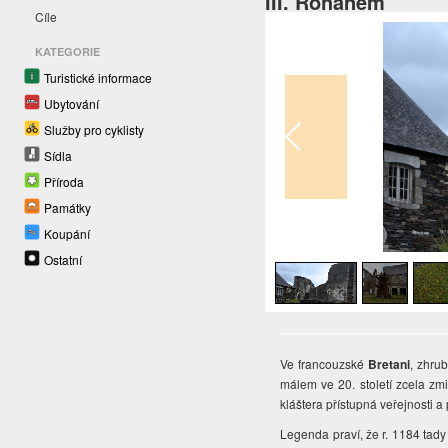
III. Rohanem
Cíle
KATEGORIE
Turistické informace
Ubytování
Služby pro cyklisty
Sídla
Příroda
Památky
Koupání
1
/
8
Ostatní
Ve francouzské
Bretani
, zhru
málem ve 20. století zcela zm
kláštera přístupná veřejnosti 
Legenda praví, že r. 1184 tady