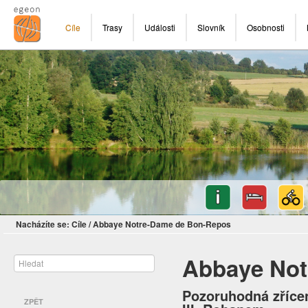
Cíle
Trasy
Události
Slovník
Osobnosti
Nacházíte se:
Cíle
/
Abbaye Notre-Dame de Bon-Repos
Abbaye Not
Pozoruhodná zřícen
ZPĚT