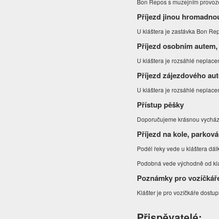
Bon Repos s muzejním provozem. 
Příjezd jinou hromadno
U kláštera je zastávka Bon Rep
Příjezd osobním autem,
U kláštera je rozsáhlé neplace
Příjezd zájezdového au
U kláštera je rozsáhlé neplace
Přístup pěšky
Doporučujeme krásnou vycházku
Příjezd na kole, parková
Podél řeky vede u kláštera dá
Podobná vede východně od klášt
Poznámky pro vozíčkář
Klášter je pro vozíčkáře dost
Přispěvatelé: