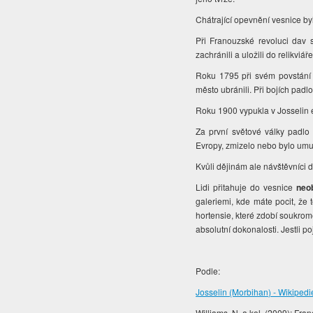
Chátrající opevnění vesnice byl
Při Franouzské revoluci dav se
zachránili a uložili do relikviář
Roku 1795 při svém povstání v
město ubránili. Při bojích pad
Roku 1900 vypukla v Josselin e
Za první světové války padlo
Evropy, zmizelo nebo bylo um
Kvůli dějinám ale návštěvníci 
Lidi přitahuje do vesnice
neo
galeriemi, kde máte pocit, že t
hortensie, které zdobí soukromé
absolutní dokonalosti. Jestli 
Podle:
Josselin (Morbihan) - Wikipedi
Williams, N. a kol. (2009): Fra