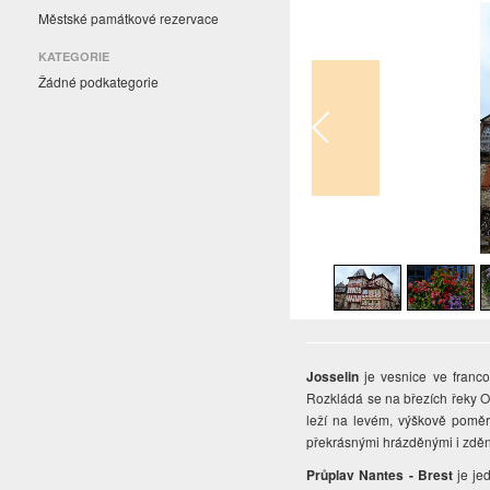
Městské památkové rezervace
KATEGORIE
Žádné podkategorie
1
/
19
Josselin
je vesnice ve franc
Rozkládá se na březích řeky Ou
leží na levém, výškově poměr
překrásnými hrázděnými i zděný
Průplav Nantes - Brest
je je