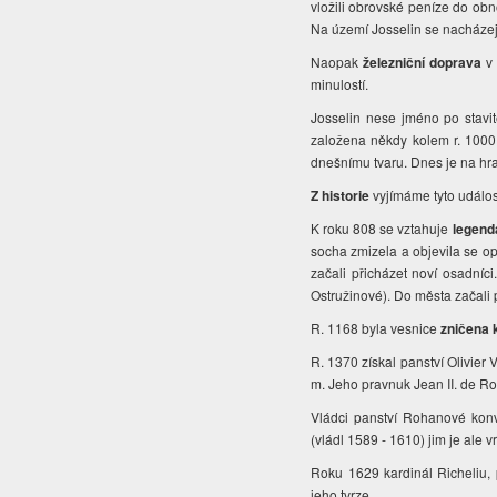
vložili obrovské peníze do obn
Na území Josselin se nacházej
Naopak
železniční doprava
v 
minulostí.
Josselin nese jméno po stavi
založena někdy kolem r. 1000. 
dnešnímu tvaru. Dnes je na h
Z historie
vyjímáme tyto událos
K roku 808 se vztahuje
legend
socha zmizela a objevila se opě
začali přicházet noví osadníc
Ostružinové). Do města začali p
R. 1168 byla vesnice
zničena 
R. 1370 získal panství Olivier 
m. Jeho pravnuk Jean II. de R
Vládci panství Rohanové konve
(vládl 1589 - 1610) jim je ale vr
Roku 1629 kardinál Richeliu, p
jeho tvrze.