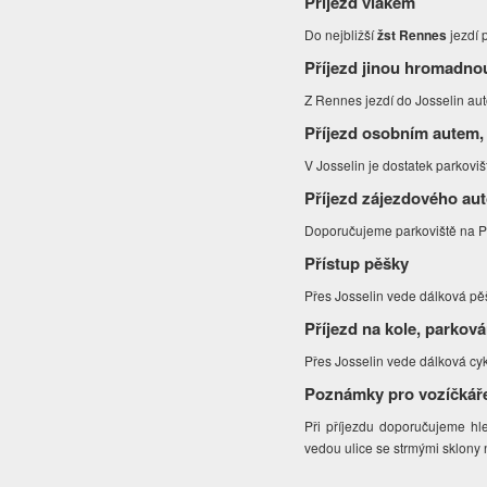
Příjezd vlakem
Do nejbližší
žst Rennes
jezdí 
Příjezd jinou hromadno
Z Rennes jezdí do Josselin au
Příjezd osobním autem,
V Josselin je dostatek parkoviš
Příjezd zájezdového au
Doporučujeme parkoviště na Pl
Přístup pěšky
Přes Josselin vede dálková pěš
Příjezd na kole, parková
Přes Josselin vede dálková cyk
Poznámky pro vozíčkář
Při příjezdu doporučujeme hl
vedou ulice se strmými sklony