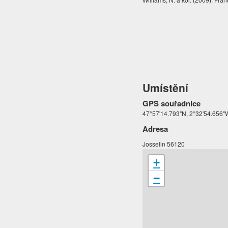
Umístění
GPS souřadnice
47°57'14.793"N, 2°32'54.656"
Adresa
Josselin 56120
+
−